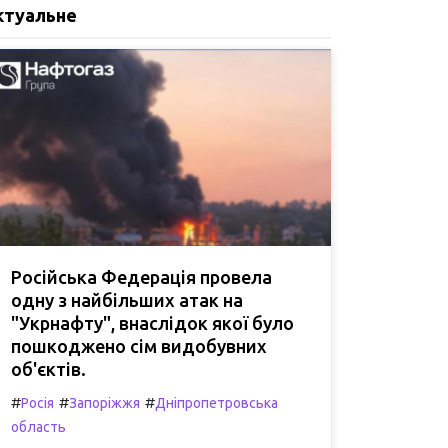
ктуальне
Російська Федерація провела
одну з найбільших атак на
"Укрнафту", внаслідок якої було
пошкоджено сім видобувних
об'єктів.
#
#
#
Росія
Запоріжжя
Дніпропетровська
область