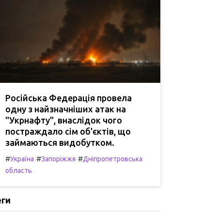
Російська Федерація провела
одну з найзначніших атак на
"Укрнафту", внаслідок чого
постраждало сім об'єктів, що
займаються видобутком.
#
#
#
Україна
Запоріжжя
Дніпропетровська
область
еги