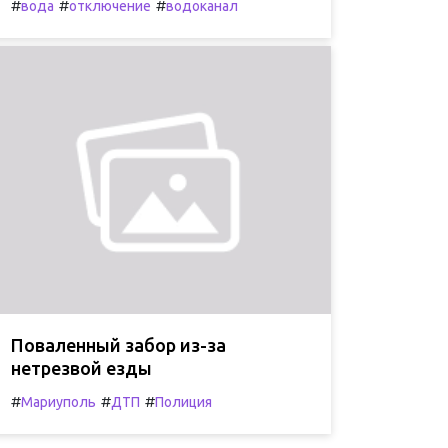
#
#
#
вода
отключение
водоканал
Поваленный забор из-за
нетрезвой езды
#
#
#
Мариуполь
ДТП
Полиция