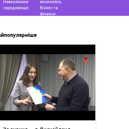
Навколишнє
економіка,
середовище
бізнес та
фінанси
айпопулярніше