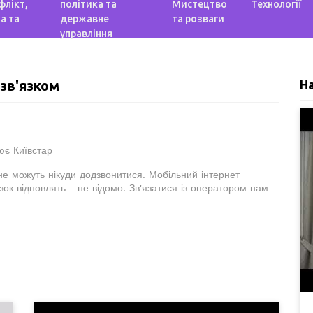
флікт,
політика та
Мистецтво
Технології
а та
державне
та розваги
управління
 зв'язком
Н
ює Київстар
е можуть нікуди додзвонитися. Мобільний інтернет
ок відновлять - не відомо. Зв'язатися із оператором нам