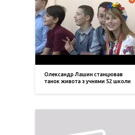
Олександр Лашин станцював
танок живота з учнями 52 школи