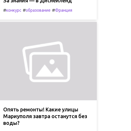
За знания — в Диснейленд
#
#
#
конкурс
образование
Франция
Опять ремонты! Какие улицы
Мариуполя завтра останутся без
воды?