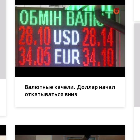
Валютные качели. Доллар начал
откатываться вниз