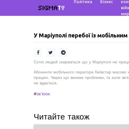
Політика
Бізнес
кон
SIGMA
TV
війн
мир
У Маріуполі перебої із мобільним
Сотні людей скаржаться що у Маріуполі не прац
Абоненти мобільного ператора Київстар масово н
працює. Через що виники проблеми, та коли зв'яз
не вдається.
#
зв'язок
Читайте також