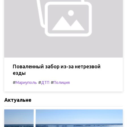
Поваленный забор из-за нетрезвой
езды
#
#
#
Мариуполь
ДТП
Полиция
Актуальне