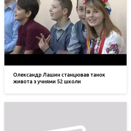
Олександр Лашин станцював танок
живота з учнями 52 школи