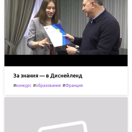
За знания — в Диснейленд
#
#
#
конкурс
образование
Франция