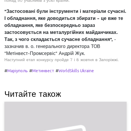
понад 50 учасників з усієї країни.
"Застосовані були інструменти і матеріали сучасні.
І обладнання, яке доводиться збирати - це вже те
обладнання, яке безпосередньо зараз
застосовується на металургійних майданчиках.
Так, з чого складається сучасне обладнання",
-
зазначив в. о. генерального директора ТОВ
"Метінвест-Промсервіс" Андрій Жук.
Наступний етап конкурсу пройде 7 і 8 жовтня в Запоріжжі.
#
#
#
Маріуполь
Метинвест
WorldSkills Ukraine
Читайте також