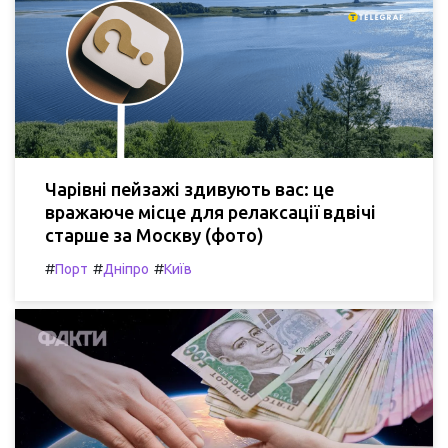
Чарівні пейзажі здивують вас: це
вражаюче місце для релаксації вдвічі
старше за Москву (фото)
#
#
#
Порт
Дніпро
Київ