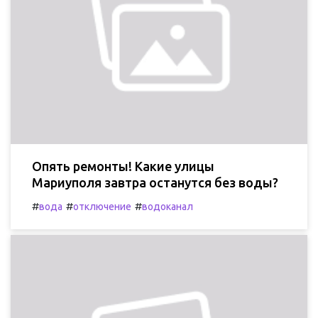
Опять ремонты! Какие улицы
Мариуполя завтра останутся без воды?
#
#
#
вода
отключение
водоканал