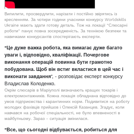
Випилити, просвердлити, нарізати і постійно звірятись із
кресленням. За чотири години учасники конкурсу Worldskills
Ukraine мають здати готову деталь. Тож на локації "Слюсарні
роботи" панує повна зосередженість. За технікою безпеки та
навичками конкурсантів спостерігають експерти.
"Це дуже важка робота, яка вимагає дуже багато
уваги і, відповідно, кваліфікації. Почергове
виконання операцій повинна бути грамотно
побудована. Щоб він встиг вкластися в цей час і
виконати завдання
", - розповідає експерт конкурсу
Владислав Колоденко.
Окрім слюсарів в Маріуполі визначають кращих токарів і
електромонтажників. Кожна локація обладнана відповідно до
умов підприємства і карантинних норм. Подивитися на роботу
молодих фахівців прийшов і Олексій Казанцев. Згадує, коли
навчався на робочої спеціальності, не було впевненості в
майбутньому. Зараз - ситуація змінилася.
"Все, що сьогодні відбувається, робиться для