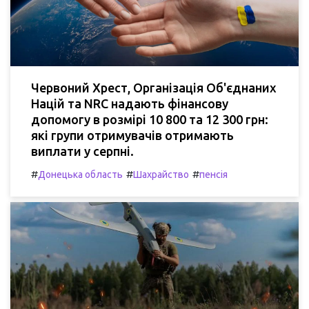
Червоний Хрест, Організація Об'єднаних
Націй та NRC надають фінансову
допомогу в розмірі 10 800 та 12 300 грн:
які групи отримувачів отримають
виплати у серпні.
#
#
#
Донецька область
Шахрайство
пенсія