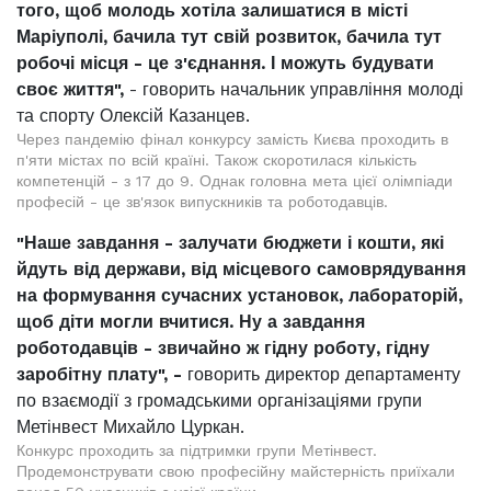
того, щоб молодь хотіла залишатися в місті
Маріуполі, бачила тут свій розвиток, бачила тут
робочі місця - це з'єднання. І можуть будувати
своє життя",
- говорить начальник управління молоді
та спорту Олексій Казанцев.
Через пандемію фінал конкурсу замість Києва проходить в
п'яти містах по всій країні. Також скоротилася кількість
компетенцій - з 17 до 9. Однак головна мета цієї олімпіади
професій - це зв'язок випускників та роботодавців.
"Наше завдання - залучати бюджети і кошти, які
йдуть від держави, від місцевого самоврядування
на формування сучасних установок, лабораторій,
щоб діти могли вчитися. Ну а завдання
роботодавців - звичайно ж гідну роботу, гідну
заробітну плату", -
говорить директор департаменту
по взаємодії з громадськими організаціями групи
Метінвест Михайло Цуркан.
Конкурс проходить за підтримки групи Метінвест.
Продемонструвати свою професійну майстерність приїхали