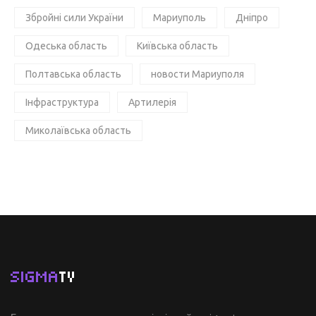
Збройні сили України
Мариуполь
Дніпро
Одеська область
Київська область
Полтавська область
новости Мариуполя
Інфраструктура
Артилерія
Миколаївська область
SIGMA
TV