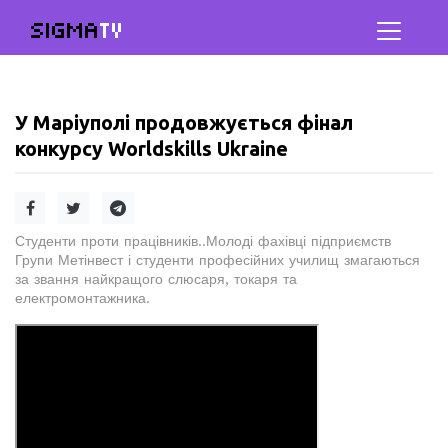
SIGMA
TV
У Маріуполі продовжується фінал
конкурсу Worldskills Ukraine
Студенти проти працівників..Молоді фахівці підприємств
Групи Метінвест і студенти професійних училищ змагаються
за звання найкращого слюсаря, токаря та
електромонтажника.