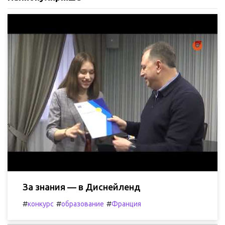
За знания — в Диснейленд
#
#
#
конкурс
образование
Франция