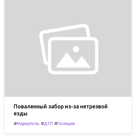
Поваленный забор из-за нетрезвой
езды
#
#
#
Мариуполь
ДТП
Полиция