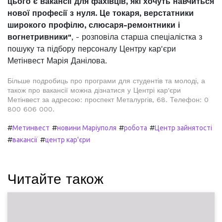
цього є вакансії для фахівців, які хочуть навчиться
нової професії з нуля. Це токаря, верстатники
широкого профілю, слюсаря-ремонтники і
вогнетривники"
, - розповіла старша спеціалістка з
пошуку та підбору персоналу Центру кар'єри
Метінвест Марія Данілова.
Більше подробиць про програми для студентів та молоді, а
також про вакансії можна дізнатися у Центрі кар'єри
Метінвест за адресою: проспект Металургів, 68. Телефон: 0
800 606 000.
#
#
#
#
Метинвест
новини Маріуполя
робота
Центр зайнятості
#
#
вакансії
центр кар'єри
Читайте також