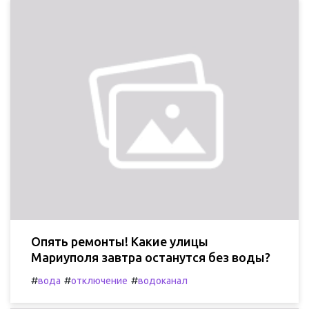
Опять ремонты! Какие улицы
Мариуполя завтра останутся без воды?
#
#
#
вода
отключение
водоканал