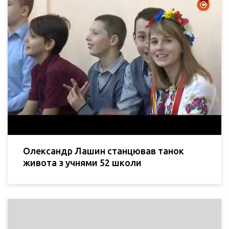
Олександр Лашин станцював танок
живота з учнями 52 школи