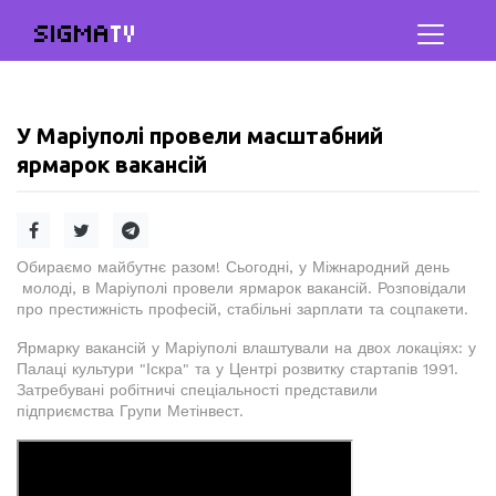
SIGMA
TV
У Маріуполі провели масштабний
ярмарок вакансій
Обираємо майбутнє разом! Сьогодні, у Міжнародний день
молоді, в Маріуполі провели ярмарок вакансій. Розповідали
про престижність професій, стабільні зарплати та соцпакети.
Ярмарку вакансій у Маріуполі влаштували на двох локаціях: у
Палаці культури "Іскра" та у Центрі розвитку стартапів 1991.
Затребувані робітничі спеціальності представили
підприємства Групи Метінвест.