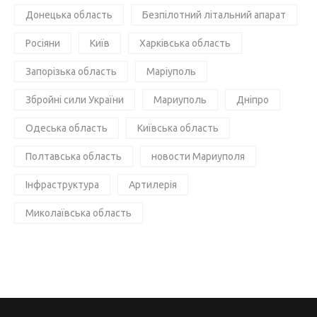
Донецька область
Безпілотний літальний апарат
Росіяни
Київ
Харківська область
Запорізька область
Маріуполь
Збройні сили України
Мариуполь
Дніпро
Одеська область
Київська область
Полтавська область
новости Мариуполя
Інфраструктура
Артилерія
Миколаївська область