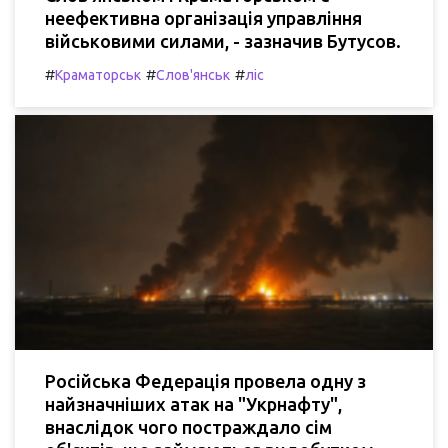
неефективна організація управління
військовими силами, - зазначив Бутусов.
#
#
#
Краматорськ
Слов'янськ
ліс
Російська Федерація провела одну з
найзначніших атак на "Укрнафту",
внаслідок чого постраждало сім