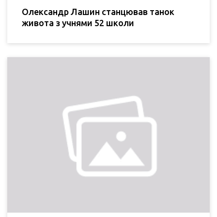
Олександр Лашин станцював танок
живота з учнями 52 школи