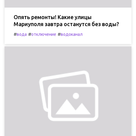
Опять ремонты! Какие улицы
Мариуполя завтра останутся без воды?
#
#
#
вода
отключение
водоканал