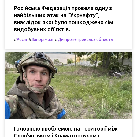
Російська Федерація провела одну з
найбільших атак на "Укрнафту",
внаслідок якої було пошкоджено сім
видобувних об'єктів.
#
#
#
Росія
Запоріжжя
Дніпропетровська область
Головною проблемою на території між
Слов'янськом і Краматорськом є