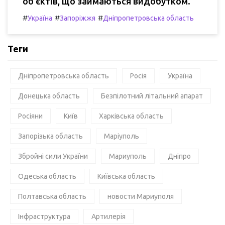
об'єктів, що займаються видобутком.
#
#
#
Україна
Запоріжжя
Дніпропетровська область
Теги
Дніпропетровська область
Росія
Україна
Донецька область
Безпілотний літальний апарат
Росіяни
Київ
Харківська область
Запорізька область
Маріуполь
Збройні сили України
Мариуполь
Дніпро
Одеська область
Київська область
Полтавська область
новости Мариуполя
Інфраструктура
Артилерія