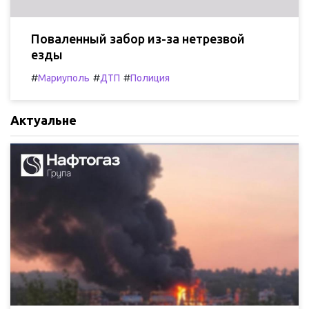
Поваленный забор из-за нетрезвой
езды
#
#
#
Мариуполь
ДТП
Полиция
Актуальне