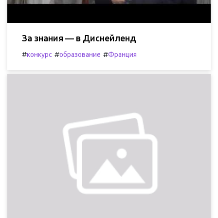
За знания — в Диснейленд
#
#
#
конкурс
образование
Франция