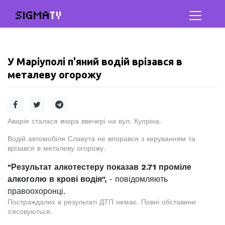
SIGMA
TV
У Маріуполі п'яний водій врізався в
металеву огорожу
Аварія сталася вчора ввечері на вул. Купріна.
Водій автомобіля Славута не впорався з керуванням та
врізався в металеву огорожу.
"Результат алкотестеру показав 2.71 проміле
алкоголю в крові водія",
- повідомляють
правоохоронці.
Постраждалих в результаті ДТП немає. Повні обставини
з'ясовуються.