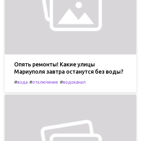
Опять ремонты! Какие улицы
Мариуполя завтра останутся без воды?
#
#
#
вода
отключение
водоканал