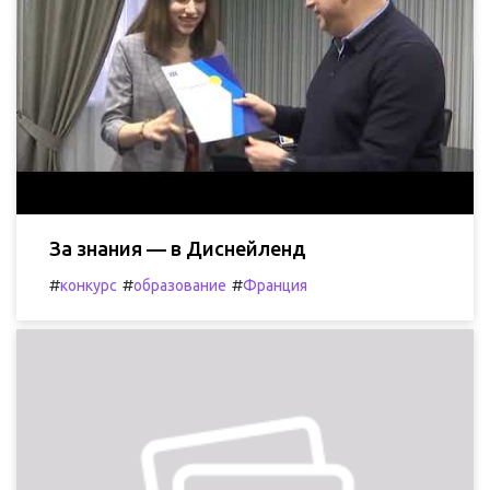
За знания — в Диснейленд
#
#
#
конкурс
образование
Франция