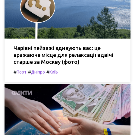
Чарівні пейзажі здивують вас: це
вражаюче місце для релаксації вдвічі
старше за Москву (фото)
#
#
#
Порт
Дніпро
Київ