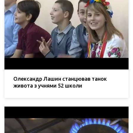
Олександр Лашин станцював танок
живота з учнями 52 школи