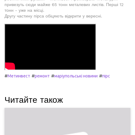
привезуть сюди майже 65 тонн металевих листів. Перші 12
тонн - уже на місці.
Другу частину пірса обіцяють відкрити у вересні.
#
#
#
#
Метинвест
ремонт
маріупольські новини
пірс
Читайте також