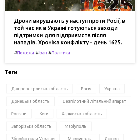
Дрони вирушають у наступ проти Росії, в
той час як в Україні готуються заходи
підтримки для підприємств після
нападів. Хроніка конфлікту - день 1625.
#
#
#
Пожежа
Іран
Політика
Теги
Дніпропетровська область
Росія
Україна
Донецька область
Безпілотний літальний апарат
Росіяни
Київ
Харківська область
Запорізька область
Маріуполь
Збройні сили України
Мариуполь
Дніпро