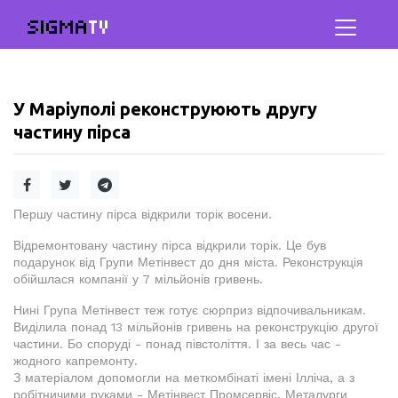
SIGMA
TV
У Маріуполі реконструюють другу
частину пірса
Першу частину пірса відкрили торік восени.
Відремонтовану частину пірса відкрили торік. Це був
подарунок від Групи Метінвест до дня міста. Реконструкція
обійшлася компанії у 7 мільйонів гривень.
Нині Група Метінвест теж готує сюрприз відпочивальникам.
Виділила понад 13 мільйонів гривень на реконструкцію другої
частини. Бо споруді - понад півстоліття. І за весь час -
жодного капремонту.
З матеріалом допомогли на меткомбінаті імені Ілліча, а з
робітничими руками - Метінвест Промсервіс. Металурги