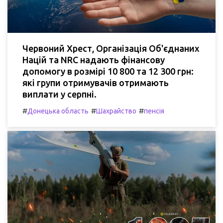
Червоний Хрест, Організація Об'єднаних
Націй та NRC надають фінансову
допомогу в розмірі 10 800 та 12 300 грн:
які групи отримувачів отримають
виплати у серпні.
#
#
#
Донецька область
Шахрайство
пенсія