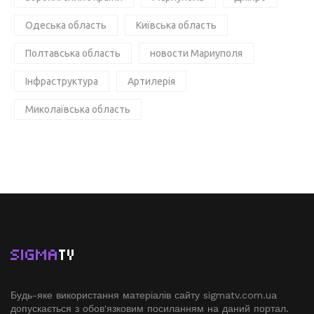
Одеська область
Київська область
Полтавська область
новости Мариуполя
Інфраструктура
Артилерія
Миколаївська область
SIGMA
TV
Будь-яке використання матеріалів сайту sigmatv.com.ua
допускається з обов'язковим посиланням на даний портал.