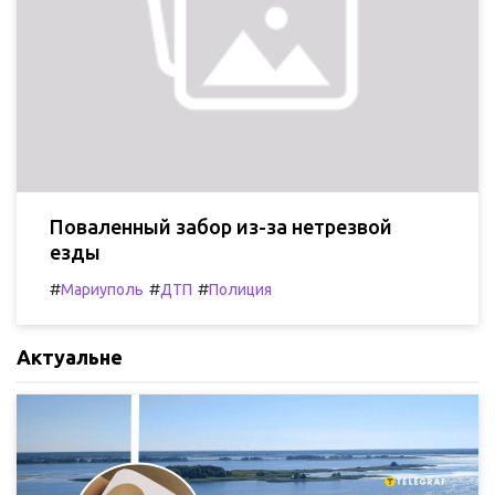
Поваленный забор из-за нетрезвой
езды
#
#
#
Мариуполь
ДТП
Полиция
Актуальне