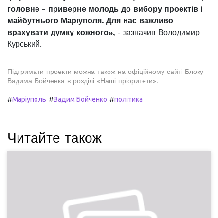
головне - приверне молодь до вибору проектів і
майбутнього Маріуполя. Для нас важливо
врахувати думку кожного»,
- зазначив Володимир
Курський.
Підтримати проекти можна також на офіційному сайті Блоку
Вадима Бойченка в розділі «Наші пріоритети».
#
#
#
Маріуполь
Вадим Бойченко
політика
Читайте також