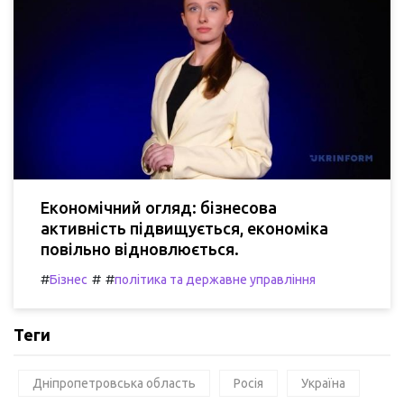
Економічний огляд: бізнесова
активність підвищується, економіка
повільно відновлюється.
#
#
#
Бізнес
політика та державне управління
Теги
Дніпропетровська область
Росія
Україна