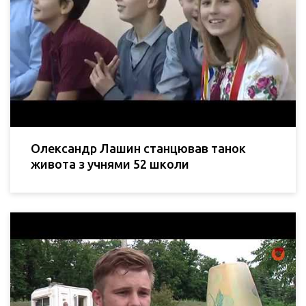
Олександр Лашин станцював танок
живота з учнями 52 школи