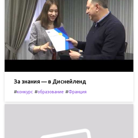
За знания — в Диснейленд
#
#
#
конкурс
образование
Франция