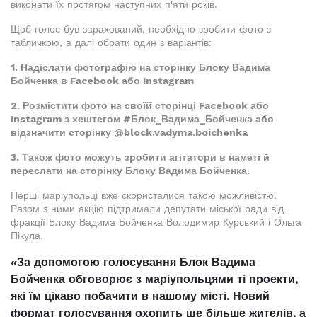
виконати їх протягом наступних п'яти років.
Щоб голос був зарахований, необхідно зробити фото з
табличкою, а далі обрати один з варіантів:
1. Надіслати фотографію на сторінку Блоку Вадима
Бойченка в Facebook або Instagram
2. Розмістити фото на своїй сторінці Facebook або
Instagram з хештегом #Блок_Вадима_Бойченка або
відзначити сторінку @block.vadyma.boichenka
3. Також фото можуть зробити агітатори в наметі й
переслати на сторінку Блоку Вадима Бойченка.
Перші маріупольці вже скористалися такою можливістю.
Разом з ними акцію підтримали депутати міської ради від
фракції Блоку Вадима Бойченка Володимир Курський і Ольга
Пікула.
«За допомогою голосування Блок Вадима
Бойченка обговорює з маріупольцями ті проекти,
які їм цікаво побачити в нашому місті. Новий
формат голосування охопить ще більше жителів, а