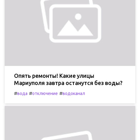
Опять ремонты! Какие улицы
Мариуполя завтра останутся без воды?
#
#
#
вода
отключение
водоканал