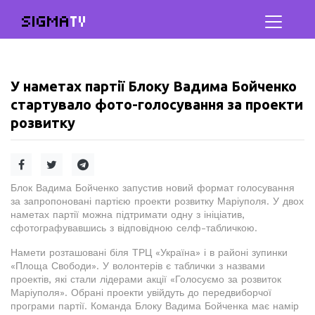
SIGMA
TV
У наметах партії Блоку Вадима Бойченко
стартувало фото-голосування за проекти
розвитку
Блок Вадима Бойченко запустив новий формат голосування
за запропоновані партією проекти розвитку Маріуполя. У двох
наметах партії можна підтримати одну з ініціатив,
сфотографувавшись з відповідною селф-табличкою.
Намети розташовані біля ТРЦ «Україна» і в районі зупинки
«Площа Свободи». У волонтерів є таблички з назвами
проектів, які стали лідерами акції «Голосуємо за розвиток
Маріуполя». Обрані проекти увійдуть до передвиборчої
програми партії. Команда Блоку Вадима Бойченка має намір