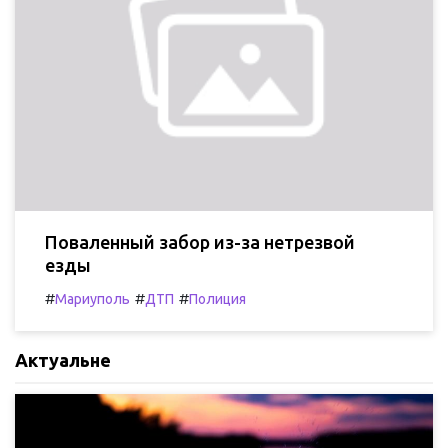
Поваленный забор из-за нетрезвой
езды
#
#
#
Мариуполь
ДТП
Полиция
Актуальне