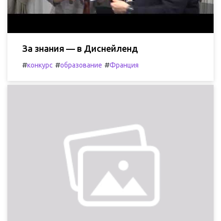
За знания — в Диснейленд
#
#
#
конкурс
образование
Франция