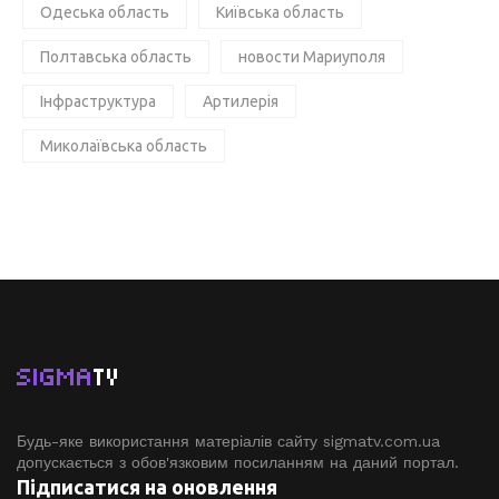
Одеська область
Київська область
Полтавська область
новости Мариуполя
Інфраструктура
Артилерія
Миколаївська область
SIGMA
TV
Будь-яке використання матеріалів сайту sigmatv.com.ua
допускається з обов'язковим посиланням на даний портал.
Підписатися на оновлення