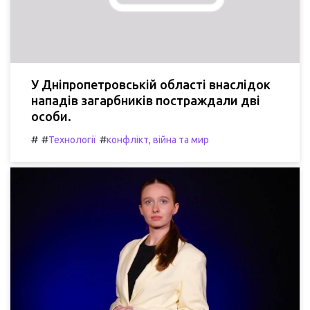
У Дніпропетровській області внаслідок
нападів загарбників постраждали дві
особи.
#
#
#
Технології
конфлікт, війна та мир