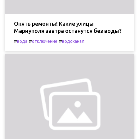
Опять ремонты! Какие улицы
Мариуполя завтра останутся без воды?
#
#
#
вода
отключение
водоканал