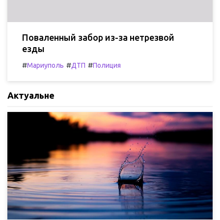
Поваленный забор из-за нетрезвой
езды
#
#
#
Мариуполь
ДТП
Полиция
Актуальне