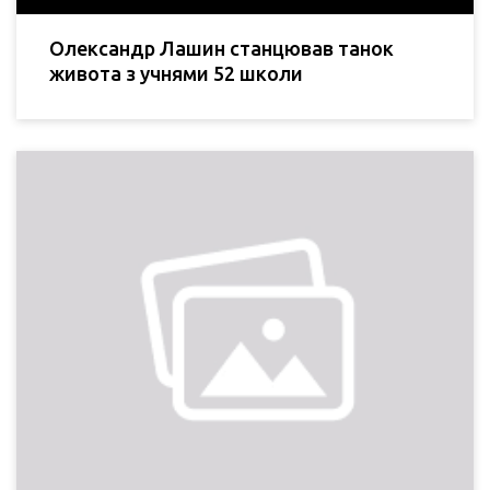
Олександр Лашин станцював танок
живота з учнями 52 школи