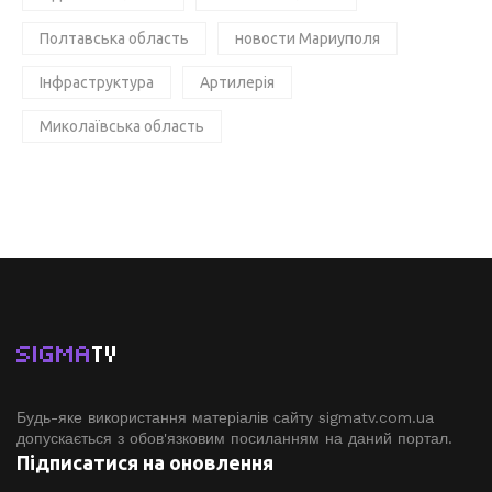
Полтавська область
новости Мариуполя
Інфраструктура
Артилерія
Миколаївська область
SIGMA
TV
Будь-яке використання матеріалів сайту sigmatv.com.ua
допускається з обов'язковим посиланням на даний портал.
Підписатися на оновлення