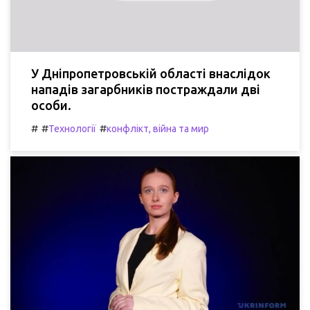
У Дніпропетровській області внаслідок
нападів загарбників постраждали дві
особи.
#
#
#
Технології
конфлікт, війна та мир