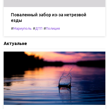
Поваленный забор из-за нетрезвой
езды
#
#
#
Мариуполь
ДТП
Полиция
Актуальне