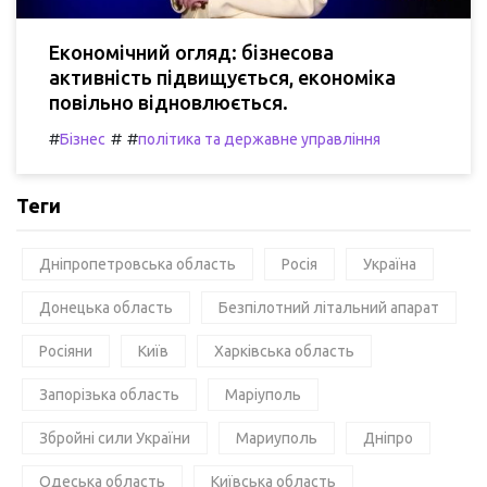
Економічний огляд: бізнесова
активність підвищується, економіка
повільно відновлюється.
#
#
#
Бізнес
політика та державне управління
Теги
Дніпропетровська область
Росія
Україна
Донецька область
Безпілотний літальний апарат
Росіяни
Київ
Харківська область
Запорізька область
Маріуполь
Збройні сили України
Мариуполь
Дніпро
Одеська область
Київська область