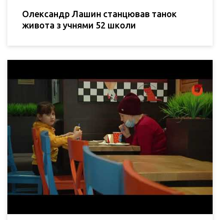
Олександр Лашин станцював танок
живота з учнями 52 школи