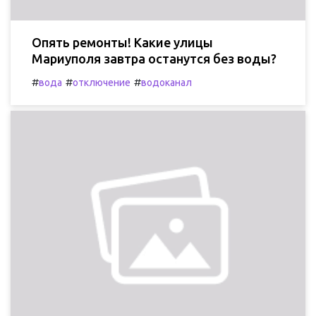
Опять ремонты! Какие улицы
Мариуполя завтра останутся без воды?
#
#
#
вода
отключение
водоканал