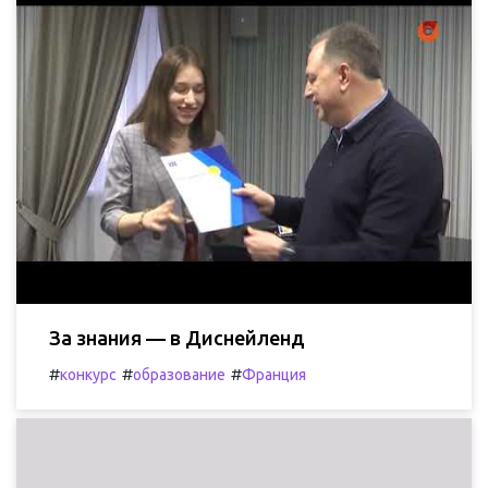
За знания — в Диснейленд
#
#
#
конкурс
образование
Франция