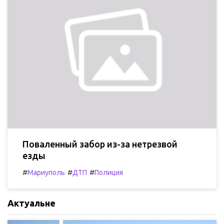
Поваленный забор из-за нетрезвой
езды
#
#
#
Мариуполь
ДТП
Полиция
Актуальне