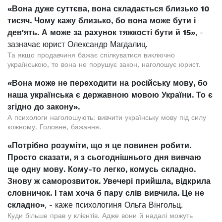
«Вона дуже суттєва, вона складається близько 10
тисяч. Чому кажу близько, бо вона може бути і
дев'ять. А може за рахунок тяжкості бути й 15»
, -
зазначає юрист Олександр Магдалиц.
Та якщо продавчиня бажає спілкуватися виключно
українською, то вона не порушує закон, наголошує юрист.
«Вона може не переходити на російську мову, бо
наша українська є державною мовою України. То є
згідно до закону».
А психологи наголошують: вивчити українську мову під силу
кожному. Головне, бажання.
«Потрібно розуміти, що я це повинен робити.
Просто сказати, я з сьогоднішнього дня вивчаю
ще одну мову. Кому-то легко, комусь складно.
Знову ж саморозвиток. Увечері прийшла, відкрила
словничок. І там хоча б пару слів вивчила. Це не
складно»
, - каже психологиня Ольга Вінгольц.
Куди більше прав у клієнтів. Адже вони й надалі можуть