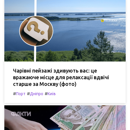
Чарівні пейзажі здивують вас: це
вражаюче місце для релаксації вдвічі
старше за Москву (фото)
#
#
#
Порт
Дніпро
Київ