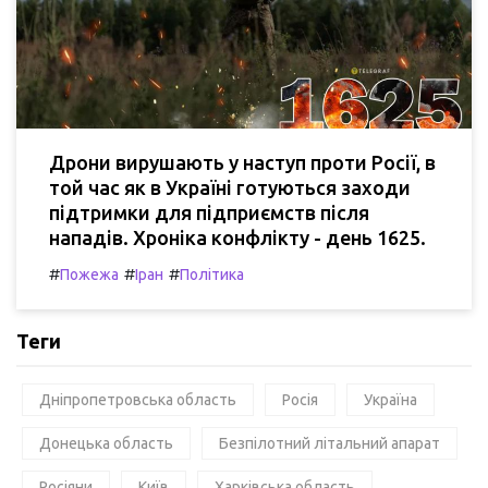
Дрони вирушають у наступ проти Росії, в
той час як в Україні готуються заходи
підтримки для підприємств після
нападів. Хроніка конфлікту - день 1625.
#
#
#
Пожежа
Іран
Політика
Теги
Дніпропетровська область
Росія
Україна
Донецька область
Безпілотний літальний апарат
Росіяни
Київ
Харківська область