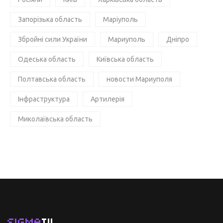
Запорізька область
Маріуполь
Збройні сили України
Мариуполь
Дніпро
Одеська область
Київська область
Полтавська область
новости Мариуполя
Інфраструктура
Артилерія
Миколаївська область
SIGMA
TV