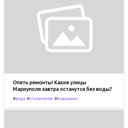
Опять ремонты! Какие улицы
Мариуполя завтра останутся без воды?
#
#
#
вода
отключение
водоканал