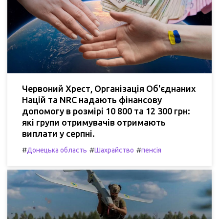
Червоний Хрест, Організація Об'єднаних
Націй та NRC надають фінансову
допомогу в розмірі 10 800 та 12 300 грн:
які групи отримувачів отримають
виплати у серпні.
#
#
#
Донецька область
Шахрайство
пенсія