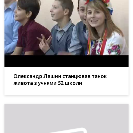
Олександр Лашин станцював танок
живота з учнями 52 школи