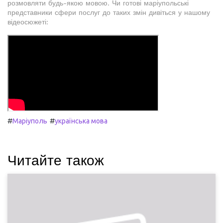
розмовляти будь-якою мовою. Чи готові маріупольські
представники сфери послуг до таких змін дивіться у нашому
відеосюжеті:
#
#
Маріуполь
українська мова
Читайте також