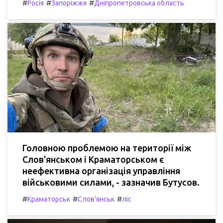
#
#
#
Росія
Запоріжжя
Дніпропетровська область
Головною проблемою на території між
Слов'янськом і Краматорськом є
неефективна організація управління
військовими силами, - зазначив Бутусов.
#
#
#
Краматорськ
Слов'янськ
ліс