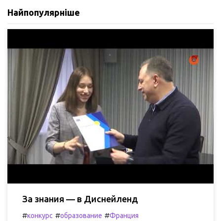
Найпопулярніше
За знания — в Диснейленд
#
#
#
конкурс
образование
Франция