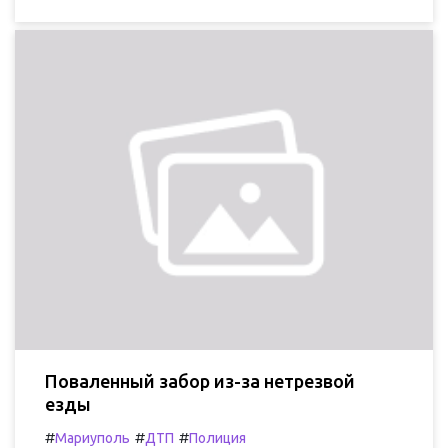
Поваленный забор из-за нетрезвой
езды
#
#
#
Мариуполь
ДТП
Полиция