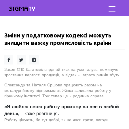
SIGMA
TV
Зміни у податковому кодексі можуть
знищити важку промисловість країни
Закон 1210 багатомільярдний тиск на усю галузь, неминуче
зростання вартості продукції, а відтак - втрата ринків збуту.
Олександр та Наталя Єршови працюють разом на
металургійному підприємстві. Жінка залишила роботу у
гірничому інституті. Тож тепер це - родинна справа.
«Я люблю свою работу прихожу на нее в любой
день», -
каже робітниця
.
Роботу цінують, бо тут добрі, як на часи кризи, вигоди.