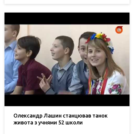
Олександр Лашин станцював танок
живота з учнями 52 школи