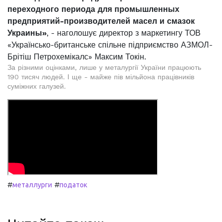
переходного периода для промышленных
предприятий-производителей масел и смазок
Украины»
, - наголошує директор з маркетингу ТОВ
«Українсько-британське спільне підприємство АЗМОЛ-
Брітіш Петрохемікалс» Максим Токін.
За різними оцінками, лише у металургії України працюють
190 тисяч людей. І ще - майже пів мільйона працівників
суміжних галузей.
#
#
металлурги
податок