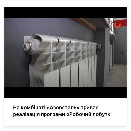
На комбінаті «Азовсталь» триває
реалізація програми «Робочий побут»