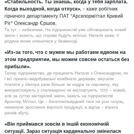
«Стабильность. Ты знаешь, когда у тебя зарплата.
Когда выходной, когда отпуск»
, - каже робітник
гірничого департаменту ПАТ "Арселорміттал Кривий
Ріг" Олександр Єршов.
Та тут – небезпека. На підприємстві уже обговорюють новий
закон і знають, що справи будуть кепські. Наталя каже: її
родина може опинитися у безвиході.
«Из-за того, что с мужем мы работаем вдвоем на
этом предприятии, мы можем совсем остаться без
прибыли».
Тепер підприємство, де працюють Наталя з Олександром, як
і всі гірничо-видобувальні комбінати держави, змусили
платити у півтора рази більше за надра та сировину, яку
використовують у сталеварінні чи експортують. 1210 - новий,
але за суттю застарілий закон, кажуть на підприємстві
Арселор Міттал. Це - багатомільярдний тиск на усю галузь,
неминуче зростання вартості продукції, а відтак - втрата
ринків збуту.
«Він приймався зовсім в іншій економічній
ситуації. Зараз ситуація кардинально змінилася