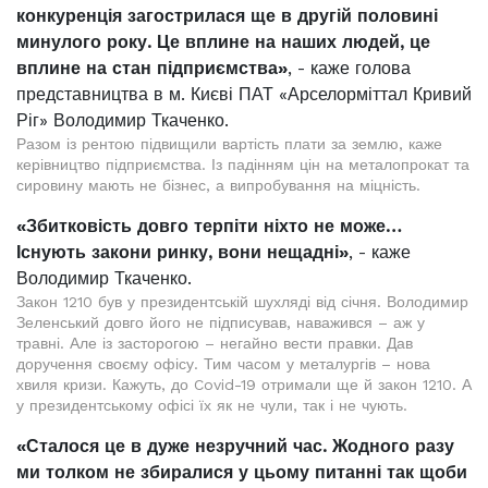
конкуренція загострилася ще в другій половині
минулого року. Це вплине на наших людей, це
вплине на стан підприємства»
, - каже голова
представництва в м. Києві ПАТ «Арселорміттал Кривий
Ріг» Володимир Ткаченко.
Разом із рентою підвищили вартість плати за землю, каже
керівництво підприємства. Із падінням цін на металопрокат та
сировину мають не бізнес, а випробування на міцність.
«Збитковість довго терпіти ніхто не може…
Існують закони ринку, вони нещадні»
, - каже
Володимир Ткаченко.
Закон 1210 був у президентській шухляді від січня. Володимир
Зеленський довго його не підписував, наважився – аж у
травні. Але із засторогою – негайно вести правки. Дав
доручення своєму офісу. Тим часом у металургів – нова
хвиля кризи. Кажуть, до Covid-19 отримали ще й закон 1210. А
у президентському офісі їх як не чули, так і не чують.
«Сталося це в дуже незручний час. Жодного разу
ми толком не збиралися у цьому питанні так щоби