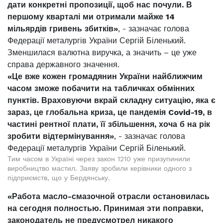
дати конкретні пропозиції, щоб нас почули. В
першому кварталі ми отримали майже 14
мільярдів гривень збитків»
, - зазначає голова
Федерації металургів України Сергій Біленький.
Зменшилася валютна виручка, а значить – це уже
справа державного значення.
«Це вже кожен громадянин України найближчим
часом зможе побачити на табличках обмінних
пунктів. Враховуючи вкрай складну ситуацію, яка є
зараз, це глобальна криза, це пандемія Covid-19, в
частині рентної плати, її збільшення, хоча б на рік
зробити відтермінування»
, - зазначає голова
Федерації металургів України Сергій Біленький.
Тим часом в Україні через закон 1210 уже призупинили
виробництво мастил. Заяву зробили керівники одного з
підприємств, що у Бердянську.
«Работа масло-смазочной отрасли остановилась
на сегодня полностью. Принимая эти поправки,
законодатель не предусмотрел никакого