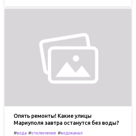
Опять ремонты! Какие улицы
Мариуполя завтра останутся без воды?
#
#
#
вода
отключение
водоканал