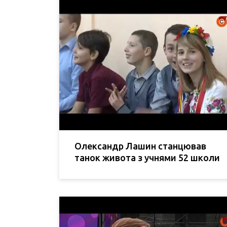
Олександр Лашин станцював
танок живота з учнями 52 школи