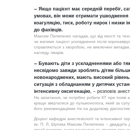
– Якщо пацієнт має середній перебіг, са
умовах, він може отримати ушкодження
коагуляцію, тиск, роботу нирок і низки 
до фахівців.
Максим Пилипенко нагадав, що від якості та тех
чи матиме пацієнт ускладнення після коронавіру
справляються з хворобою, не виключені випадки, 
нагляду лікарів.
– Бувають діти з ускладненнями або тяжк
несвідомо завжди зроблять дітям більше
новонароджених, мають високий рівень 
ситуація з обладнанням у дитячих уста
інтенсивну оксигенацію
, – розповів анест
На запитання, чи потрібно робити КТ при появі к
краще звертатися до пульмонолога, який за супут
його рекомендаціями іти на додаткову діагностик
Доцент кафедри анестезіології та інтенсивної те
ім. П. Л. Шупика Максим Пилипенко – двадцять д
вкрай важливо знати пацієнтам та лікарям про ко