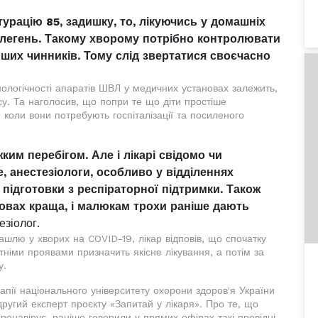
турацію 85, задишку, то, лікуючись у домашніх
 легень. Такому хворому потрібно контролювати
інших чинників. Тому слід звертатися своєчасно
нологічності апаратів ШВЛ у медичних установах залежить,
су. Та наголосив, що попри те що діти простіше
коли вони потребують госпіталізації та посиленого
им перебігом. Але і лікарі свідомо чи
, анестезіологи, особливо у відділеннях
підготовки з респіраторної підтримки. Також
новах краща, і малюкам трохи раніше дають
езіолог.
ашлю у хворих на COVID-19, лікар відповів, що спочатку
німи проявами призначить якісне лікування, а потім за
у.
рапії національного університету охорони здоров'я України
ругий експерт проєкту «Запитай у лікаря». Про те, що
ронавірус, раніше говорили у прямих ефірах такі провідні