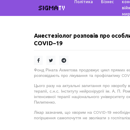
Політика
Бізнес
кон
SIGMA
TV
війн
мир
Анестезіолог розповів про особл
COVID−19
Фонд Ріната Ахметова продовжує цикл прямих ефі
розповідають про лікування та профілактику COV
Цього разу на актуальні запитання про хворобу ві
терапії, с.н.с. Інституту нейрохірургії ім. А. П.
інтенсивної терапії національного університету 
Пилипенко.
Лікар зазначив, що хворим на COVID-19 необхідн
погіршення самопочуття не зволікати з госпіталіз