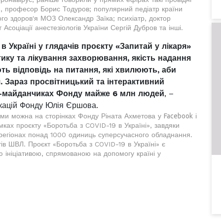
рця, професор Борис Тодуров; популярний педіатр країни
го здоров'я МОЗ Олександр Заїка; психіатр, доктор
соціації анестезіологів України Сергій Дубров та інші.
в Україні у глядачів проєкту «Запитай у лікаря»
ику та лікування захворювання, якість надання
ть відповідь на питання, які хвилюють, аби
я. Зараз просвітницький та інтерактивний
л-майданчиках Фонду майже 6 млн людей
, –
ікацій Фонду Юлія Єршова.
тами можна на сторінках Фонду Ріната Ахметова у
Facebook
і
амках проєкту «Боротьба з COVID-19 в Україні», завдяки
регіонах понад 1000 одиниць суперсучасного обладнання.
ів ШВЛ. Проєкт «Боротьба з COVID-19 в Україні» є
ініціативою, спрямованою на допомогу країні у