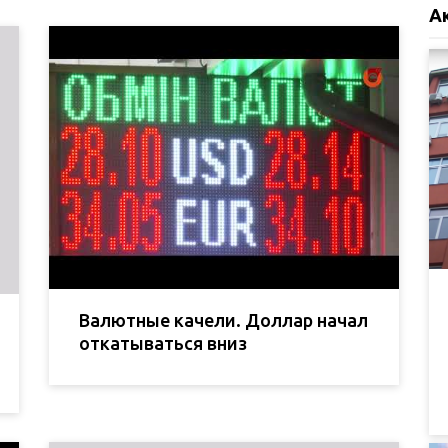
А
Валютные качели. Доллар начал
откатываться вниз