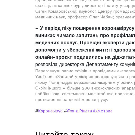
фахівці, як кардіохірург, директор Інституту се
Євген Комаровський; імунолог Центру громадсько
медичних наук, професор Олег Чабан; президент А
– У період піку поширення коронавірусу 
виникає чимало запитань про профілакт
медичних послуг. Провідні експерти даю
допомогти у збереженні життя і здоров’
онлайн-проєкт подивились на діджита
розповіла директорка Департаменту комун
Переглянути запис ефірів із провідними експер
YouTube
. «Запитай у лікаря» реалізовується в р
якому Фонд надав державним лікарням у різних 
Окрім іншого – більше 200 висококласних апарат
найбільшою, системною і масштабною приватною 
протистоянні пандемії коронавірусу.
#
#
Коронавірус
Фонд Ріната Ахметова
Читайте також