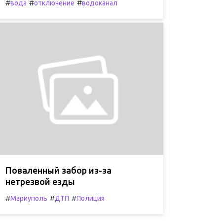
#
#
#
вода
отключение
водоканал
Поваленный забор из-за
нетрезвой езды
#
#
#
Мариуполь
ДТП
Полиция