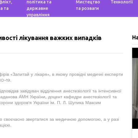
флікт,
політика та
Мистецтво
Технології
а та
державне
та розваги
управління
ивості лікування важких випадків
Н
рів «Запитай у лікаря», в якому провідні медичні експерти
ID-19.
дповідав завідувач відділення анестезіології та інтенсивної
 Ромаданова АМН України, доцент кафедри анестезіології та
охорони здоров'я України ім. П. Л. Шупика Максим
о своєчасно звертатися за медичною допомогою, а у разі
ацією.