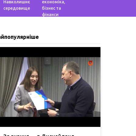
Навколишнє
економіка,
середовище
бізнес та
фінанси
айпопулярніше