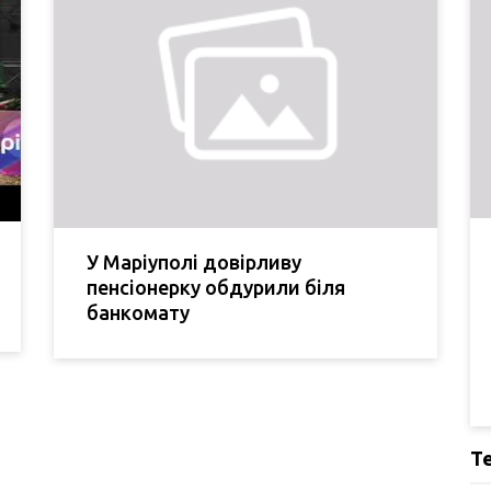
У Маріуполі довірливу
пенсіонерку обдурили біля
банкомату
Т