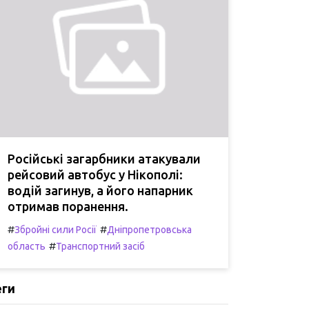
Російські загарбники атакували
рейсовий автобус у Нікополі:
водій загинув, а його напарник
отримав поранення.
#
#
Збройні сили Росії
Дніпропетровська
#
область
Транспортний засіб
еги