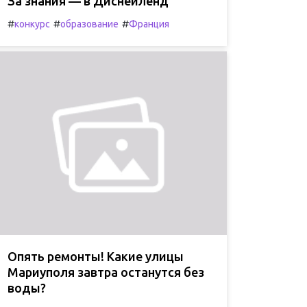
За знания — в Диснейленд
#
#
#
конкурс
образование
Франция
Опять ремонты! Какие улицы
Мариуполя завтра останутся без
воды?