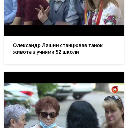
Олександр Лашин станцював танок
живота з учнями 52 школи