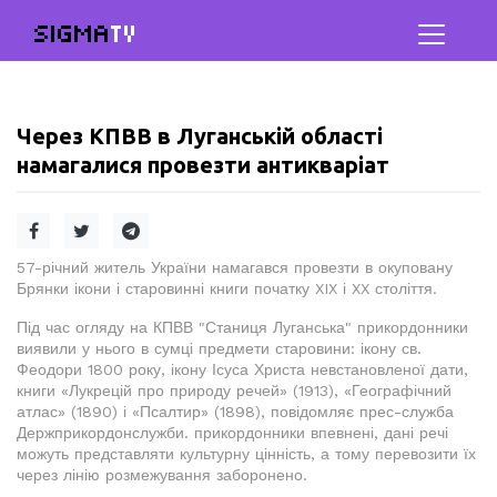
SIGMA
TV
Через КПВВ в Луганській області
намагалися провезти антикваріат
57-річний житель України намагався провезти в окуповану
Брянки ікони і старовинні книги початку XIX і XX століття.
Під час огляду на КПВВ "Станиця Луганська" прикордонники
виявили у нього в сумці предмети старовини: ікону св.
Феодори 1800 року, ікону Ісуса Христа невстановленої дати,
книги «Лукрецій про природу речей» (1913), «Географічний
атлас» (1890) і «Псалтир» (1898), повідомляє прес-служба
Держприкордонслужби. прикордонники впевнені, дані речі
можуть представляти культурну цінність, а тому перевозити їх
через лінію розмежування заборонено.