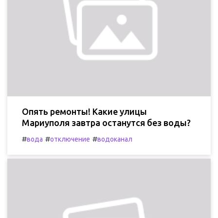
Опять ремонты! Какие улицы
Мариуполя завтра останутся без воды?
#
#
#
вода
отключение
водоканал