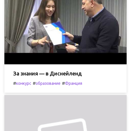
За знания — в Диснейленд
#
#
#
конкурс
образование
Франция