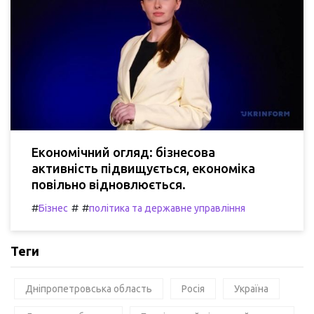
Економічний огляд: бізнесова
активність підвищується, економіка
повільно відновлюється.
#
#
#
Бізнес
політика та державне управління
Теги
Дніпропетровська область
Росія
Україна