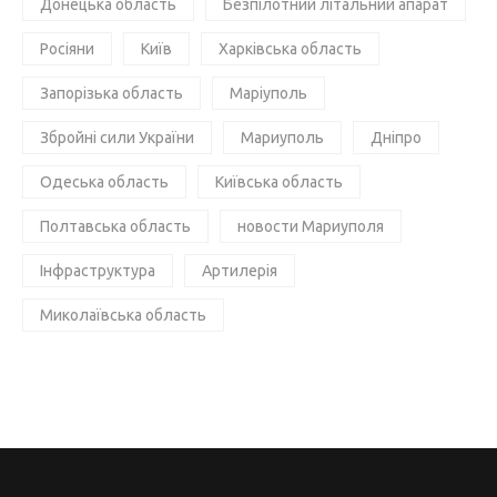
Донецька область
Безпілотний літальний апарат
Росіяни
Київ
Харківська область
Запорізька область
Маріуполь
Збройні сили України
Мариуполь
Дніпро
Одеська область
Київська область
Полтавська область
новости Мариуполя
Інфраструктура
Артилерія
Миколаївська область