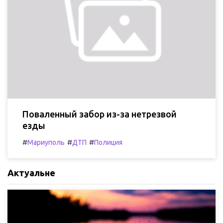
Поваленный забор из-за нетрезвой
езды
#
#
#
Мариуполь
ДТП
Полиция
Актуальне