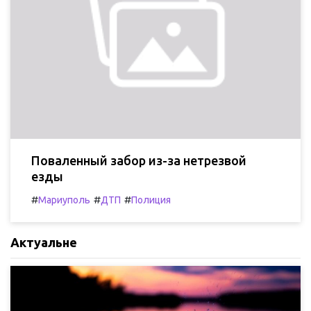
Поваленный забор из-за нетрезвой
езды
#
#
#
Мариуполь
ДТП
Полиция
Актуальне