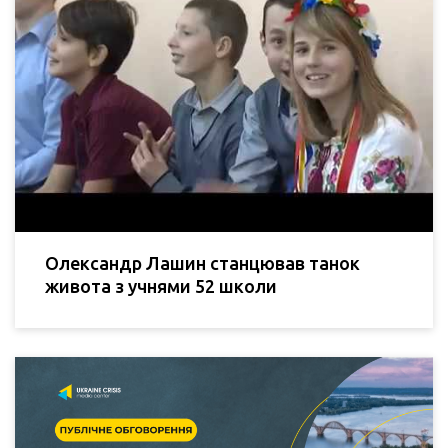
Олександр Лашин станцював танок
живота з учнями 52 школи