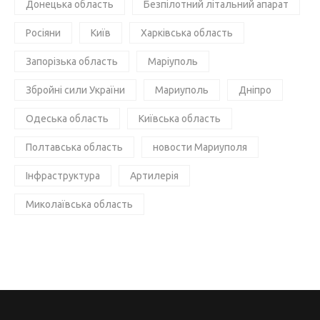
Донецька область
Безпілотний літальний апарат
Росіяни
Київ
Харківська область
Запорізька область
Маріуполь
Збройні сили України
Мариуполь
Дніпро
Одеська область
Київська область
Полтавська область
новости Мариуполя
Інфраструктура
Артилерія
Миколаївська область