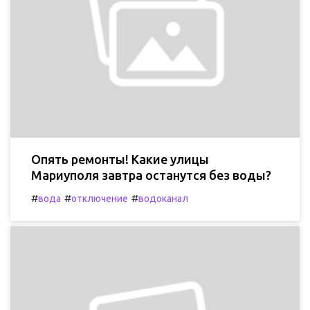
Опять ремонты! Какие улицы
Мариуполя завтра останутся без воды?
#
#
#
вода
отключение
водоканал