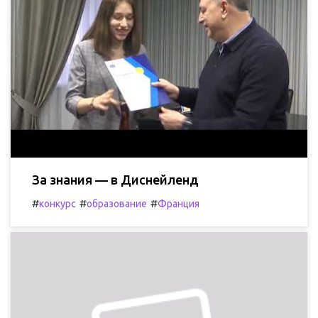
За знания — в Диснейленд
#
#
#
конкурс
образование
Франция