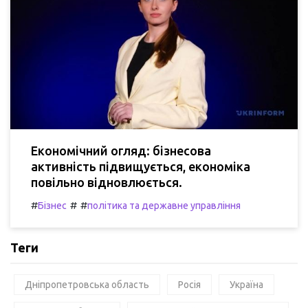
Економічний огляд: бізнесова
активність підвищується, економіка
повільно відновлюється.
#
#
#
Бізнес
політика та державне управління
Теги
Дніпропетровська область
Росія
Україна