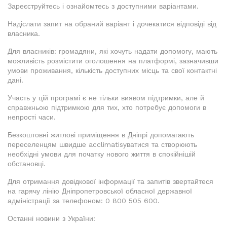
Зареєструйтесь і ознайомтесь з доступними варіантами.
Надіслати запит на обраний варіант і дочекатися відповіді від
власника.
Для власників: громадяни, які хочуть надати допомогу, мають
можливість розмістити оголошення на платформі, зазначивши
умови проживання, кількість доступних місць та свої контактні
дані.
Участь у цій програмі є не тільки виявом підтримки, але й
справжньою підтримкою для тих, хто потребує допомоги в
непрості часи.
Безкоштовні житлові приміщення в Дніпрі допомагають
переселенцям швидше acclimatisуватися та створюють
необхідні умови для початку нового життя в спокійнішій
обстановці.
Для отримання довідкової інформації та запитів звертайтеся
на гарячу лінію Дніпропетровської обласної державної
адміністрації за телефоном: 0 800 505 600.
Останні новини з України: