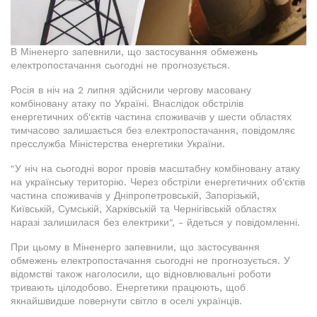
В Міненерго запевнили, що застосування обмежень
електропостачання сьогодні не прогнозується.
Росія в ніч на 2 липня здійснили чергову масовану
комбіновану атаку по Україні. Внаслідок обстрілів
енергетичних об'єктів частина споживачів у шести областях
тимчасово залишається без електропостачання, повідомляє
пресслужба Міністерства енергетики України.
"У ніч на сьогодні ворог провів масштабну комбіновану атаку
на українську територію. Через обстріли енергетичних об'єктів
частина споживачів у Дніпропетровській, Запорізькій,
Київській, Сумській, Харківській та Чернігівській областях
наразі залишилася без електрики", - йдеться у повідомленні.
При цьому в Міненерго запевнили, що застосування
обмежень електропостачання сьогодні не прогнозується. У
відомстві також наголосили, що відновлювальні роботи
тривають цілодобово. Енергетики працюють, щоб
якнайшвидше повернути світло в оселі українців.