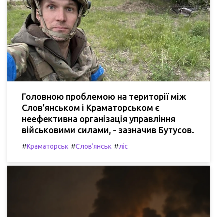
Головною проблемою на території між
Слов'янськом і Краматорськом є
неефективна організація управління
військовими силами, - зазначив Бутусов.
#
#
#
Краматорськ
Слов'янськ
ліс