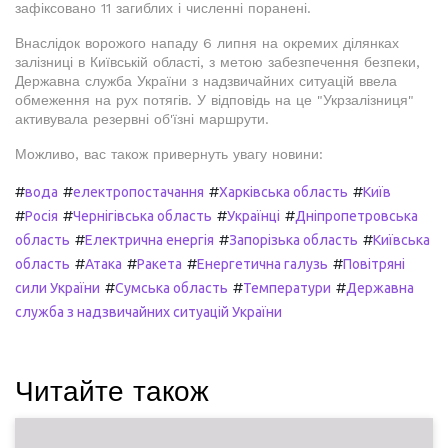
зафіксовано 11 загиблих і численні поранені.
Внаслідок ворожого нападу 6 липня на окремих ділянках
залізниці в Київській області, з метою забезпечення безпеки,
Державна служба України з надзвичайних ситуацій ввела
обмеження на рух потягів. У відповідь на це "Укрзалізниця"
активувала резервні об'їзні маршрути.
Можливо, вас також привернуть увагу новини:
#
#
#
#
вода
електропостачання
Харківська область
Київ
#
#
#
#
Росія
Чернігівська область
Українці
Дніпропетровська
#
#
#
область
Електрична енергія
Запорізька область
Київська
#
#
#
#
область
Атака
Ракета
Енергетична галузь
Повітряні
#
#
#
сили України
Сумська область
Температури
Державна
служба з надзвичайних ситуацій України
Читайте також