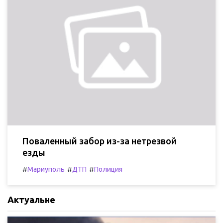
Поваленный забор из-за нетрезвой
езды
#
#
#
Мариуполь
ДТП
Полиция
Актуальне