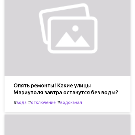
Опять ремонты! Какие улицы
Мариуполя завтра останутся без воды?
#
#
#
вода
отключение
водоканал