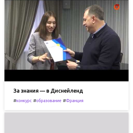
За знания — в Диснейленд
#
#
#
конкурс
образование
Франция