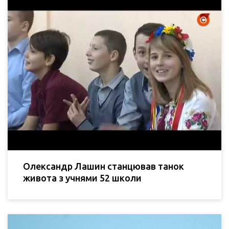
Олександр Лашин станцював танок
живота з учнями 52 школи