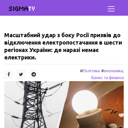
SIGMA
TV
Масштабний удар з боку Росії призвів до
відключення електропостачання в шести
регіонах України: де наразі немає
електрики.
#
#
Політика
економіка,
бізнес та фінанси