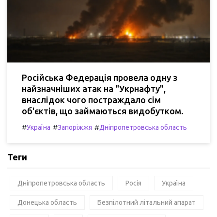
Російська Федерація провела одну з
найзначніших атак на "Укрнафту",
внаслідок чого постраждало сім
об'єктів, що займаються видобутком.
#
#
#
Україна
Запоріжжя
Дніпропетровська область
Теги
Дніпропетровська область
Росія
Україна
Донецька область
Безпілотний літальний апарат