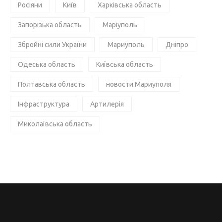
Росіяни
Київ
Харківська область
Запорізька область
Маріуполь
Збройні сили України
Мариуполь
Дніпро
Одеська область
Київська область
Полтавська область
новости Мариуполя
Інфраструктура
Артилерія
Миколаївська область