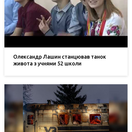
Олександр Лашин станцював танок
живота з учнями 52 школи