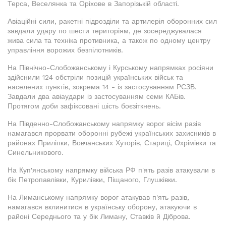
Терса, Веселянка та Оріхове в Запорізькій області.
Авіаційні сили, ракетні підрозділи та артилерія оборонних сил
завдали удару по шести територіям, де зосереджувалася
жива сила та техніка противника, а також по одному центру
управління ворожих безпілотників.
На Північно-Слобожанському і Курському напрямках росіяни
здійснили 124 обстріли позицій українських військ та
населених пунктів, зокрема 14 - із застосуванням РСЗВ.
Завдали два авіаудари із застосуванням семи КАБів.
Протягом доби зафіксовані шість боєзіткнень.
На Південно-Слобожанському напрямку ворог вісім разів
намагався прорвати оборонні рубежі українських захисників в
районах Приліпки, Вовчанських Хуторів, Стариці, Охрімівки та
Синельникового.
На Куп'янському напрямку війська РФ п'ять разів атакували в
бік Петропавлівки, Курилівки, Піщаного, Глушківки.
На Лиманському напрямку ворог атакував п'ять разів,
намагався вклинитися в українську оборону, атакуючи в
районі Середнього та у бік Лиману, Ставків й Діброва.