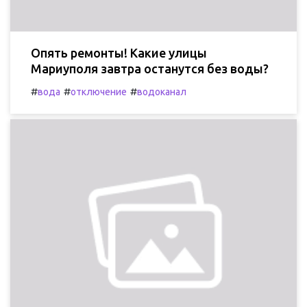
Опять ремонты! Какие улицы
Мариуполя завтра останутся без воды?
#
#
#
вода
отключение
водоканал