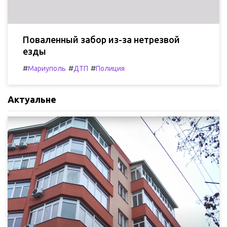
Поваленный забор из-за нетрезвой
езды
#
#
#
Мариуполь
ДТП
Полиция
Актуальне