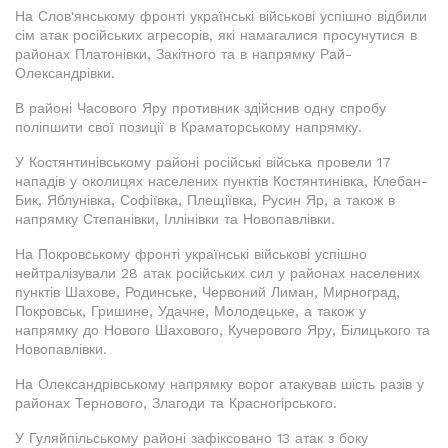
На Слов'янському фронті українські військові успішно відбили
сім атак російських агресорів, які намагалися просунутися в
районах Платонівки, Закітного та в напрямку Рай-
Олександрівки.
В районі Часового Яру противник здійснив одну спробу
поліпшити свої позиції в Краматорському напрямку.
У Костянтинівському районі російські війська провели 17
нападів у околицях населених пунктів Костянтинівка, Клебан-
Бик, Яблунівка, Софіївка, Плещіївка, Русин Яр, а також в
напрямку Степанівки, Іллінівки та Новопавлівки.
На Покровському фронті українські військові успішно
нейтралізували 28 атак російських сил у районах населених
пунктів Шахове, Родинське, Червоний Лиман, Мирноград,
Покровськ, Гришине, Удачне, Молодецьке, а також у
напрямку до Нового Шахового, Кучерового Яру, Білицького та
Новопавлівки.
На Олександрівському напрямку ворог атакував шість разів у
районах Тернового, Злагоди та Красногірського.
У Гуляйпільському районі зафіксовано 13 атак з боку