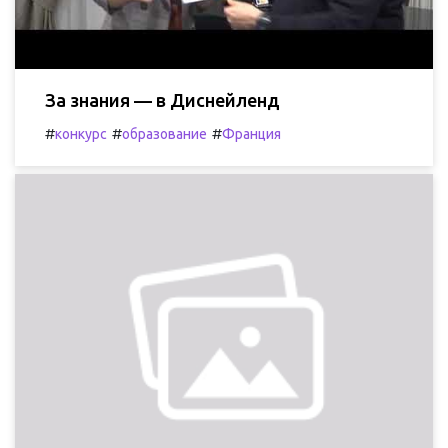
За знания — в Диснейленд
#
#
#
конкурс
образование
Франция