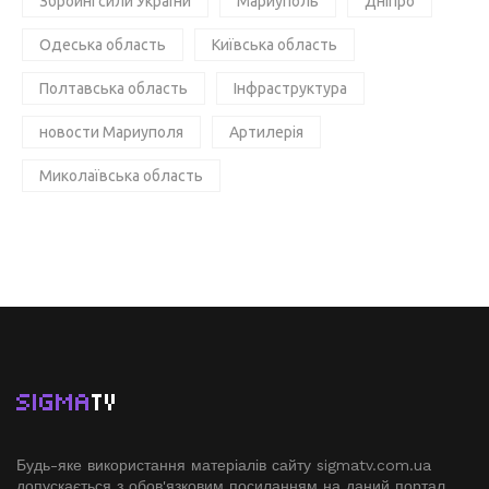
Збройні сили України
Мариуполь
Дніпро
Одеська область
Київська область
Полтавська область
Інфраструктура
новости Мариуполя
Артилерія
Миколаївська область
SIGMA
TV
Будь-яке використання матеріалів сайту sigmatv.com.ua
допускається з обов'язковим посиланням на даний портал.