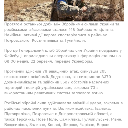
Протягом останньої доби між Збройними силами України та
російськими військовими сталося 148 бойових конфліктів.
Найбільш активні дії ворога спостерігалися в районах
Покровського, Костянтинівки та Гуляйполя.
Про це Генеральний штаб Збройних сил України повідомив у
Фейсбуці, оприлюднивши оперативну інформацію станом на
08:00 неділі, 22 березня, передає Укрінформ.
Противник здійснив 79 авіаційних атак, скинувши 265
високоточних авіабомб. Додатково, він використав 8379
дронів-камікадзе та здійснив 3587 обстрілів населених
територій і позицій українських сил, зокрема 73 з
використанням реактивних систем залпового вогню.
Російські збройні сили здійснювали авіаційні удари, зокрема в
районах населених пунктів: Великомихайлівка, Іванівка,
Підгаврилівка, Покровське в Дніпропетровській області, а
також Терсянка, Нове Поле, Самійлівка, Гуляйпільське, Рівне,
Воздвижівка, Заливне, Копані, Широке, Чарівне, Верхня