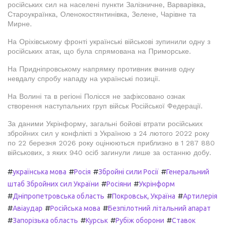
російських сил на населені пункти Залізничне, Варварівка,
Староукраїнка, Оленокостянтинівка, Зелене, Чарівне та
Мирне.
На Оріхівському фронті українські військові зупинили одну з
російських атак, що була спрямована на Приморське.
На Придніпровському напрямку противник вчинив одну
невдалу спробу нападу на українські позиції.
На Волині та в регіоні Полісся не зафіксовано ознак
створення наступальних груп військ Російської Федерації.
За даними Укрінформу, загальні бойові втрати російських
збройних сил у конфлікті з Україною з 24 лютого 2022 року
по 22 березня 2026 року оцінюються приблизно в 1 287 880
військових, з яких 940 осіб загинули лише за останню добу.
#
#
#
#
українська мова
Росія
Збройні сили Росії
Генеральний
#
#
штаб Збройних сил України
Росіяни
Укрінформ
#
#
#
Дніпропетровська область
Покровськ, Україна
Артилерія
#
#
#
Авіаудар
Російська мова
Безпілотний літальний апарат
#
#
#
#
Запорізька область
Курськ
Рубіж оборони
Ставок