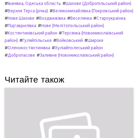
#
#
Іванівка, Одеська область
Шахове (Добропільський район)
#
#
Верхня Терса (річка)
Великомихайлівка (Покровський район)
#
#
#
#
Нове Шахове
Воздвижівка
Веселянка
Староукраїнка
#
#
Підгаврилівка
Нове (Мелітопольський район)
#
#
Костянтинівський район
Терсянка (Новомиколаївський
#
#
#
район)
Гуляйпільське
Войковський
Широке
#
#
Оленокостянтинівка
Хуліайполеський район
#
#
Добропасове
Заливне (Новомиколаївський район)
Читайте також