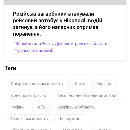
Російські загарбники атакували
рейсовий автобус у Нікополі: водій
загинув, а його напарник отримав
поранення.
#
#
Збройні сили Росії
Дніпропетровська область
#
Транспортний засіб
Теги
Дніпропетровська область
Росія
Україна
Донецька область
Безпілотний літальний апарат
Росіяни
Київ
Харківська область
Запорізька область
Маріуполь