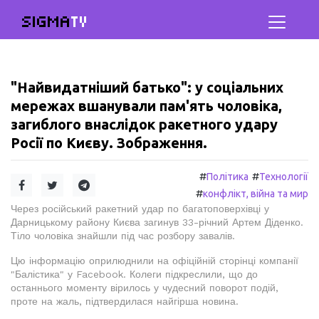
SIGMA
TV
"Найвидатніший батько": у соціальних
мережах вшанували пам'ять чоловіка,
загиблого внаслідок ракетного удару
Росії по Києву. Зображення.
#
#
Політика
Технології
#
конфлікт, війна та мир
Через російський ракетний удар по багатоповерхівці у
Дарницькому району Києва загинув 33-річний Артем Діденко.
Тіло чоловіка знайшли під час розбору завалів.
Цю інформацію оприлюднили на офіційній сторінці компанії
"Балістика" у Facebook. Колеги підкреслили, що до
останнього моменту вірилось у чудесний поворот подій,
проте на жаль, підтвердилася найгірша новина.