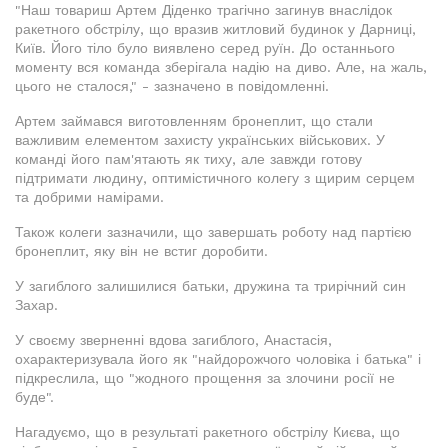
"Наш товариш Артем Діденко трагічно загинув внаслідок
ракетного обстрілу, що вразив житловий будинок у Дарниці,
Київ. Його тіло було виявлено серед руїн. До останнього
моменту вся команда зберігала надію на диво. Але, на жаль,
цього не сталося," - зазначено в повідомленні.
Артем займався виготовленням бронеплит, що стали
важливим елементом захисту українських військових. У
команді його пам'ятають як тиху, але завжди готову
підтримати людину, оптимістичного колегу з щирим серцем
та добрими намірами.
Також колеги зазначили, що завершать роботу над партією
бронеплит, яку він не встиг доробити.
У загиблого залишилися батьки, дружина та трирічний син
Захар.
У своєму зверненні вдова загиблого, Анастасія,
охарактеризувала його як "найдорожчого чоловіка і батька" і
підкреслила, що "жодного прощення за злочини росії не
буде".
Нагадуємо, що в результаті ракетного обстрілу Києва, що