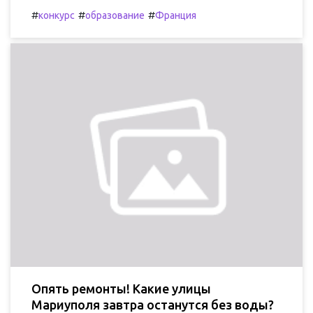
#
#
#
конкурс
образование
Франция
Опять ремонты! Какие улицы
Мариуполя завтра останутся без воды?