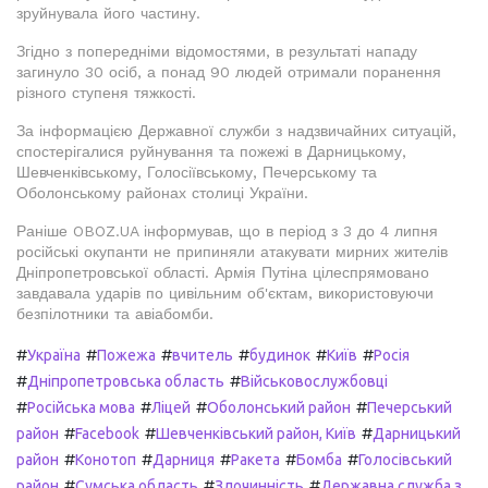
зруйнувала його частину.
Згідно з попередніми відомостями, в результаті нападу
загинуло 30 осіб, а понад 90 людей отримали поранення
різного ступеня тяжкості.
За інформацією Державної служби з надзвичайних ситуацій,
спостерігалися руйнування та пожежі в Дарницькому,
Шевченківському, Голосіївському, Печерському та
Оболонському районах столиці України.
Раніше OBOZ.UA інформував, що в період з 3 до 4 липня
російські окупанти не припиняли атакувати мирних жителів
Дніпропетровської області. Армія Путіна цілеспрямовано
завдавала ударів по цивільним об'єктам, використовуючи
безпілотники та авіабомби.
#
#
#
#
#
#
Україна
Пожежа
вчитель
будинок
Київ
Росія
#
#
Дніпропетровська область
Військовослужбовці
#
#
#
#
Російська мова
Ліцей
Оболонський район
Печерський
#
#
#
район
Facebook
Шевченківський район, Київ
Дарницький
#
#
#
#
#
район
Конотоп
Дарниця
Ракета
Бомба
Голосівський
#
#
#
район
Сумська область
Злочинність
Державна служба з