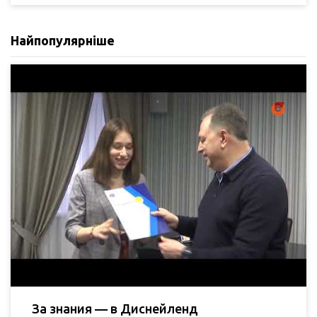
Найпопулярніше
За знания — в Диснейленд