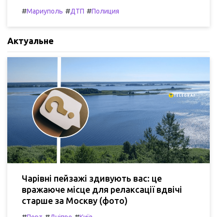
#
#
#
Мариуполь
ДТП
Полиция
Актуальне
Чарівні пейзажі здивують вас: це
вражаюче місце для релаксації вдвічі
старше за Москву (фото)
#
#
#