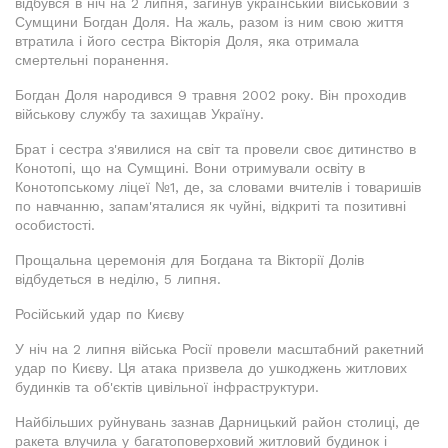
відбувся в ніч на 2 липня, загинув український військовий з
Сумщини Богдан Доля. На жаль, разом із ним свою життя
втратила і його сестра Вікторія Доля, яка отримала
смертельні поранення.
Богдан Доля народився 9 травня 2002 року. Він проходив
військову службу та захищав Україну.
Брат і сестра з'явилися на світ та провели своє дитинство в
Конотопі, що на Сумщині. Вони отримували освіту в
Конотопському ліцеї №1, де, за словами вчителів і товаришів
по навчанню, запам'яталися як чуйні, відкриті та позитивні
особистості.
Прощальна церемонія для Богдана та Вікторії Долів
відбудеться в неділю, 5 липня.
Російський удар по Києву
У ніч на 2 липня війська Росії провели масштабний ракетний
удар по Києву. Ця атака призвела до ушкоджень житлових
будинків та об'єктів цивільної інфраструктури.
Найбільших руйнувань зазнав Дарницький район столиці, де
ракета влучила у багатоповерховий житловий будинок і