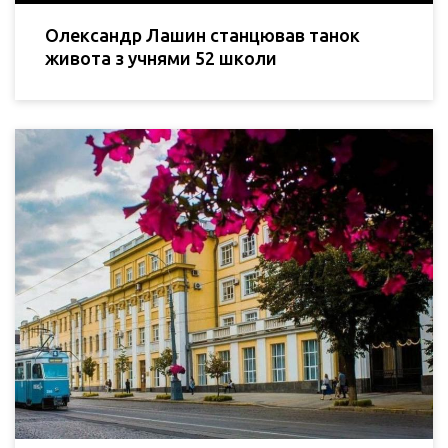
Олександр Лашин станцював танок
живота з учнями 52 школи