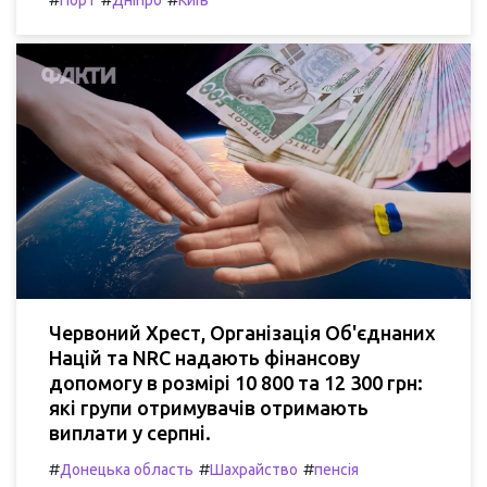
Порт
Дніпро
Київ
Червоний Хрест, Організація Об'єднаних
Націй та NRC надають фінансову
допомогу в розмірі 10 800 та 12 300 грн:
які групи отримувачів отримають
виплати у серпні.
#
#
#
Донецька область
Шахрайство
пенсія