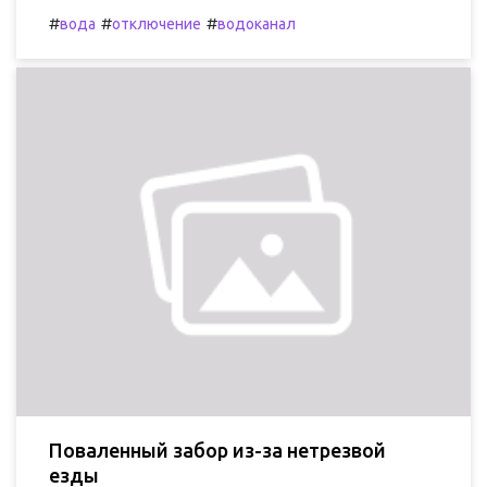
#
#
#
вода
отключение
водоканал
Поваленный забор из-за нетрезвой
езды