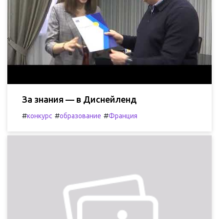
За знания — в Диснейленд
#
#
#
конкурс
образование
Франция