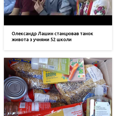
Олександр Лашин станцював танок
живота з учнями 52 школи