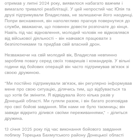
отримав у липні 2024 року, виявилося набагато важчим і
вимагало тривалої реабілітації. У цей непростий час Юлія та
друзі підтримували Владислава, не залишаючи його наодинці.
Попри виснаження, він наполегливо прагнув повернутися до
служби, вважаючи, що повинен довести розпочате до кінця.
Навіть під час відновлення, молодий чоловік не відмовлявся
від військової діяльності - він навчався працювати з
безпілотниками та придбав свій власний дрон.
Незважаючи на свій молодий вік, Владислав невпинно
заробляв повагу серед своїх товаришів і командирів. У вільні
години від бойових операцій він часто підтримував зв'язок зі
своєю дружиною.
"Ми постійно підтримували зв'язок, він регулярно інформував
мене про свою ситуацію, ділячись тим, що відбувається та
що хотів би змінити. Я відвідувала його кілька разів у
Донецькій області. Ми гуляли разом, і він багато розповідав
про свої бойові завдання. Між нами не було таємниць; він
завжди відкрито ділився своїми переживаннями," - ділиться
дружина.
13 січня 2025 року під час виконання бойового завдання
поблизу Торецька Бахмутського району Донецької області