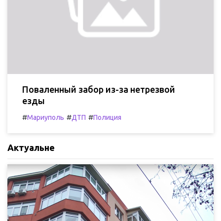
Поваленный забор из-за нетрезвой
езды
#
#
#
Мариуполь
ДТП
Полиция
Актуальне