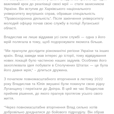
важливий крок до реалізації своєї мрії — стати захисником
України. Він вступив до Харківського національного
університету внутрішніх справ, обравши спеціальність
"Правоохоронна діяльність". Після закінчення університету
молодий офіцер почав свою службу в поліції Луганської
області.
Владислав не лише віддавав усі сили службі — одна з його
мрій полягала в тому, щоб подорожувати якомога більше.
"Ми прагнули дослідити різноманітні регіони України та інших
країн. Влад завжди мав інтерес до історії, тому відвідування
нових локацій було частиною наших задумів. Особливо його
захоплювала ідея побувати в Сполучених Штатах — це була
його давня мрія," - ділиться дружина.
З початком повномасштабного вторгнення в лютому 2022
року Владислав та Юлія змушені були покинути свою рідну
Луганщину і переїхати до Дніпра. В цей же час Владислав
прийняв рішення, до якого прагнув протягом усього свого
життя.
"Через повномасштабне вторгнення Влад сильно хотів
добровільно доєднатися до бойового підрозділу. Він обрав