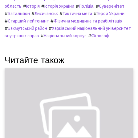
#
#
#
#
область
Історія
Історія України
Поліція.
Суверенітет
#
#
#
#
Батальйон
Лисичанськ
Тактична мета
Герой України
#
#
Старший лейтенант
Фізична медицина та реабілітація
#
#
Бахмутський район
Харківський національний університет
#
#
внутрішніх справ
Національний корпус
Філософ
Читайте також