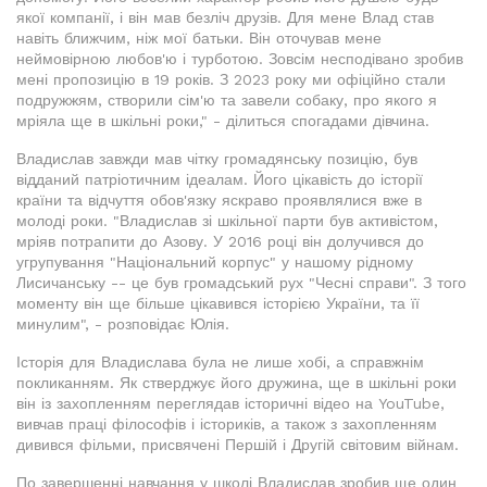
якої компанії, і він мав безліч друзів. Для мене Влад став
навіть ближчим, ніж мої батьки. Він оточував мене
неймовірною любов'ю і турботою. Зовсім несподівано зробив
мені пропозицію в 19 років. З 2023 року ми офіційно стали
подружжям, створили сім'ю та завели собаку, про якого я
мріяла ще в шкільні роки," - ділиться спогадами дівчина.
Владислав завжди мав чітку громадянську позицію, був
відданий патріотичним ідеалам. Його цікавість до історії
країни та відчуття обов'язку яскраво проявлялися вже в
молоді роки. "Владислав зі шкільної парти був активістом,
мріяв потрапити до Азову. У 2016 році він долучився до
угрупування "Національний корпус" у нашому рідному
Лисичанську -- це був громадський рух "Чесні справи". З того
моменту він ще більше цікавився історією України, та її
минулим", - розповідає Юлія.
Історія для Владислава була не лише хобі, а справжнім
покликанням. Як стверджує його дружина, ще в шкільні роки
він із захопленням переглядав історичні відео на YouTube,
вивчав праці філософів і істориків, а також з захопленням
дивився фільми, присвячені Першій і Другій світовим війнам.
По завершенні навчання у школі Владислав зробив ще один