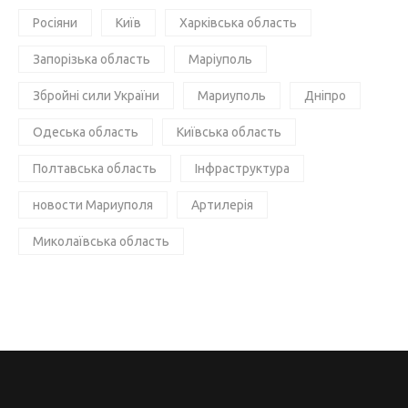
Росіяни
Київ
Харківська область
Запорізька область
Маріуполь
Збройні сили України
Мариуполь
Дніпро
Одеська область
Київська область
Полтавська область
Інфраструктура
новости Мариуполя
Артилерія
Миколаївська область