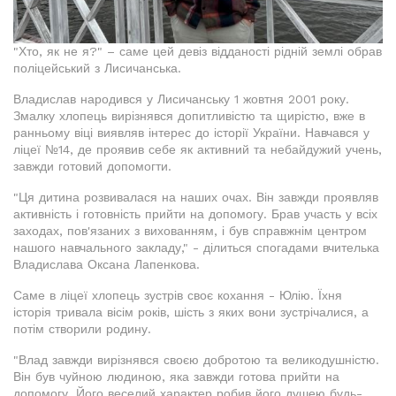
"Хто, як не я?" – саме цей девіз відданості рідній землі обрав
поліцейський з Лисичанська.
Владислав народився у Лисичанську 1 жовтня 2001 року.
Змалку хлопець вирізнявся допитливістю та щирістю, вже в
ранньому віці виявляв інтерес до історії України. Навчався у
ліцеї №14, де проявив себе як активний та небайдужий учень,
завжди готовий допомогти.
"Ця дитина розвивалася на наших очах. Він завжди проявляв
активність і готовність прийти на допомогу. Брав участь у всіх
заходах, пов'язаних з вихованням, і був справжнім центром
нашого навчального закладу," - ділиться спогадами вчителька
Владислава Оксана Лапенкова.
Саме в ліцеї хлопець зустрів своє кохання - Юлію. Їхня
історія тривала вісім років, шість з яких вони зустрічалися, а
потім створили родину.
"Влад завжди вирізнявся своєю добротою та великодушністю.
Він був чуйною людиною, яка завжди готова прийти на
допомогу. Його веселий характер робив його душею будь-