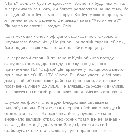
"Лють", оскільки був поліцейським. Звісно, як будь-яка жінка,
я переживала за нього, ми багато розмовляли на цю тему, бо
він єдиний, хто був зі мною поруч. Він був моєю опорою, але
я прийняла його рішення. Він завжди казав "Хто як не я?".
Він мріяв воювати", - згадує Юлія.
Коли молодий чоловік офіційно став частиною Окремого
штурмового батальйону Національної поліції України "Лють",
його родина вирішила relocate на Житомирщину.
На передовій старший лейтенант Купін обійняв посаду
заступника командира взводу в полку спеціального
призначення №1 "Сафарі" Департаменту поліції особливого
призначення "ОШБ НПУ "Лють". Він брав участь у бойових
діях у найнебезпечніших районах Донеччини, зустрічаючи
противника лицем до лиця. Не злякавшись жодних викликів,
він показував високий рівень виконання військових завдань.
Служба на фронті стала для Владислава справжнім
випробуванням. Під час свого першого бойового виїзду він
отримав контузію. Як розповіла його дружина, хоча це
викликало великий страх, серйозних травм він не зазнав -
кілька днів ротації допомогли йому відновити сили і
стабілізувати свій стан. Однак друге поранення, яке він