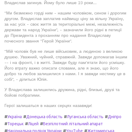
Владислав загинув. Йому було лише 23 роки...
"Ми безмежно горді ним - нашим чоловіком, сином і дорогим
другом. Владислав заплатив найвищу ціну за вільну Україну,
за нас усіх - своє життя за територіальні межі, незалежність
держави та народ України", - зазначили його рідні в петиції
до Президента з проханням про надання Владиславу
почесного звання "Герой України".
"Мій чоловік був не лише військовим, а людиною з великою
душею. Уважний, чуйний, справжній. Завжди допомагав іншим
-- і на фронті, і в житті. Завжди буду пам'ятати його усмішку.
Його втрату важко описати словами, але я знаю, що його
добро та любов залишилися з нами. І я завжди нестиму це в
собі", - ділиться Юлія.
У Владислава залишились дружина, рідні, близькі, друзі та
бойові побратими.
Герої залишаться в наших серцях назавжди!
#
#
#
#
Україна
Донецька область
Луганська область
Дніпро
#
#
#
Торецьк
Ліцей
Безпілотний літальний апарат
#
#
#
Національна поліція України
YouTube
Житомирська