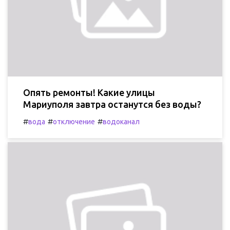
Опять ремонты! Какие улицы
Мариуполя завтра останутся без воды?
#
#
#
вода
отключение
водоканал