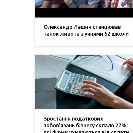
Олександр Лашин станцював
танок живота з учнями 52 школи
Зростання податкових
зобов'язань бізнесу склало 22%:
які фірми ухиляються від сплати