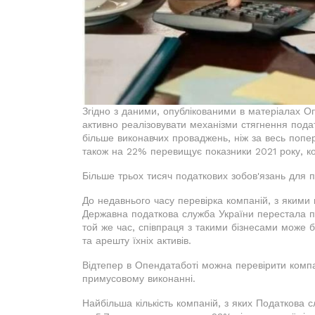
Згідно з даними, опублікованими в матеріалах 
активно реалізовувати механізми стягнення подат
більше виконавчих проваджень, ніж за весь попере
також на 22% перевищує показники 2021 року, к
Більше трьох тисяч податкових зобов'язань для 
До недавнього часу перевірка компаній, з якими 
Державна податкова служба України перестала пу
той же час, співпраця з такими бізнесами може б
та арешту їхніх активів.
Відтепер в Опендатаботі можна перевірити компан
примусовому виконанні.
Найбільша кількість компаній, з яких Податкова 