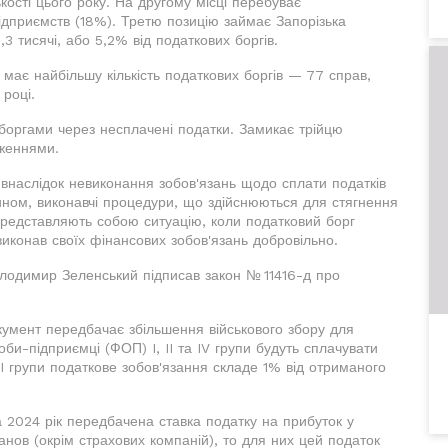
кості цього року. На другому місці перебуває
підприємств (18%). Третю позицію займає Запорізька
,3 тисячі, або 5,2% від податкових боргів.
 має найбільшу кількість податкових боргів — 77 справ,
 році.
 боргами через несплачені податки. Замикає трійцю
дженнями.
внаслідок невиконання зобов'язань щодо сплати податків
ином, виконавчі процедури, що здійснюються для стягнення
представляють собою ситуацію, коли податковий борг
иконав своїх фінансових зобов'язань добровільно.
лодимир Зеленський підписав закон № 11416-д про
окумент передбачає збільшення військового збору для
оби-підприємці (ФОП) I, II та IV групи будуть сплачувати
II групи податкове зобов'язання складе 1% від отриманого
на 2024 рік передбачена ставка податку на прибуток у
нов (окрім страхових компаній), то для них цей податок