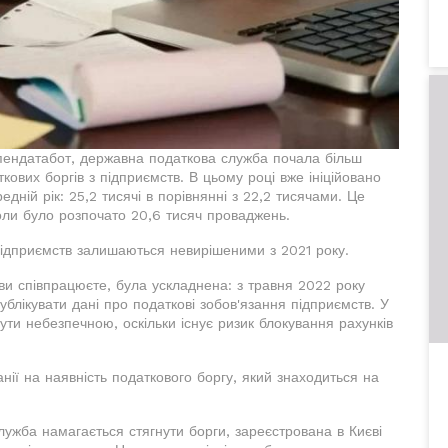
Опендатабот, державна податкова служба почала більш
кових боргів з підприємств. В цьому році вже ініційовано
дній рік: 25,2 тисячі в порівнянні з 22,2 тисячами. Це
оли було розпочато 20,6 тисяч проваджень.
підприємств залишаються невирішеними з 2021 року.
ви співпрацюєте, була ускладнена: з травня 2022 року
блікувати дані про податкові зобов'язання підприємств. У
ути небезпечною, оскільки існує ризик блокування рахунків
ії на наявність податкового боргу, який знаходиться на
служба намагається стягнути борги, зареєстрована в Києві