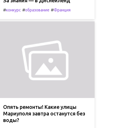
За знания — в Диснейленд
#
#
#
конкурс
образование
Франция
Опять ремонты! Какие улицы
Мариуполя завтра останутся без
воды?