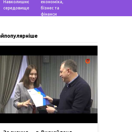
Навколишнє
економіка,
середовище
бізнес та
фінанси
айпопулярніше