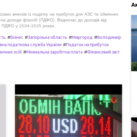
А
вих внесків із податку на прибуток для АЗС та обмінних
ку на доходи фізосіб (ПДФО). Водночас до доходів від
я ПДФО у 2024-2025 роках.
#
#
#
#
сть
Бізнес
Запорізька область
Миргород
Володимир
#
на податкова служба України
Податок на прибуток
#
#
зичних осіб
Мінімальна заробітна плата
Фінансовий звіт