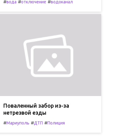
#
#
#
вода
отключение
водоканал
Поваленный забор из-за
нетрезвой езды
#
#
#
Мариуполь
ДТП
Полиция