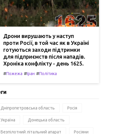
Дрони вирушають у наступ
проти Росії, в той час як в Україні
готуються заходи підтримки
для підприємств після нападів.
Хроніка конфлікту - день 1625.
#
#
#
Пожежа
Іран
Політика
еги
Дніпропетровська область
Росія
Україна
Донецька область
Безпілотний літальний апарат
Росіяни