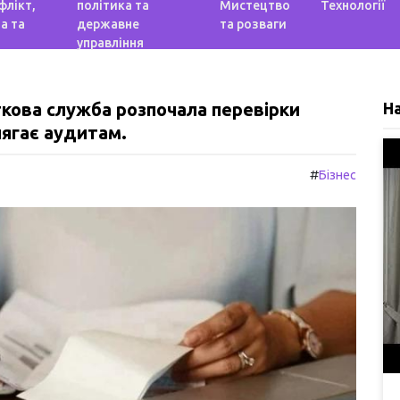
флікт,
політика та
Мистецтво
Технології
а та
державне
та розваги
управління
ткова служба розпочала перевірки
Н
длягає аудитам.
#
Бізнес