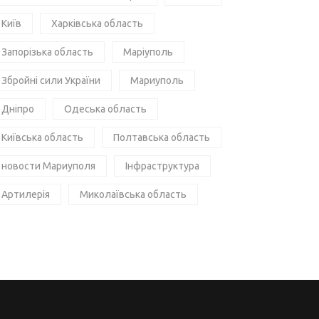
Київ
Харківська область
Запорізька область
Маріуполь
Збройні сили України
Мариуполь
Дніпро
Одеська область
Київська область
Полтавська область
новости Мариуполя
Інфраструктура
Артилерія
Миколаївська область