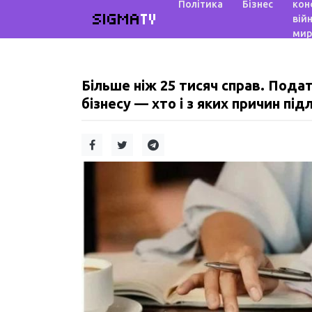
Політика
Бізнес
кон
SIGMA
TV
війн
мир
Більше ніж 25 тисяч справ. Пода
бізнесу — хто і з яких причин пі