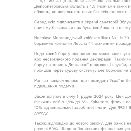
— 5,7 тисяч, що становить 23% від загальної кіль
Дніпропетровська область з 4,5 тисячами таких 
область, де чисельність таких бізнесів становить 1
Серед усіх підприємств в Україні санаторій Збруч
причому більшість з них була ініційована в цьому
Наслідує Миргородський хлібокомбінат № 1 із 70
боржників компанія Лерс із 44 активними прова
Податковий борг у підприємства може виникнути 
або несвоєчасного подання декларацій. Таким ч
боргу на користь Державної податкової служби, 
пройшов через судову систему, але боржник не в
Раніше повідомлялося, що президент України Во
підвищення податків.
Закон вступає в силу 1 грудня 2024 року. Цей д
фізичних осіб з 1,5% до 5%. Крім того, фізичні ос
10% від мінімальної заробітної плати. Для ФОП I
доходу.
Також, відповідно до нового закону, для банків 
розмірі 50%. Щодо небанківських фінансових уста