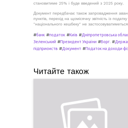
становитиме 25% і буде введений з 2025 року.
Документ передбачає також запровадження авансо
пунктів, перехід на щомісячну звітність із подат
"національного кешбеку" не застосовуватиметьс
#
#
#
#
банк
податок
Київ
Дніпропетровська обла
#
#
#
Зеленський
Президент України
Борг.
Держав
#
#
підприємств
Документ
Податок на доходи фі
Читайте також