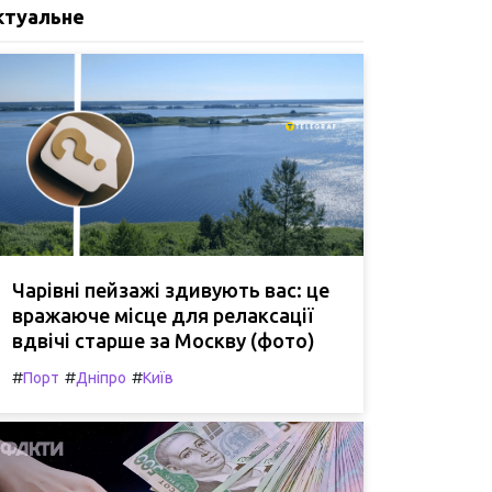
ктуальне
Чарівні пейзажі здивують вас: це
вражаюче місце для релаксації
вдвічі старше за Москву (фото)
#
#
#
Порт
Дніпро
Київ