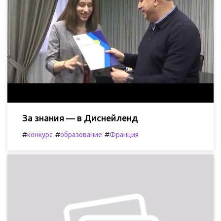
За знания — в Диснейленд
#
#
#
конкурс
образование
Франция