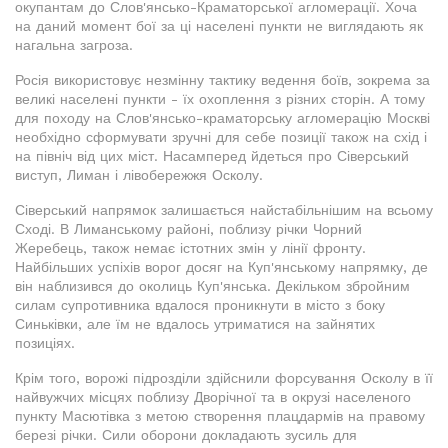
окупантам до Слов'янсько-Краматорської агломерації. Хоча
на даний момент бої за ці населені пункти не виглядають як
нагальна загроза.
Росія використовує незмінну тактику ведення боїв, зокрема за
великі населені пункти - їх охоплення з різних сторін. А тому
для походу на Слов'янсько-краматорську агломерацію Москві
необхідно сформувати зручні для себе позиції також на схід і
на північ від цих міст. Насамперед йдеться про Сіверський
виступ, Лиман і лівобережжя Осколу.
Сіверський напрямок залишається найстабільнішим на всьому
Сході. В Лиманському районі, поблизу річки Чорний
Жеребець, також немає істотних змін у лінії фронту.
Найбільших успіхів ворог досяг на Куп'янському напрямку, де
він наблизився до околиць Куп'янська. Декільком збройним
силам супротивника вдалося проникнути в місто з боку
Синьківки, але їм не вдалось утриматися на зайнятих
позиціях.
Крім того, ворожі підрозділи здійснили форсування Осколу в її
найвужчих місцях поблизу Дворічної та в окрузі населеного
пункту Масютівка з метою створення плацдармів на правому
березі річки. Сили оборони докладають зусиль для