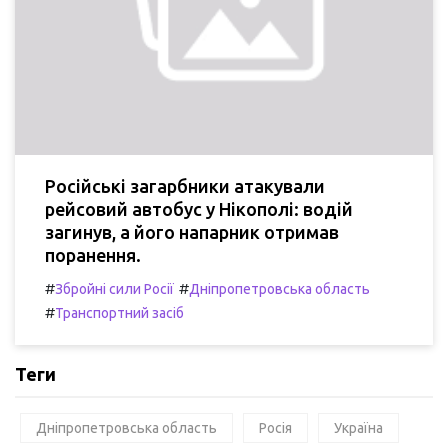
Російські загарбники атакували
рейсовий автобус у Нікополі: водій
загинув, а його напарник отримав
поранення.
#
#
Збройні сили Росії
Дніпропетровська область
#
Транспортний засіб
Теги
Дніпропетровська область
Росія
Україна