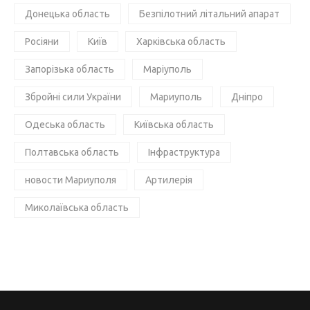
Донецька область
Безпілотний літальний апарат
Росіяни
Київ
Харківська область
Запорізька область
Маріуполь
Збройні сили України
Мариуполь
Дніпро
Одеська область
Київська область
Полтавська область
Інфраструктура
новости Мариуполя
Артилерія
Миколаївська область