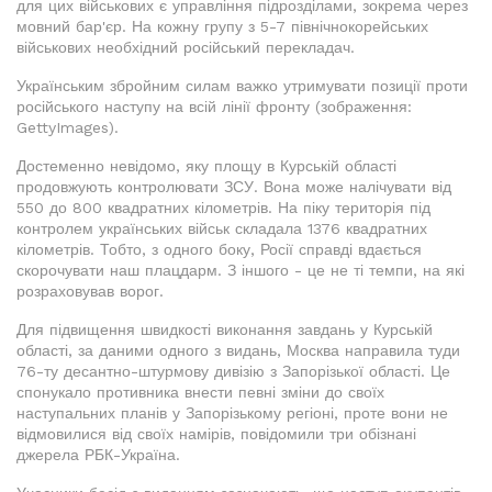
для цих військових є управління підрозділами, зокрема через
мовний бар'єр. На кожну групу з 5-7 північнокорейських
військових необхідний російський перекладач.
Українським збройним силам важко утримувати позиції проти
російського наступу на всій лінії фронту (зображення:
GettyImages).
Достеменно невідомо, яку площу в Курській області
продовжують контролювати ЗСУ. Вона може налічувати від
550 до 800 квадратних кілометрів. На піку територія під
контролем українських військ складала 1376 квадратних
кілометрів. Тобто, з одного боку, Росії справді вдається
скорочувати наш плацдарм. З іншого - це не ті темпи, на які
розраховував ворог.
Для підвищення швидкості виконання завдань у Курській
області, за даними одного з видань, Москва направила туди
76-ту десантно-штурмову дивізію з Запорізької області. Це
спонукало противника внести певні зміни до своїх
наступальних планів у Запорізькому регіоні, проте вони не
відмовилися від своїх намірів, повідомили три обізнані
джерела РБК-Україна.