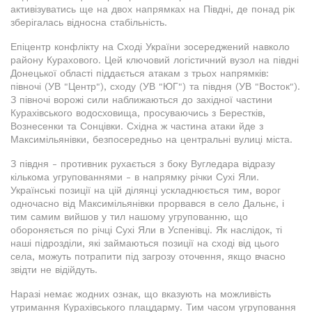
активізуватись ще на двох напрямках на Півдні, де понад рік
зберігалась відносна стабільність.
Епіцентр конфлікту на Сході України зосереджений навколо
району Курахового. Цей ключовий логістичний вузол на півдні
Донецької області піддається атакам з трьох напрямків:
півночі (УВ "Центр"), сходу (УВ "ЮГ") та півдня (УВ "Восток").
З півночі ворожі сили наближаються до західної частини
Курахівського водосховища, просуваючись з Берестків,
Вознесенки та Сонцівки. Східна ж частина атаки йде з
Максимільянівки, безпосередньо на центральні вулиці міста.
З півдня - противник рухається з боку Вугледара відразу
кількома угрупованнями - в напрямку річки Сухі Яли.
Українські позиції на цій ділянці ускладнюється тим, ворог
одночасно від Максимільянівки прорвався в село Дальнє, і
тим самим вийшов у тил нашому угрупованню, що
обороняється по річці Сухі Яли в Успенівці. Як наслідок, ті
наші підрозділи, які займаються позиції на сході від цього
села, можуть потрапити під загрозу оточення, якщо вчасно
звідти не відійдуть.
Наразі немає жодних ознак, що вказують на можливість
утримання Курахівського плацдарму. Тим часом угруповання