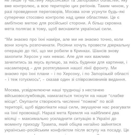
вже контролює, а всю територію цих регіонів. Таким чином, у
разі проведення переговорів, Москва хоче усунути будь-які
суперечки стосовно контролю над цими областями. Це є
амбітною метою для російської сторони. А більш скромна
мета полягає в тому, щоб виснажити українські сили.
"Ми знаємо про їхні наміри, але ми не знаємо точно, коли
вони хочуть розпочинати. Росіяни хочуть провести дзеркальну
операцію до тієї, що ми робили в Кринках. Шансів знову
захопити Херсон у них немає. Але для них важливо
зачепитись за якусь вулицю, за якісь будинки для картинки, і
насамперед - для розтягування нашої лінії фронту. Ми
знаємо про їхні плани - і по Херсону, і по Запорізькій області
- і теж готуємось", - сказав один зі співрозмовників видання.
Москва, усвідомлюючи наші труднощі з нестачею
військовослужбовців, намагається тиснути на наше "слабке
місце". Окупанти створюють численні "пожежі" по всій
території, щоб відволікати наші сили, змушуючи нас реагувати
на їхні провокації. Наразі мета Кремля на найближчі два
місяці – максимально ускладнити ситуацію в Україні до
моменту приходу Трампа, який обіцяв негайно зайнятися
українсько-російським конфліктом після вступу на посаду. Це