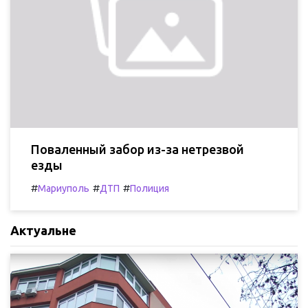
Поваленный забор из-за нетрезвой
езды
#
#
#
Мариуполь
ДТП
Полиция
Актуальне