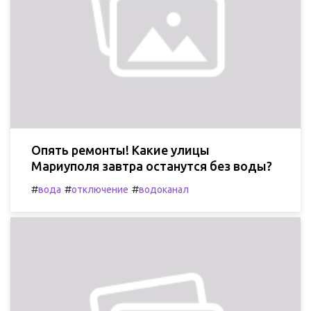
Опять ремонты! Какие улицы
Мариуполя завтра останутся без воды?
#
#
#
вода
отключение
водоканал