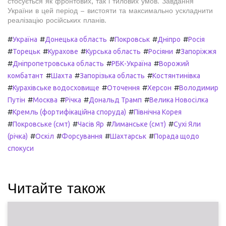
стосується як фронтових, так і тилових умов. Завдання
України в цей період – вистояти та максимально ускладнити
реалізацію російських планів.
#
#
#
#
#
Україна
Донецька область
Покровськ
Дніпро
Росія
#
#
#
#
#
Торецьк
Курахове
Курська область
Росіяни
Запоріжжя
#
#
#
Дніпропетровська область
РБК-Україна
Ворожий
#
#
#
комбатант
Шахта
Запорізька область
Костянтинівка
#
#
#
#
Курахівське водосховище
Оточення
Херсон
Володимир
#
#
#
#
Путін
Москва
Річка
Дональд Трамп
Велика Новосілка
#
#
Кремль (фортифікаційна споруда)
Північна Корея
#
#
#
#
Покровське (смт)
Часів Яр
Лиманське (смт)
Сухі Яли
#
#
#
#
(річка)
Оскіл
Форсування
Шахтарськ
Порада щодо
спокуси
Читайте також