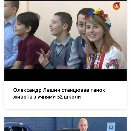
Олександр Лашин станцював танок
живота з учнями 52 школи