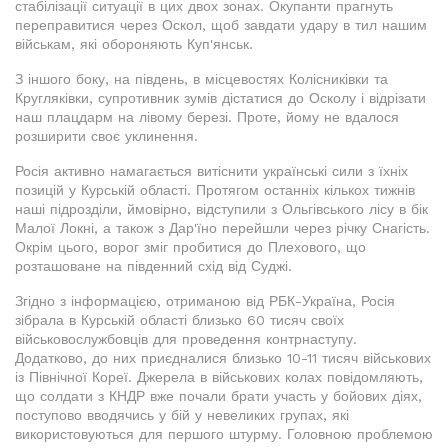
стабілізації ситуації в цих двох зонах. Окупанти прагнуть
переправитися через Оскол, щоб завдати удару в тил нашим
військам, які обороняють Куп'янськ.
З іншого боку, на південь, в місцевостях Колісниківки та
Кругляківки, супротивник зумів дістатися до Осколу і відрізати
наш плацдарм на лівому березі. Проте, йому не вдалося
розширити своє уклинення.
Росія активно намагається витіснити українські сили з їхніх
позицій у Курській області. Протягом останніх кількох тижнів
наші підрозділи, ймовірно, відступили з Ольгівського лісу в бік
Малої Локні, а також з Дар'їно перейшли через річку Снагість.
Окрім цього, ворог зміг пробитися до Плехового, що
розташоване на південний схід від Суджі.
Згідно з інформацією, отриманою від РБК-Україна, Росія
зібрала в Курській області близько 60 тисяч своїх
військовослужбовців для проведення контрнаступу.
Додатково, до них приєдналися близько 10-11 тисяч військових
із Північної Кореї. Джерела в військових колах повідомляють,
що солдати з КНДР вже почали брати участь у бойових діях,
поступово вводячись у бій у невеликих групах, які
використовуються для першого штурму. Головною проблемою