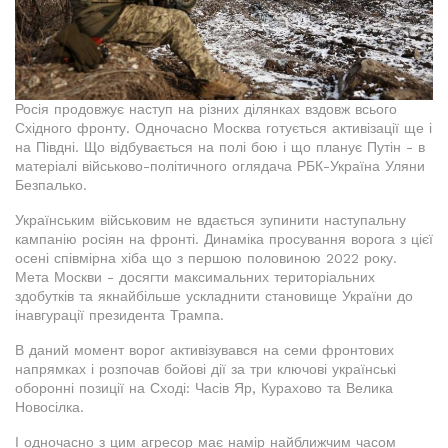
Росія продовжує наступ на різних ділянках вздовж всього
Східного фронту. Одночасно Москва готується активізації ще і
на Півдні. Що відбувається на полі бою і що планує Путін - в
матеріалі військово-політичного оглядача РБК-Україна Уляни
Безпалько.
Українським військовим не вдається зупинити наступальну
кампанію росіян на фронті. Динаміка просування ворога з цієї
осені співмірна хіба що з першою половиною 2022 року.
Мета Москви - досягти максимальних територіальних
здобутків та якнайбільше ускладнити становище України до
інавгурації президента Трампа.
В даний момент ворог активізувався на семи фронтових
напрямках і розпочав бойові дії за три ключові українські
оборонні позиції на Сході: Часів Яр, Курахово та Велика
Новосілка.
І одночасно з цим агресор має намір найближчим часом