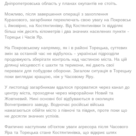
Дніпропетровська область у планах окупантів не стоїть.
Можливо, після завершення операції з захоплення
Курахового, загарбники переключать свою увагу на Покровськ
і, ймовірно, на Костянтинівку. Від Костянтинівки їх відділяє
більш ніж десять кілометрів і два значних населених пункти -
Торецьк і Часів Яр.
На Покровському напрямку, як і в районі Торецька, суттєвих
змін за останній час не відбулось - українські підрозділи
продовжують зберігати контроль над частиною міста. На цій
ділянці місцевості є шахти та терикони, які дають свої
переваги для побудови оборони. Загалом ситуація в Торецьку
поки виглядає кращою, ніж у Часовому Яру.
У листопаді загарбникам вдалося прорватися через канал до
центру міста, проходячи через мікрорайони Новий та
Жовтневий. Нині основні бої відбуваються в околицях
Вогнетривкого заводу. Водночас російські війська
намагаються обійти місто з півночі та півдня, проте поки що
не досягли значних успіхів.
Фактично наступним об'єктом уваги агресора після Часового
Яра та Торецька стане Костянтинівка, що відкриє шлях