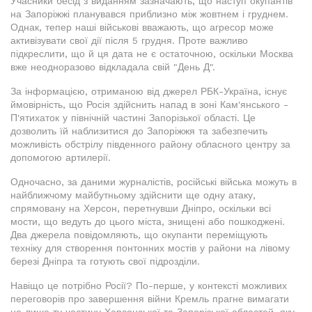
Учасники бесід з виданням зазначають, що наступ окупантів
на Запоріжжі планувався приблизно між жовтнем і груднем.
Однак, тепер наші військові вважають, що агресор може
активізувати свої дії після 5 грудня. Проте важливо
підкреслити, що й ця дата не є остаточною, оскільки Москва
вже неодноразово відкладала свій "День Д".
За інформацією, отриманою від джерел РБК-Україна, існує
ймовірність, що Росія здійснить напад в зоні Кам'янського -
П'ятихаток у північній частині Запорізької області. Це
дозволить їй наблизитися до Запоріжжя та забезпечить
можливість обстрілу південного району обласного центру за
допомогою артилерії.
Одночасно, за даними журналістів, російські війська можуть в
найближчому майбутньому здійснити ще одну атаку,
спрямовану на Херсон, перетнувши Дніпро, оскільки всі
мости, що ведуть до цього міста, знищені або пошкоджені.
Два джерела повідомляють, що окупанти переміщують
техніку для створення понтонних мостів у райони на лівому
березі Дніпра та готують свої підрозділи.
Навіщо це потрібно Росії? По-перше, у контексті можливих
переговорів про завершення війни Кремль прагне вимагати
не лише ту частину Херсонської та Запорізької областей, яку