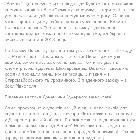
"Восток", що просувається з півдня до Курахового, розпочало
наступальні дії на Времіївському напрямку — території, з якої
українські сили здійснювали наступ минулого року. Основна
мета ворога в цьому районі полягає у захопленні Великої
Новосілки шляхом її оточення, а також у відновленні
контролю над кількома населеними пунктами, які Україна
змогла звільнити в 2023 році.
На Велику Новосілку росіяни тиснуть з кількох боків. Зі сходу
- з Роздольного, Шахтарська і Золотої Ниви, там їм уже
вдалось зачепитись за околиці міста. Фактично десять
кілометрів, які відділяли Шахтарське від Великої Новосілки,
росіяни пройшли менш ніж за місяць. З півдня - зі
Старомайорського та Урожайного. З південного заходу - з
боку Рівнополя.
Південна частина Донеччини (джерело: DeepState)
Саме просування окупантів на цій ділянці дало привід для
оцінок на кшталт того, що агресор нібито може піти в наступ
у Дніпропетровській області. Її адмінмежі справді починаються
в лічених кілометрах від Великої Новосілки (що входить до
Донецької області і розташована поряд з Запорізькою). Однак
зараз, за інформацією кількох джерел видання,