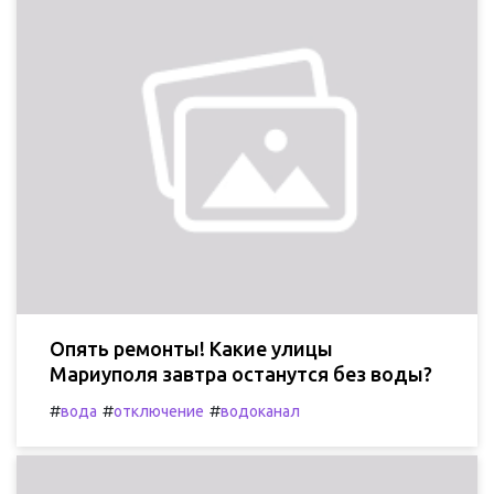
Опять ремонты! Какие улицы
Мариуполя завтра останутся без воды?
#
#
#
вода
отключение
водоканал