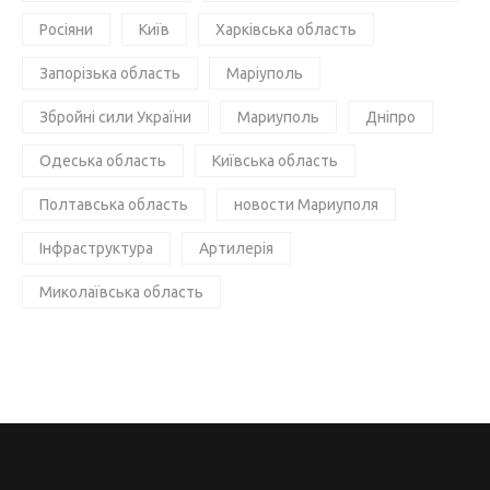
Росіяни
Київ
Харківська область
Запорізька область
Маріуполь
Збройні сили України
Мариуполь
Дніпро
Одеська область
Київська область
Полтавська область
новости Мариуполя
Інфраструктура
Артилерія
Миколаївська область