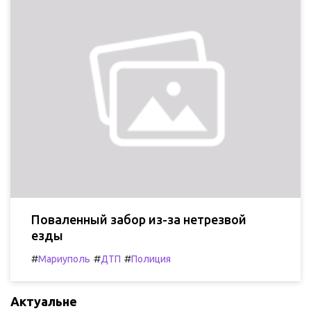
Поваленный забор из-за нетрезвой
езды
#
#
#
Мариуполь
ДТП
Полиция
Актуальне