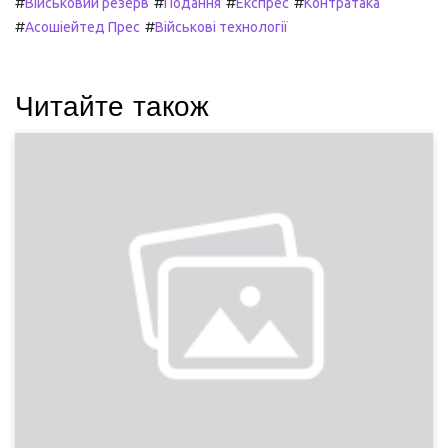
#
#
#
#
Військовий резерв
Подання
Експрес
Контратака
#
#
Асошіейтед Прес
Військові технології
Читайте також