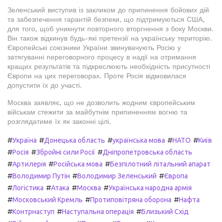
Зеленський виступив із закликом до припинення бойових дій
та забезпечення гарантій безпеки, що підтримуються США,
для того, щоб уникнути повторного вторгнення з боку Москви.
Він також відкинув будь-які претензії на українську територію.
Європейські союзники України звинувачують Росію у
затягуванні переговорного процесу в надії на отримання
кращих результатів та підкреслюють необхідність присутності
Європи на цих переговорах. Проте Росія відмовилася
допустити їх до участі.
Москва заявляє, що не дозволить жодним європейським
військам стежити за майбутнім припиненням вогню та
розглядатиме їх як законні цілі.
#
#
#
#
#
Україна
Донецька область
українська мова
НАТО
Київ
#
#
#
Росія
Збройні сили Росії
Дніпропетровська область
#
#
#
Артилерія
Російська мова
Безпілотний літальний апарат
#
#
#
Володимир Путін
Володимир Зеленський
Європа
#
#
#
#
Логістика
Атака
Москва
Українська народна армія
#
#
#
Московський Кремль
Протиповітряна оборона
Нафта
#
#
#
Контрнаступ
Наступальна операція
Близький Схід