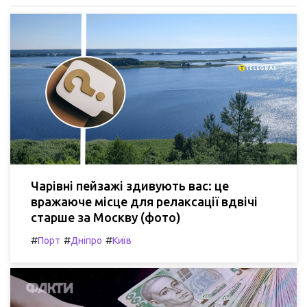
Чарівні пейзажі здивують вас: це
вражаюче місце для релаксації вдвічі
старше за Москву (фото)
#
#
#
Порт
Дніпро
Київ