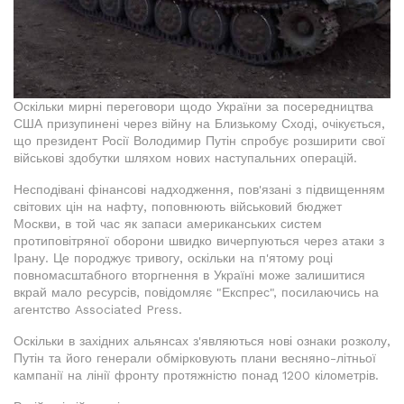
Оскільки мирні переговори щодо України за посередництва
США призупинені через війну на Близькому Сході, очікується,
що президент Росії Володимир Путін спробує розширити свої
військові здобутки шляхом нових наступальних операцій.
Несподівані фінансові надходження, пов'язані з підвищенням
світових цін на нафту, поповнюють військовий бюджет
Москви, в той час як запаси американських систем
протиповітряної оборони швидко вичерпуються через атаки з
Ірану. Це породжує тривогу, оскільки на п'ятому році
повномасштабного вторгнення в Україні може залишитися
вкрай мало ресурсів, повідомляє "Експрес", посилаючись на
агентство Associated Press.
Оскільки в західних альянсах з'являються нові ознаки розколу,
Путін та його генерали обмірковують плани весняно-літньої
кампанії на лінії фронту протяжністю понад 1200 кілометрів.