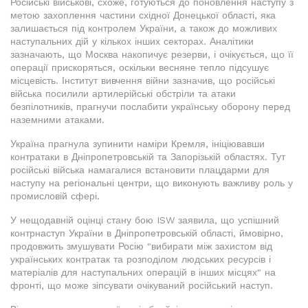
Російські військові, схоже, готуються до поновлення наступу з
метою захоплення частини східної Донецької області, яка
залишається під контролем України, а також до можливих
наступальних дій у кількох інших секторах. Аналітики
зазначають, що Москва накопичує резерви, і очікується, що її
операції прискоряться, оскільки весняне тепло підсушує
місцевість. Інститут вивчення війни зазначив, що російські
війська посилили артилерійські обстріли та атаки
безпілотників, прагнучи послабити українську оборону перед
наземними атаками.
Україна прагнула зупинити наміри Кремля, ініціювавши
контратаки в Дніпропетровській та Запорізькій областях. Тут
російські війська намагалися встановити плацдарми для
наступу на регіональні центри, що виконують важливу роль у
промисловій сфері.
У нещодавній оцінці стану бою ISW заявила, що успішний
контрнаступ України в Дніпропетровській області, ймовірно,
продовжить змушувати Росію "вибирати між захистом від
українських контратак та розподілом людських ресурсів і
матеріалів для наступальних операцій в інших місцях" на
фронті, що може зіпсувати очікуваний російський наступ.