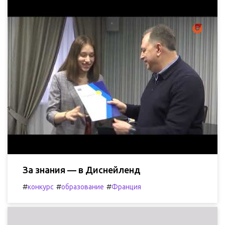
За знания — в Диснейленд
#
#
#
конкурс
образование
Франция