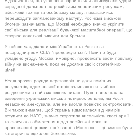
Відзначається, що українські збройні сили активізували удари
середньої дальності по російським логістичним ресурсам,
військовій техніці та особовому складу, намагаючись
перешкодити запланованому наступу. Російські військові
блогери зазначають, що Москві необхідно значно укріпити
свої війська для реалізації будь-якої масштабної операції, що
створює додаткові виклики для Кремля.
У той же час, діалоги між Україною та Росією за
посередництвом США "продовжуються". Поки не буде
укладено угоду, Москва, ймовірно, продовжить вести повільну
війну на виснаження, поки не досягне своїх стратегічних
цілей.
Неодноразові раунди переговорів не дали помітних
результатів, адже позиції сторін залишаються глибоко
розділеними з найважливіших питань. Путін наполягає на
виведенні українських військ з чотирьох регіонів, які Росія
незаконно анексувала, але не змогла повністю контролювати.
Він також вимагає, щоб Україна відмовилася від намірів
вступити до НАТО, значно скоротила чисельність своєї армії
та скасувала обмеження щодо російської мови та
православної церкви, пов'язаної з Москвою — ці вимоги були
категорично відхилені Зеленським.