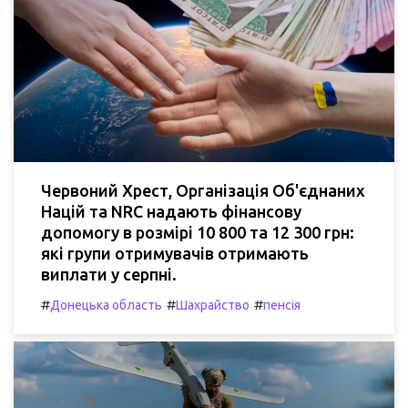
Червоний Хрест, Організація Об'єднаних
Націй та NRC надають фінансову
допомогу в розмірі 10 800 та 12 300 грн:
які групи отримувачів отримають
виплати у серпні.
#
#
#
Донецька область
Шахрайство
пенсія