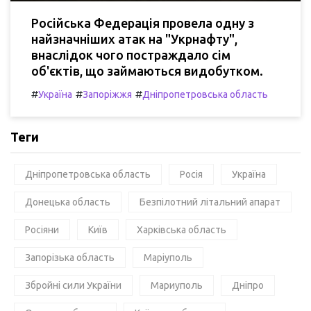
Російська Федерація провела одну з
найзначніших атак на "Укрнафту",
внаслідок чого постраждало сім
об'єктів, що займаються видобутком.
#
#
#
Україна
Запоріжжя
Дніпропетровська область
Теги
Дніпропетровська область
Росія
Україна
Донецька область
Безпілотний літальний апарат
Росіяни
Київ
Харківська область
Запорізька область
Маріуполь
Збройні сили України
Мариуполь
Дніпро