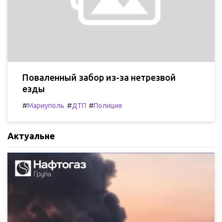
Поваленный забор из-за нетрезвой
езды
#
#
#
Мариуполь
ДТП
Полиция
Актуальне