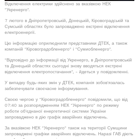
Відключення електрики здійснено за вказівкою НЕК
"Укренерго".
7 лютого в Дніпропетровській, Донецькій, Кіровоградській та
Сумській областях було запроваджено екстрені відключення
електроенергії.
Цю інформацію оприлюднили представники ДТЕК, а також
компаній "Кіровоградобленерго" і "Сумиобленерго".
"Відповідно до інформації від Укренерго, в Дніпропетровській
та Донецькій областях сьогодні знову вводяться екстрені
відключення електропостачання", - йдеться у повідомленні.
У випадку будь-яких змін у ДТЕК, компанія зобов'язалась
забезпечувати своєчасне інформування.
Своєю чергою у "Кіровоградобленерго" повідомили, що від
07:40 за розпорядженням НЕК "Укренерго" по режиму
роботи об'єднаної енергетичної системи України
запроваджено в дію графік аварійних відключень.
За вказівкою НЕК "Укренерго" також на території Сумщини
запроваджені графіки аварійних відключень. Наразі ГАВ діють