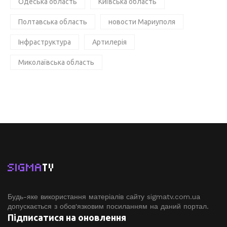
Одеська область
Київська область
Полтавська область
новости Мариуполя
Інфраструктура
Артилерія
Миколаївська область
SIGMA
TV
Будь-яке використання матеріалів сайту sigmatv.com.ua
допускається з обов'язковим посиланням на даний портал.
Підписатися на оновлення