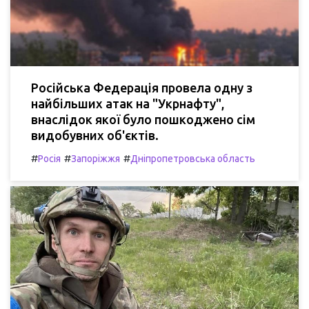
Російська Федерація провела одну з
найбільших атак на "Укрнафту",
внаслідок якої було пошкоджено сім
видобувних об'єктів.
#
#
#
Росія
Запоріжжя
Дніпропетровська область