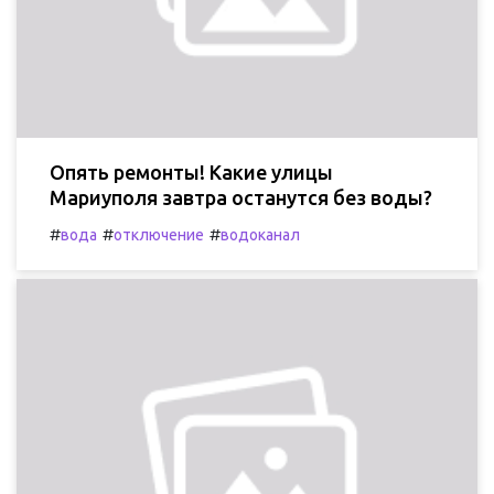
Опять ремонты! Какие улицы
Мариуполя завтра останутся без воды?
#
#
#
вода
отключение
водоканал