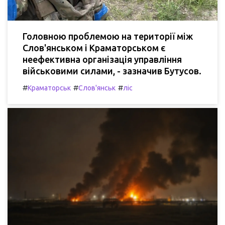
Головною проблемою на території між
Слов'янськом і Краматорськом є
неефективна організація управління
військовими силами, - зазначив Бутусов.
#
#
#
Краматорськ
Слов'янськ
ліс