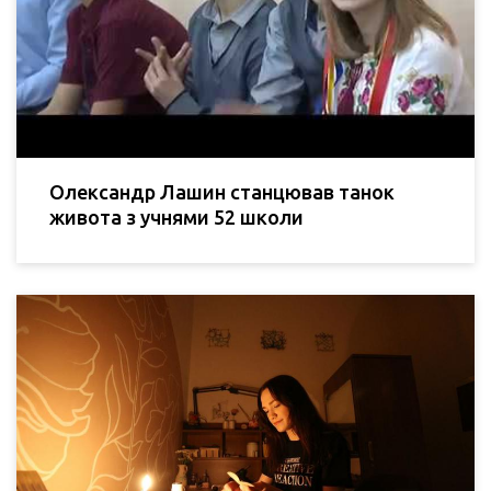
Олександр Лашин станцював танок
живота з учнями 52 школи