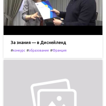
За знания — в Диснейленд
#
#
#
конкурс
образование
Франция