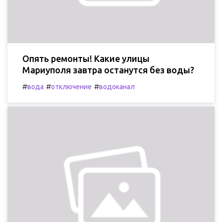
Опять ремонты! Какие улицы
Мариуполя завтра останутся без воды?
#
#
#
вода
отключение
водоканал