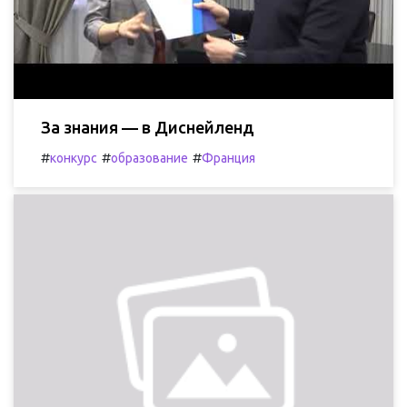
За знания — в Диснейленд
#
#
#
конкурс
образование
Франция