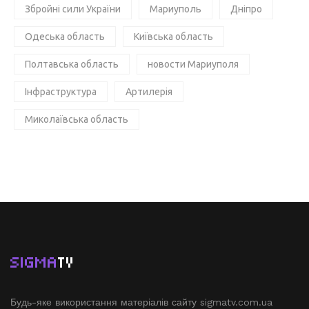
Збройні сили України
Мариуполь
Дніпро
Одеська область
Київська область
Полтавська область
новости Мариуполя
Інфраструктура
Артилерія
Миколаївська область
SIGMA
TV
Будь-яке використання матеріалів сайту sigmatv.com.ua