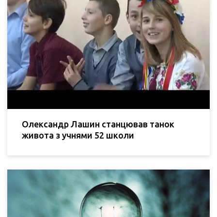
Олександр Лашин станцював танок
живота з учнями 52 школи