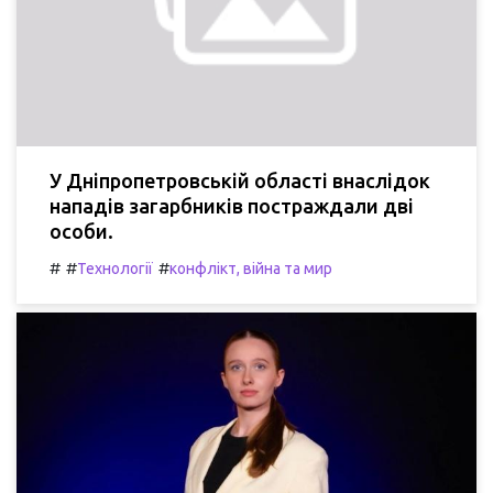
У Дніпропетровській області внаслідок
нападів загарбників постраждали дві
особи.
#
#
#
Технології
конфлікт, війна та мир