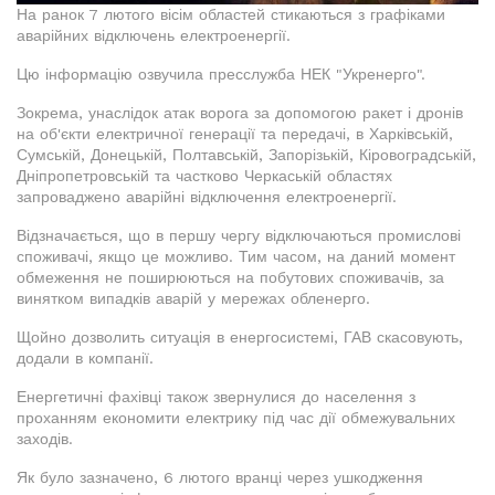
На ранок 7 лютого вісім областей стикаються з графіками
аварійних відключень електроенергії.
Цю інформацію озвучила пресслужба НЕК "Укренерго".
Зокрема, унаслідок атак ворога за допомогою ракет і дронів
на об'єкти електричної генерації та передачі, в Харківській,
Сумській, Донецькій, Полтавській, Запорізькій, Кіровоградській,
Дніпропетровській та частково Черкаській областях
запроваджено аварійні відключення електроенергії.
Відзначається, що в першу чергу відключаються промислові
споживачі, якщо це можливо. Тим часом, на даний момент
обмеження не поширюються на побутових споживачів, за
винятком випадків аварій у мережах обленерго.
Щойно дозволить ситуація в енергосистемі, ГАВ скасовують,
додали в компанії.
Енергетичні фахівці також звернулися до населення з
проханням економити електрику під час дії обмежувальних
заходів.
Як було зазначено, 6 лютого вранці через ушкодження