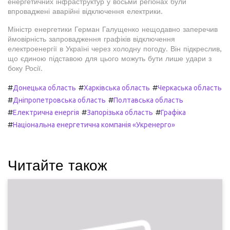
енергетичних інфраструктур у восьми регіонах були
впроваджені аварійні відключення електрики.
Міністр енергетики Герман Галущенко нещодавно заперечив
ймовірність запровадження графіків відключення
електроенергії в Україні через холодну погоду. Він підкреслив,
що єдиною підставою для цього можуть бути лише удари з
боку Росії.
#
#
#
Донецька область
Харківська область
Черкаська область
#
#
Дніпропетровська область
Полтавська область
#
#
#
Електрична енергія
Запорізька область
Графіка
#
Національна енергетична компанія «Укренерго»
Читайте також