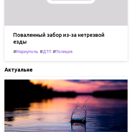
Поваленный забор из-за нетрезвой
езды
#
#
#
Мариуполь
ДТП
Полиция
Актуальне