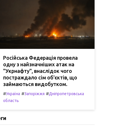
Російська Федерація провела
одну з найзначніших атак на
"Укрнафту", внаслідок чого
постраждало сім об'єктів, що
займаються видобутком.
#
#
#
Україна
Запоріжжя
Дніпропетровська
область
еги