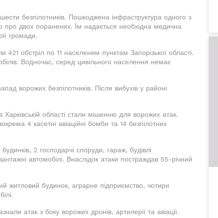
 шести безпілотників. Пошкоджена інфраструктура одного з
о про двох поранених. Їм надається необхідна медична
ії громади.
и 421 обстріл по 11 населеним пунктам Запорізької області.
білів. Водночас, серед цивільного населення немає
напад ворожих безпілотників. Після вибухів у районі
в Харківській області стали мішенню для ворожих атак.
зокрема 4 касетні авіаційні бомби та 14 безпілотних
удинків, 2 господарчі споруди, гараж, будівлі
 вантажні автомобілі. Внаслідок атаки постраждав 55-річний
ий житловий будинок, аграрне підприємство, чотири
ілі.
нали атак з боку ворожих дронів, артилерії та авіації.