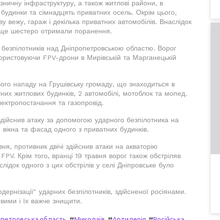
лізничну інфраструктуру, а також житлові райони, в
 будинки та сімнадцять приватних осель. Окрім цього,
у вежу, гараж і декілька приватних автомобілів. Внаслідок
 ще шестеро отримали поранення.
 безпілотників над Дніпропетровською областю. Ворог
ористовуючи FPV-дрони в Мирівській та Марганецькій
ого нападу на Грушівську громаду, що знаходиться в
них житлових будинків, 2 автомобілі, мотоблок та мопед.
лектропостачання та газопровід.
здійснив атаку за допомогою ударного безпілотника на
 вікна та фасад одного з приватних будинків.
вня, противник двічі здійснив атаки на акваторію
FPV. Крім того, вранці 19 травня ворог також обстріляв
лідок одного з цих обстрілів у селі Дніпровське було
ернізації" ударних безпілотників, здійсненої росіянами.
ивими і їх важче знищити.
#
#
#
опетровська область
Миколаїв
Артилерія
Російська