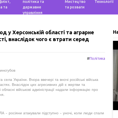
флікт,
політика та
Мистецтво
Технології
а та
державне
та розваги
управління
од у Херсонській області та аграрне
Н
ті, внаслідок чого є втрати серед
#
Політика
Синєгубов
а села України. Вчора ввечері та вночі російські війська
ластях. Внаслідок цих агресивних дій є жертви та
 обласні військові адміністрації надали інформацію про
ня.
ЛА - росіяни атакували підступно - уночі, коли люди спали