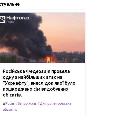
ктуальне
Російська Федерація провела
одну з найбільших атак на
"Укрнафту", внаслідок якої було
пошкоджено сім видобувних
об'єктів.
#
#
#
Росія
Запоріжжя
Дніпропетровська
область