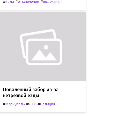
#
#
#
вода
отключение
водоканал
Поваленный забор из-за
нетрезвой езды
#
#
#
Мариуполь
ДТП
Полиция