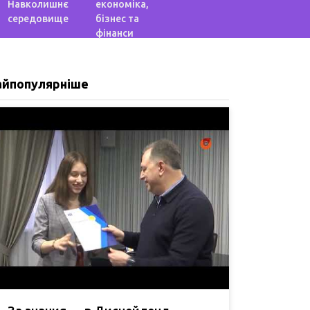
Навколишнє
економіка,
середовище
бізнес та
фінанси
айпопулярніше