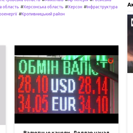
А
#
#
#
а область
Херсонська область
Херсон
Інфраструктура
#
оенергії
Кропивницький район
Валютные качели. Доллар начал