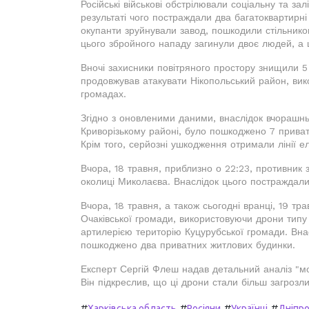
Російські військові обстрілювали соціальну та за
результаті чого постраждали два багатоквартирні
окупанти зруйнували завод, пошкодили стільников
цього збройного нападу загинули двоє людей, а
Вночі захисники повітряного простору знищили 5
продовжував атакувати Нікопольський район, вик
громадах.
Згідно з оновленими даними, внаслідок вчорашнь
Криворізькому районі, було пошкоджено 7 приват
Крім того, серйозні ушкодження отримали лінії е
Вчора, 18 травня, приблизно о 22:23, противник 
околиці Миколаєва. Внаслідок цього постраждали
Вчора, 18 травня, а також сьогодні вранці, 19 тра
Очаківської громади, використовуючи дрони типу 
артилерією територію Куцурубської громади. Внас
пошкоджено два приватних житлових будинки.
Експерт Сергій Флеш надав детальний аналіз "мод
Він підкреслив, що ці дрони стали більш загрозл
#
#
#
#
Харківська область
Росіяни
Українці
Дніпр