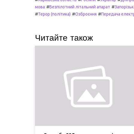
#
#
мова
Безпілотний літальний апарат
Запорізьк
#
#
#
Терор (політика)
Озброєння
Передача електр
Читайте також