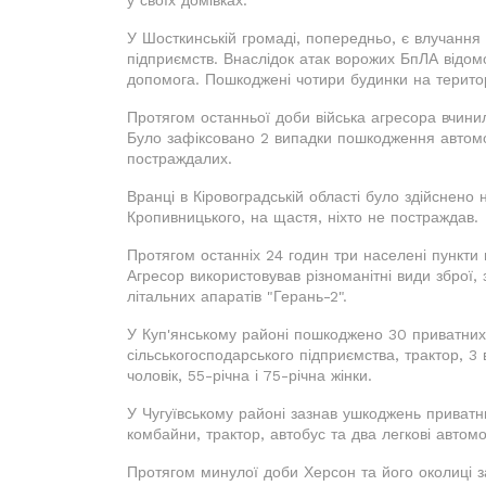
у своїх домівках.
У Шосткинській громаді, попередньо, є влучання
підприємств. Внаслідок атак ворожих БпЛА відом
допомога. Пошкоджені чотири будинки на територ
Протягом останньої доби війська агресора вчинил
Було зафіксовано 2 випадки пошкодження автомо
постраждалих.
Вранці в Кіровоградській області було здійснено 
Кропивницького, на щастя, ніхто не постраждав.
Протягом останніх 24 годин три населені пункти 
Агресор використовував різноманітні види зброї, 
літальних апаратів "Герань-2".
У Куп'янському районі пошкоджено 30 приватних б
сільськогосподарського підприємства, трактор, 3
чоловік, 55-річна і 75-річна жінки.
У Чугуївському районі зазнав ушкоджень приватн
комбайни, трактор, автобус та два легкові автомоб
Протягом минулої доби Херсон та його околиці заз