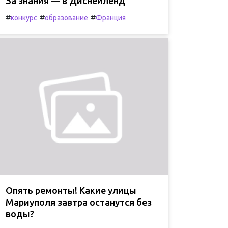
За знания — в Диснейленд
#
#
#
конкурс
образование
Франция
Опять ремонты! Какие улицы
Мариуполя завтра останутся без
воды?