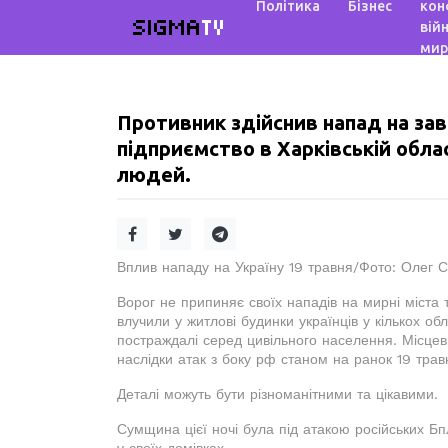
Політика
Бізнес
кон
SIGMA
TV
війн
мир
Противник здійснив напад на зав
підприємство в Харківській облас
людей.
Вплив нападу на Україну 19 травня/Фото: Олег 
Ворог не припиняє своїх нападів на мирні міста т
влучили у житлові будинки українців у кількох об
постраждалі серед цивільного населення. Місцеві
наслідки атак з боку рф станом на ранок 19 трав
Деталі можуть бути різноманітними та цікавими.
Сумщина цієї ночі була під атакою російських Бп