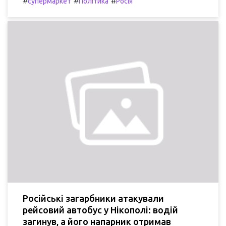
#
#
#
супермаркет
Політика
Росія
Російські загарбники атакували
рейсовий автобус у Нікополі: водій
загинув, а його напарник отримав