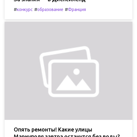
#
#
#
конкурс
образование
Франция
Опять ремонты! Какие улицы
Мариуполя завтра останутся без воды?