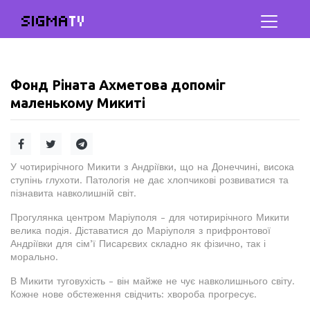
SIGMA
TV
Фонд Ріната Ахметова допоміг
маленькому Микиті
У чотирирічного Микити з Андріївки, що на Донеччині, висока
ступінь глухоти. Патологія не дає хлопчикові розвиватися та
пізнавита навколишній світ.
Прогулянка центром Маріуполя - для чотирирічного Микити
велика подія. Діставатися до Маріуполя з прифронтової
Андріївки для сім’ї Писарєвих складно як фізично, так і
морально.
В Микити туговухість - він майже не чує навколишнього світу.
Кожне нове обстеження свідчить: хвороба прогресує.