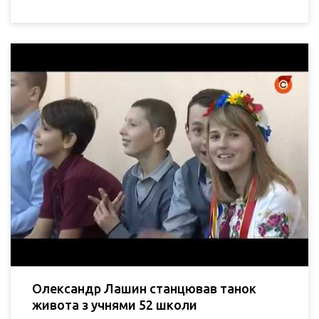
Олександр Лашин станцював танок
живота з учнями 52 школи