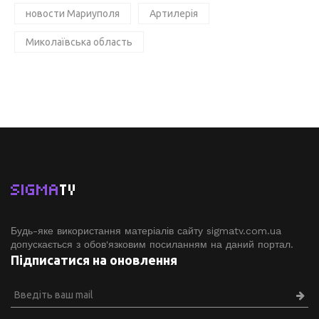
новости Мариуполя
Артилерія
Миколаївська область
SIGMA
TV
Будь-яке використання матеріалів сайту sigmatv.com.ua
допускається з обов'язковим посиланням на даний портал.
Підписатися на оновлення