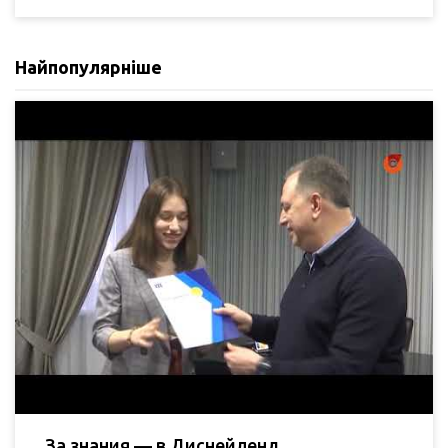
Найпопулярніше
За знания — в Диснейленд