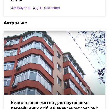
#
#
#
Мариуполь
ДТП
Полиция
Актуальне
Безкоштовне житло для внутрішньо
переміщених осіб у Рівненському регіоні: