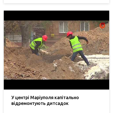
У центрі Маріуполя капітально
відремонтують дитсадок