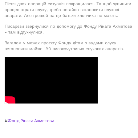
Після двох операцій ситуація покращилася. Та щоб зупинити
процес втрати слуху, треба негайно встановити слухові
апарати. Але грошей на це батьки хлопчика не мають.
Писарєви звернулися по допомогу до Фонду Ріната Ахметова
- там відгукнулися.
Загалом у межах проєкту Фонду дітям з вадами слуху
встановили майже 180 високочутливих слухових апаратів.
#
Фонд Ріната Ахметова