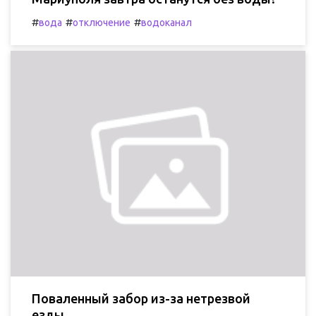
#
#
#
вода
отключение
водоканал
Поваленный забор из-за нетрезвой
езды