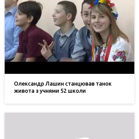
Олександр Лашин станцював танок
живота з учнями 52 школи