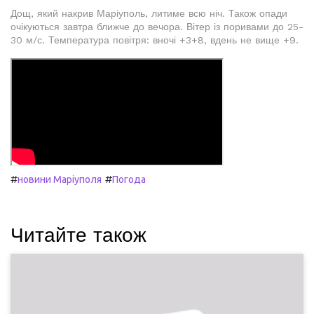
Дощ, який накрив Маріуполь, литиме всю ніч. Також опади
очікуються завтра ближче до вечора. Вітер із поривами до 25-
30 м/с. Температура повітря: вночі +3+8, вдень не вище +9.
#
#
новини Маріуполя
Погода
Читайте також