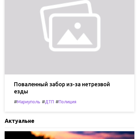
Поваленный забор из-за нетрезвой
езды
#
#
#
Мариуполь
ДТП
Полиция
Актуальне