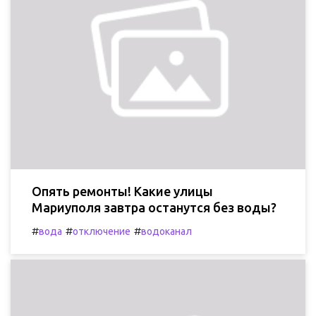
Опять ремонты! Какие улицы
Мариуполя завтра останутся без воды?
#
#
#
вода
отключение
водоканал