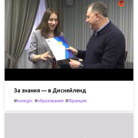
За знания — в Диснейленд
#
#
#
конкурс
образование
Франция