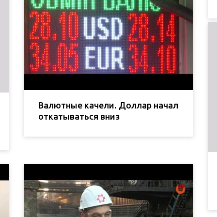
Валютные качели. Доллар начал
откатываться вниз