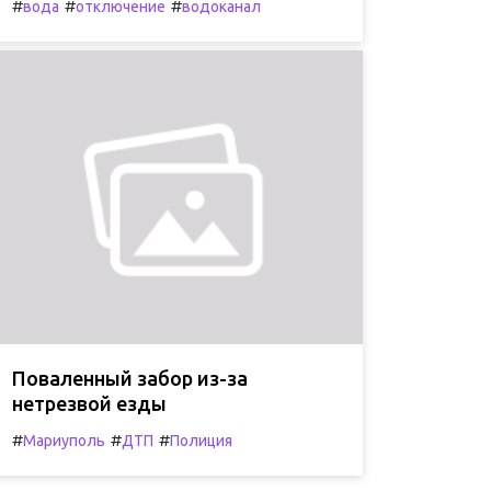
#
#
#
вода
отключение
водоканал
Поваленный забор из-за
нетрезвой езды
#
#
#
Мариуполь
ДТП
Полиция