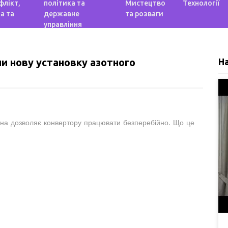
флікт,
політика та
Мистецтво
Технології
а та
державне
та розваги
управління
или нову установку азотного
Н
Вона дозволяє конвертору працювати безперебійно. Що це