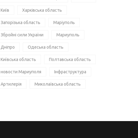
Київ
Харківська область
Запорізька область
Маріуполь
Збройні сили України
Мариуполь
Дніпро
Одеська область
Київська область
Полтавська область
новости Мариуполя
Інфраструктура
Артилерія
Миколаївська область