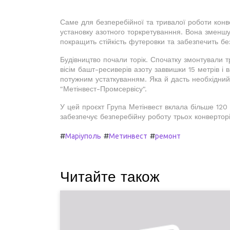
Саме для безперебійної та тривалої роботи конве
установку азотного торкретуванння. Вона зменшу
покращить стійкість футеровки та забезпечить бе
Будівництво почали торік. Спочатку змонтували 
вісім башт-ресиверів азоту заввишки 15 метрів і 
потужним устаткуванням. Яка й дасть необхідний 
"Метінвест-Промсервісу".
У цей проєкт Група Метінвест вклала більше 120 
забезпечує безперебійну роботу трьох конверторі
#
#
#
Маріуполь
Метинвест
ремонт
Читайте також