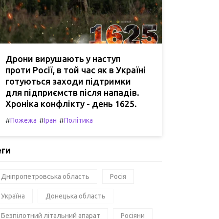
Дрони вирушають у наступ
проти Росії, в той час як в Україні
готуються заходи підтримки
для підприємств після нападів.
Хроніка конфлікту - день 1625.
#
#
#
Пожежа
Іран
Політика
еги
Дніпропетровська область
Росія
Україна
Донецька область
Безпілотний літальний апарат
Росіяни