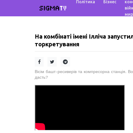
Політика
Бізнес
кон
SIGMA
TV
війн
мир
На комбінаті імені Ілліча запуст
торкретування
Вісім башт-ресиверів та компресорна станція. 
дасть?