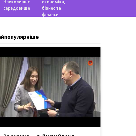
Навколишнє
економіка,
середовище
бізнес та
фінанси
айпопулярніше