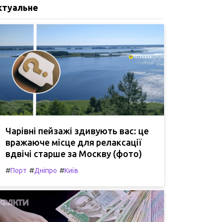
ктуальне
Чарівні пейзажі здивують вас: це
вражаюче місце для релаксації
вдвічі старше за Москву (фото)
#
#
#
Порт
Дніпро
Київ