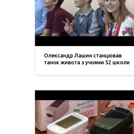
Олександр Лашин станцював
танок живота з учнями 52 школи