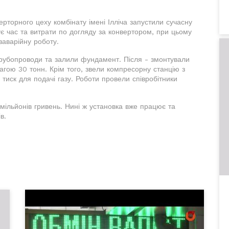
рторного цеху комбінату імені Ілліча запустили сучасну
є час та витрати по догляду за конвертором, при цьому
заварійну роботу.
трубопроводи та залили фундамент. Після - змонтували
вагою 30 тонн. Крім того, звели компресорну станцію з
тиск для подачі газу. Роботи провели співробітники
мільйонів гривень. Нині ж установка вже працює та
в.