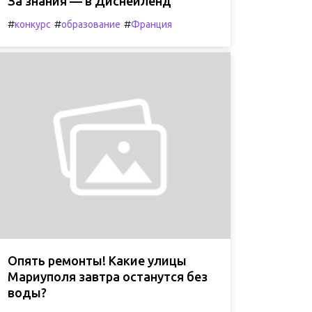
За знания — в Диснейленд
#
#
#
конкурс
образование
Франция
Опять ремонты! Какие улицы
Мариуполя завтра останутся без
воды?