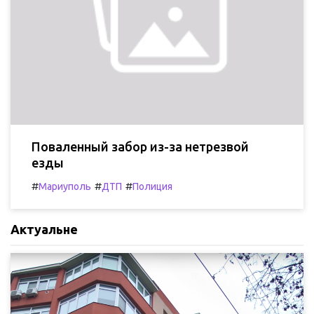
Поваленный забор из-за нетрезвой
езды
#
#
#
Мариуполь
ДТП
Полиция
Актуальне