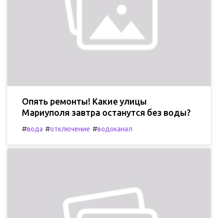
Опять ремонты! Какие улицы
Мариуполя завтра останутся без воды?
#
#
#
вода
отключение
водоканал