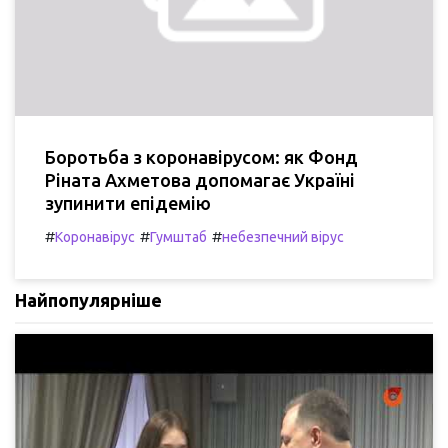
Боротьба з коронавірусом: як Фонд
Ріната Ахметова допомагає Україні
зупинити епідемію
#
#
#
Коронавірус
Гумштаб
небезпечний вірус
Найпопулярніше