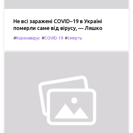
Не всі заражені COVID−19 в Україні
померли саме від вірусу, — Ляшко
#
#
#
Коронавірус
COVID-19
смерть