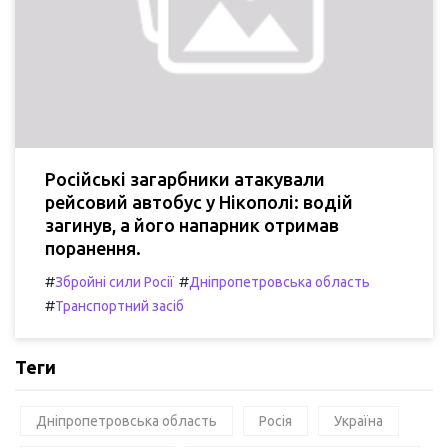
Російські загарбники атакували
рейсовий автобус у Нікополі: водій
загинув, а його напарник отримав
поранення.
#
#
Збройні сили Росії
Дніпропетровська область
#
Транспортний засіб
Теги
Дніпропетровська область
Росія
Україна