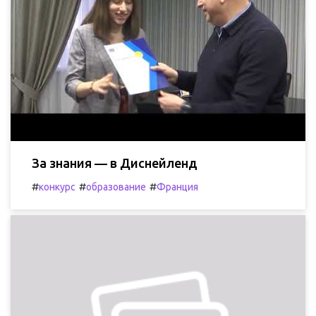
За знания — в Диснейленд
#
#
#
конкурс
образование
Франция