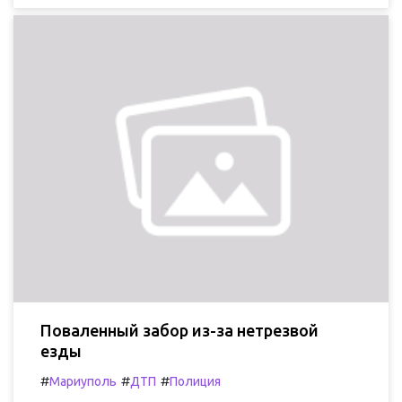
Поваленный забор из-за нетрезвой
езды
#
#
#
Мариуполь
ДТП
Полиция