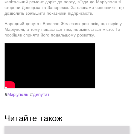
капітальний ремонт доріг: до порту, в'їзди до Маріуполя зі
сторони Донецька та Запоріжжя. За словами чиновників, це
дозволить збільшити показники підприємств.
Народний депутат Ярослав Железняк розповів, що виріс у
Маріуполі, а тому пишається тим, як змінюється місто. Та
пообіцяв сприяти його подальшому розвитку.
#
#
Маріуполь
депутат
Читайте також