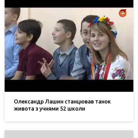
Олександр Лашин станцював танок
живота з учнями 52 школи