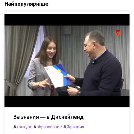
Найпопулярніше
За знания — в Диснейленд
#
#
#
конкурс
образование
Франция