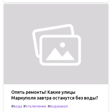
Опять ремонты! Какие улицы
Мариуполя завтра останутся без воды?
#
#
#
вода
отключение
водоканал