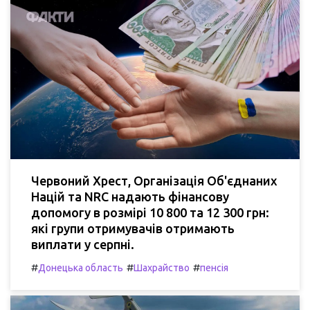
Червоний Хрест, Організація Об'єднаних
Націй та NRC надають фінансову
допомогу в розмірі 10 800 та 12 300 грн:
які групи отримувачів отримають
виплати у серпні.
#
#
#
Донецька область
Шахрайство
пенсія