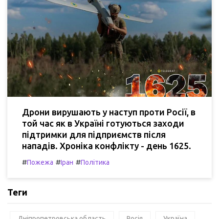
Дрони вирушають у наступ проти Росії, в
той час як в Україні готуються заходи
підтримки для підприємств після
нападів. Хроніка конфлікту - день 1625.
#
#
#
Пожежа
Іран
Політика
Теги
Дніпропетровська область
Росія
Україна