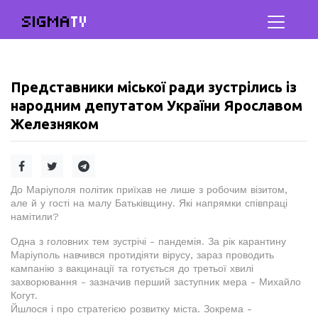
SIGMA
TV
Представники міської ради зустрілись із
народним депутатом України Ярославом
Железняком
До Маріуполя політик приїхав не лише з робочим візитом,
але й у гості на малу Батьківщину. Які напрямки співпраці
намітили?
Одна з головних тем зустрічі - пандемія. За рік карантину
Маріуполь навчився протидіяти вірусу, зараз проводить
кампанію з вакцинації та готується до третьої хвилі
захворювання - зазначив перший заступник мера - Михайло
Когут.
Йшлося і про стратегією розвитку міста. Зокрема -