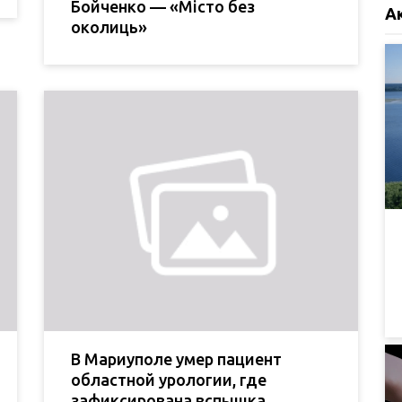
Бойченко — «Місто без
А
околиць»
В Мариуполе умер пациент
областной урологии, где
зафиксирована вспышка