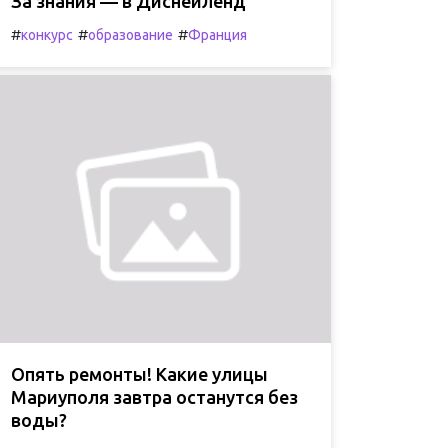
За знания — в Диснейленд
#
#
#
конкурс
образование
Франция
Опять ремонты! Какие улицы
Мариуполя завтра останутся без
воды?