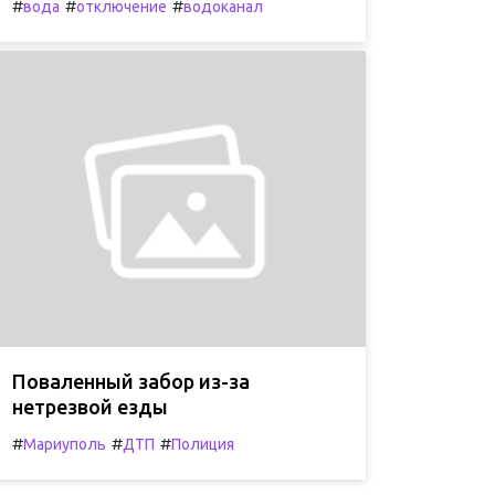
#
#
#
вода
отключение
водоканал
Поваленный забор из-за
нетрезвой езды
#
#
#
Мариуполь
ДТП
Полиция