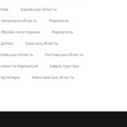
Київ
Харківська область
Запорізька область
Маріуполь
Збройні сили України
Мариуполь
Дніпро
Одеська область
Київська область
Полтавська область
новости Мариуполя
Інфраструктура
Артилерія
Миколаївська область