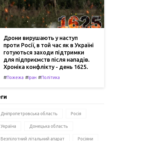
Дрони вирушають у наступ
проти Росії, в той час як в Україні
готуються заходи підтримки
для підприємств після нападів.
Хроніка конфлікту - день 1625.
#
#
#
Пожежа
Іран
Політика
еги
Дніпропетровська область
Росія
Україна
Донецька область
Безпілотний літальний апарат
Росіяни