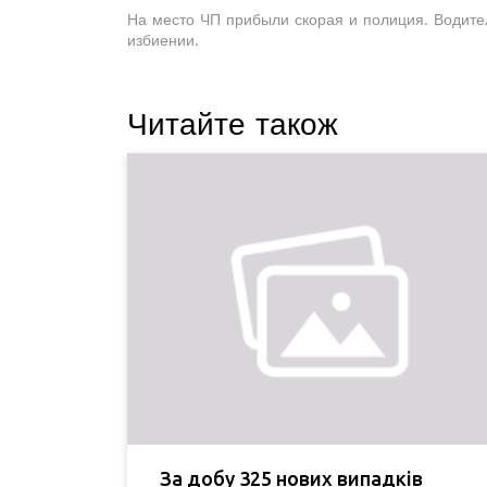
На место ЧП прибыли скорая и полиция. Водите
избиении.
Читайте також
За добу 325 нових випадків