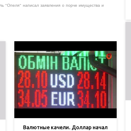
ль "Опеля" написал заявления о порче имущества и
Валютные качели. Доллар начал