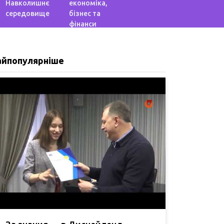
Навколишнє
економіка,
середовище
бізнес та
фінанси
айпопулярніше