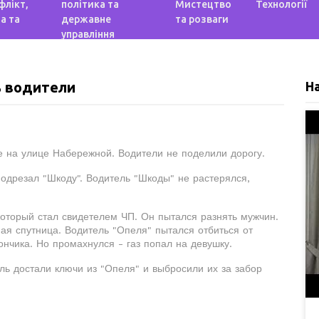
флікт,
політика та
Мистецтво
Технології
а та
державне
та розваги
управління
ь водители
Н
е на улице Набережной. Водители не поделили дорогу.
одрезал "Шкоду". Водитель "Шкоды" не растерялся,
который стал свидетелем ЧП. Он пытался разнять мужчин.
ая спутница. Водитель "Опеля" пытался отбиться от
ончика. Но промахнулся - газ попал на девушку.
ль достали ключи из "Опеля" и выбросили их за забор