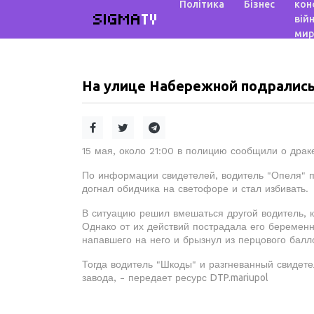
Політика
Бізнес
кон
SIGMA
TV
війн
мир
На улице Набережной подралис
15 мая, около 21:00 в полицию сообщили о драк
По информации свидетелей, водитель "Опеля" п
догнал обидчика на светофоре и стал избивать.
В ситуацию решил вмешаться другой водитель, 
Однако от их действий пострадала его беременн
напавшего на него и брызнул из перцового балл
Тогда водитель "Шкоды" и разгневанный свидете
завода, - передает ресурс
DTP.mariupol