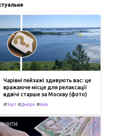
ктуальне
Чарівні пейзажі здивують вас: це
вражаюче місце для релаксації
вдвічі старше за Москву (фото)
#
#
#
Порт
Дніпро
Київ