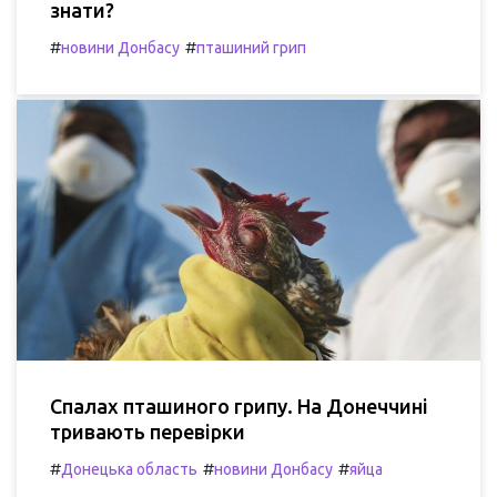
знати?
#
#
новини Донбасу
пташиний грип
Спалах пташиного грипу. На Донеччині
тривають перевірки
#
#
#
Донецька область
новини Донбасу
яйца