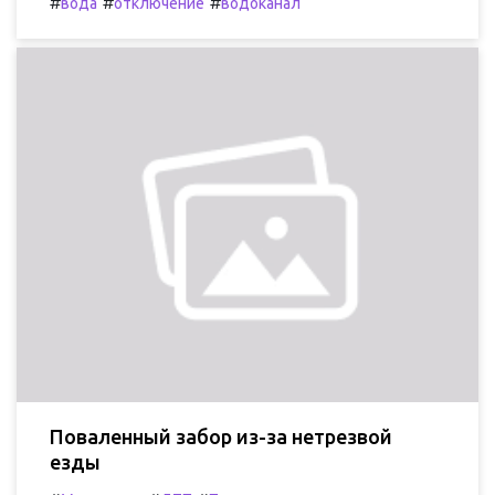
#
#
#
вода
отключение
водоканал
Поваленный забор из-за нетрезвой
езды