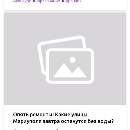
#
#
#
конкурс
образование
Франция
Опять ремонты! Какие улицы
Мариуполя завтра останутся без воды?