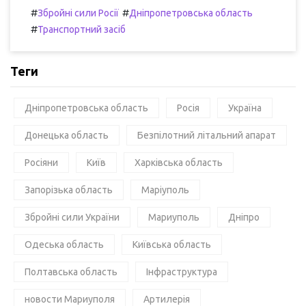
#
#
Збройні сили Росії
Дніпропетровська область
#
Транспортний засіб
Теги
Дніпропетровська область
Росія
Україна
Донецька область
Безпілотний літальний апарат
Росіяни
Київ
Харківська область
Запорізька область
Маріуполь
Збройні сили України
Мариуполь
Дніпро
Одеська область
Київська область
Полтавська область
Інфраструктура
новости Мариуполя
Артилерія