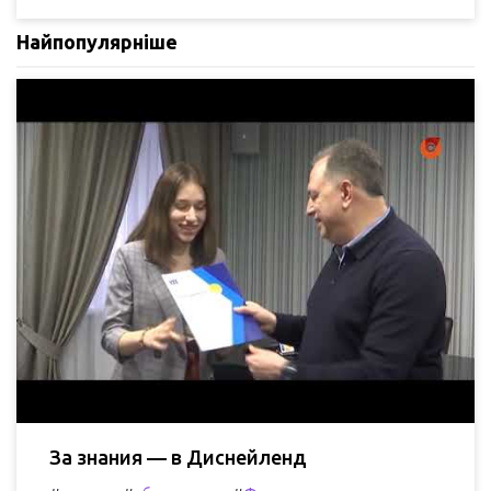
Найпопулярніше
За знания — в Диснейленд