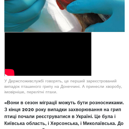
У Держспоживслужбі говорять, це перший зареєстрований
випадок пташиного грипу на Донеччині. А принесли хворобу,
імовірніше, перелітні птахи.
«Вони в сезон міграції можуть бути розносниками.
З кінця 2020 року випадки захворювання на грип
птиці почали реєструватися в Україні. Це була і
Київська область, і Херсонська, і Миколаївська. До