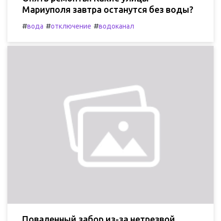
Мариуполя завтра останутся без воды?
#
#
#
вода
отключение
водоканал
Поваленный забор из-за нетрезвой