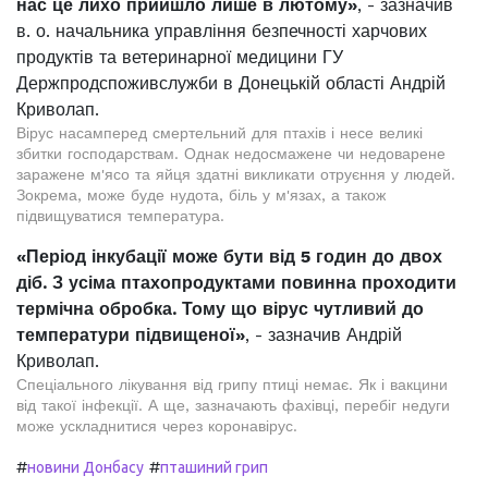
нас це лихо прийшло лише в лютому»
, - зазначив
в. о. начальника управління безпечності харчових
продуктів та ветеринарної медицини ГУ
Держпродспоживслужби в Донецькій області Андрій
Криволап.
Вірус насамперед смертельний для птахів і несе великі
збитки господарствам. Однак недосмажене чи недоварене
заражене м'ясо та яйця здатні викликати отруєння у людей.
Зокрема, може буде нудота, біль у м'язах, а також
підвищуватися температура.
«Період інкубації може бути від 5 годин до двох
діб. З усіма птахопродуктами повинна проходити
термічна обробка. Тому що вірус чутливий до
температури підвищеної»
, - зазначив Андрій
Криволап.
Спеціального лікування від грипу птиці немає. Як і вакцини
від такої інфекції. А ще, зазначають фахівці, перебіг недуги
може ускладнитися через коронавірус.
#
#
новини Донбасу
пташиний грип