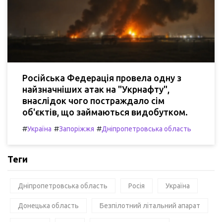
Російська Федерація провела одну з
найзначніших атак на "Укрнафту",
внаслідок чого постраждало сім
об'єктів, що займаються видобутком.
#
#
#
Україна
Запоріжжя
Дніпропетровська область
Теги
Дніпропетровська область
Росія
Україна
Донецька область
Безпілотний літальний апарат