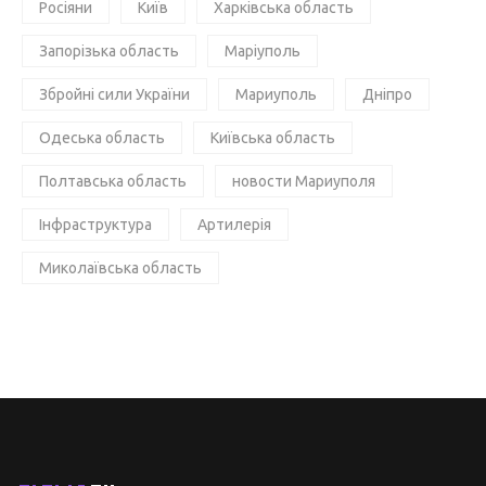
Росіяни
Київ
Харківська область
Запорізька область
Маріуполь
Збройні сили України
Мариуполь
Дніпро
Одеська область
Київська область
Полтавська область
новости Мариуполя
Інфраструктура
Артилерія
Миколаївська область