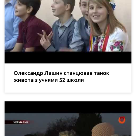
Олександр Лашин станцював танок
живота з учнями 52 школи