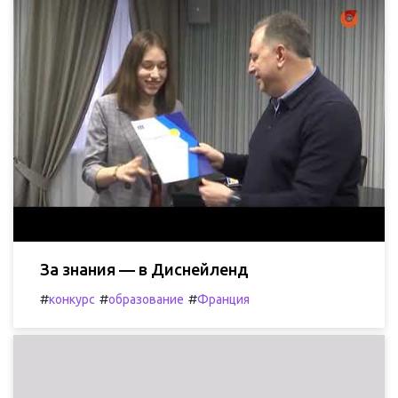
За знания — в Диснейленд
#
#
#
конкурс
образование
Франция