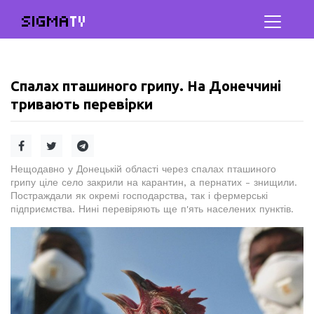
SIGMA
TV
Спалах пташиного грипу. На Донеччині
тривають перевірки
Нещодавно у Донецькій області через спалах пташиного
грипу ціле село закрили на карантин, а пернатих - знищили.
Постраждали як окремі господарства, так і фермерські
підприємства. Нині перевіряють ще п'ять населених пунктів.