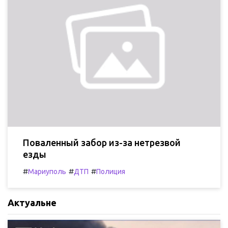
Поваленный забор из-за нетрезвой
езды
#
#
#
Мариуполь
ДТП
Полиция
Актуальне