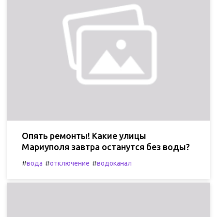
Опять ремонты! Какие улицы
Мариуполя завтра останутся без воды?
#
#
#
вода
отключение
водоканал