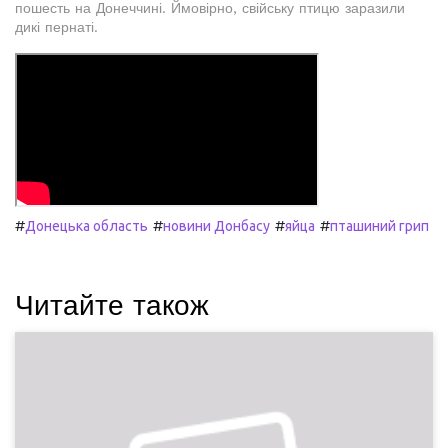
пошесть на Донеччині. Ймовірно, свійську птицю заразили
дикі пернаті.
#
#
#
#
Донецька область
новини Донбасу
яйца
пташиний грип
Читайте також