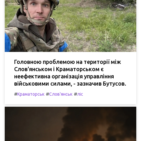
Головною проблемою на території між
Слов'янськом і Краматорськом є
неефективна організація управління
військовими силами, - зазначив Бутусов.
#
#
#
Краматорськ
Слов'янськ
ліс