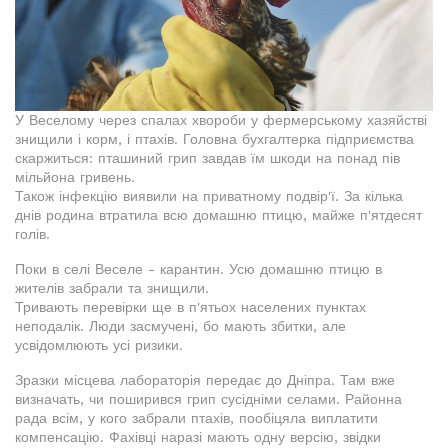
У Веселому через спалах хвороби у фермерському хазяйстві
знищили і корм, і птахів. Головна бухгалтерка підприємства
скаржиться: пташиний грип завдав їм шкоди на понад пів
мільйона гривень.
Також інфекцію виявили на приватному подвір'ї. За кілька
днів родина втратила всю домашню птицю, майже п'ятдесят
голів.
Поки в селі Веселе - карантин. Усю домашню птицю в
жителів забрали та знищили.
Тривають перевірки ще в п'ятьох населених пунктах
неподалік. Люди засмучені, бо мають збитки, але
усвідомлюють усі ризики.
Зразки місцева лабораторія передає до Дніпра. Там вже
визначать, чи поширився грип сусідніми селами. Районна
рада всім, у кого забрали птахів, пообіцяла виплатити
компенсацію. Фахівці наразі мають одну версію, звідки