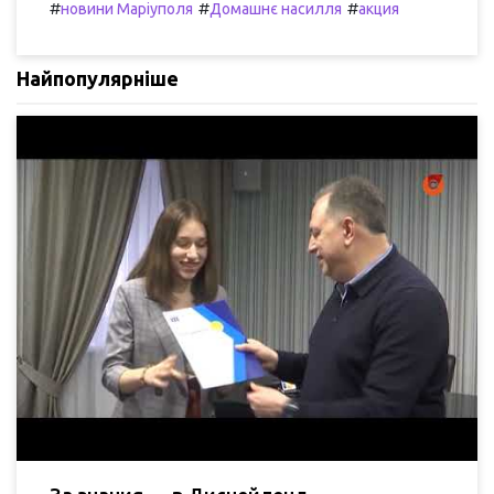
#
#
#
новини Маріуполя
Домашнє насилля
акция
Найпопулярніше