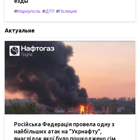
езды
#
#
#
Мариуполь
ДТП
Полиция
Актуальне
Російська Федерація провела одну з
найбільших атак на "Укрнафту",
внаслідок якої було пошкоджено сім