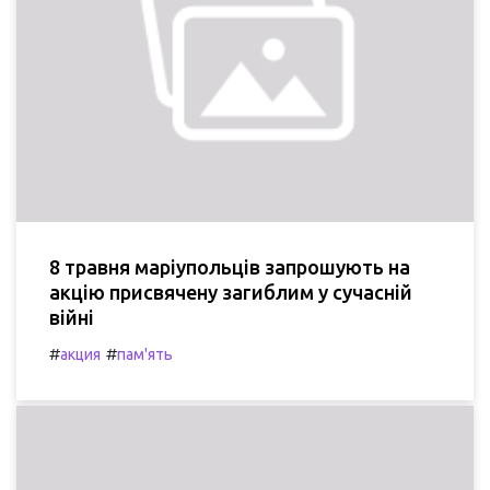
8 травня маріупольців запрошують на
акцію присвячену загиблим у сучасній
війні
#
#
акция
пам'ять