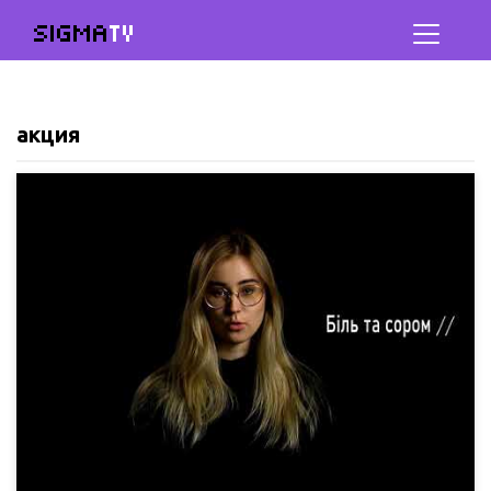
SIGMA
TV
акция