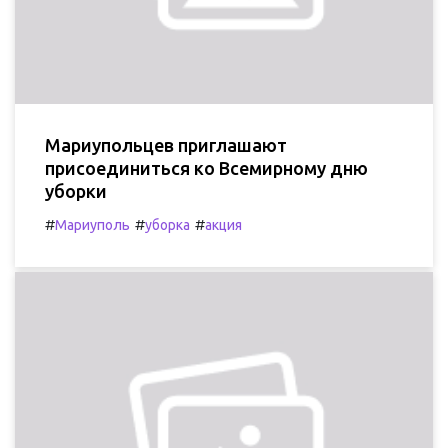
Мариупольцев приглашают
присоединиться ко Всемирному дню
уборки
#
#
#
Мариуполь
уборка
акция