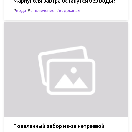
Мариуполя завтра останутся без воды?
#
#
#
вода
отключение
водоканал
Поваленный забор из-за нетрезвой