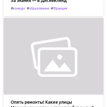
За знания — в Диснейленд
#
#
#
конкурс
образование
Франция
Опять ремонты! Какие улицы