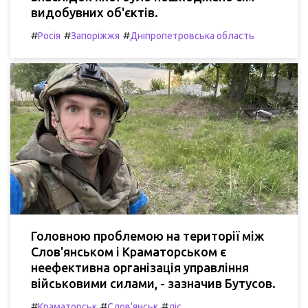
видобувних об'єктів.
#
#
#
Росія
Запоріжжя
Дніпропетровська область
Головною проблемою на території між
Слов'янськом і Краматорськом є
неефективна організація управління
військовими силами, - зазначив Бутусов.
#
#
#
Краматорськ
Слов'янськ
ліс