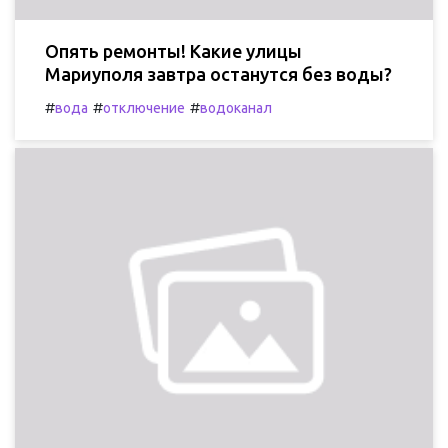
Опять ремонты! Какие улицы
Мариуполя завтра останутся без воды?
#
#
#
вода
отключение
водоканал