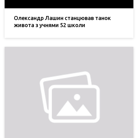
Олександр Лашин станцював танок
живота з учнями 52 школи