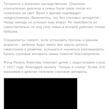
Тугоухость у мальчика наследственная. Опасения
относительно диагноза в семье были сразу после его
появления на свет. Визит к врачам подтвердил
предположения. Выяснилось, что без слуховых аппаратов -
Назар никогда не услышит мир вокруг. Но приобрести их
самостоятельно не под силу семье,в которой работает только
бабушка.
Специалисты говорят, если установить протезы в раннем
возрасте - ребенок будет иметь все шансы догнать
сверстников в развитии, услышать и научиться разговаривать.
Купить слуховые аппараты семье помогли благотворители.
Фонд Рината Ахметова помогает детям с недостатками слуха
с 2007 года. Благодаря проекту "Теперь я слышу" более 200
мальчиков и девочек получили слуховые аппараты.