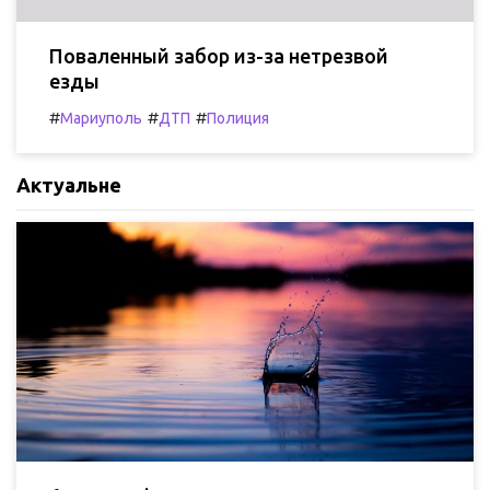
Поваленный забор из-за нетрезвой
езды
#
#
#
Мариуполь
ДТП
Полиция
Актуальне