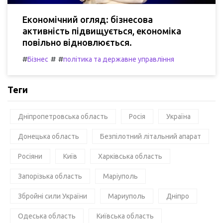
Економічний огляд: бізнесова
активність підвищується, економіка
повільно відновлюється.
#
#
#
Бізнес
політика та державне управління
Теги
Дніпропетровська область
Росія
Україна
Донецька область
Безпілотний літальний апарат
Росіяни
Київ
Харківська область
Запорізька область
Маріуполь
Збройні сили України
Мариуполь
Дніпро
Одеська область
Київська область