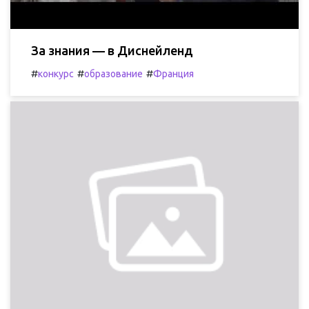
За знания — в Диснейленд
#
#
#
конкурс
образование
Франция