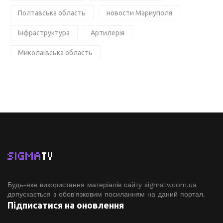
Полтавська область
новости Мариуполя
Інфраструктура
Артилерія
Миколаївська область
SIGMA
TV
Будь-яке використання матеріалів сайту sigmatv.com.ua
допускається з обов'язковим посиланням на даний портал.
Підписатися на оновлення