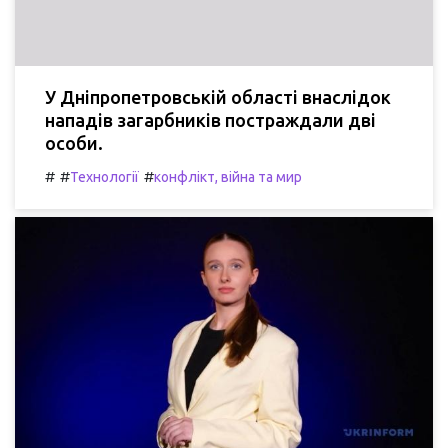
У Дніпропетровській області внаслідок
нападів загарбників постраждали дві
особи.
#
#
#
Технології
конфлікт, війна та мир