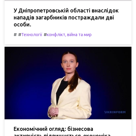
У Дніпропетровській області внаслідок
нападів загарбників постраждали дві
особи.
#
#
#
Технології
конфлікт, війна та мир
Економічний огляд: бізнесова
активність підвищується, економіка