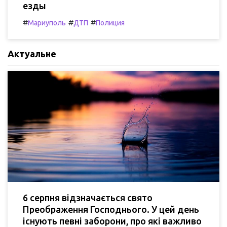
езды
#
#
#
Мариуполь
ДТП
Полиция
Актуальне
6 серпня відзначається свято
Преображення Господнього. У цей день
існують певні заборони, про які важливо