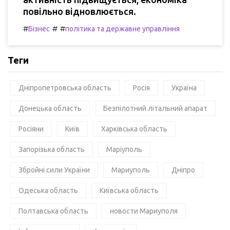
повільно відновлюється.
#
#
#
Бізнес
політика та державне управління
Теги
Дніпропетровська область
Росія
Україна
Донецька область
Безпілотний літальний апарат
Росіяни
Київ
Харківська область
Запорізька область
Маріуполь
Збройні сили України
Мариуполь
Дніпро
Одеська область
Київська область
Полтавська область
новости Мариуполя