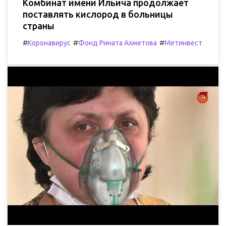
Комбинат имени Ильича продолжает
поставлять кислород в больницы
страны
#
#
#
Коронавирус
Фонд Рината Ахметова
Метинвест