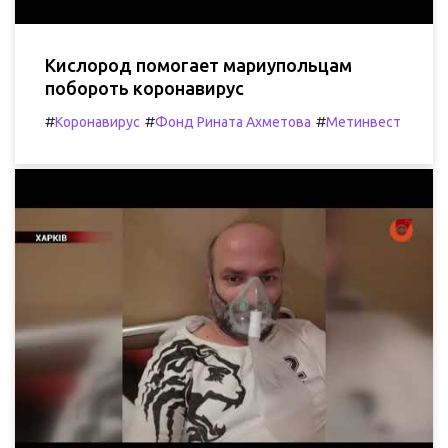
Кислород помогает мариупольцам
побороть коронавирус
#
#
#
Коронавирус
Фонд Рината Ахметова
Метинвест