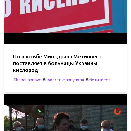
По просьбе Минздрава Метинвест
поставляет в больницы Украины
кислород
#
#
#
Коронавирус
новости Мариуполя
Метинвест