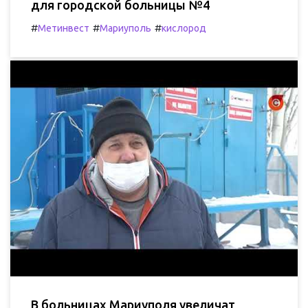
для городской больницы №4
#
#
#
Метинвест
Мариуполь
кислород
В больницах Мариуполя увеличат