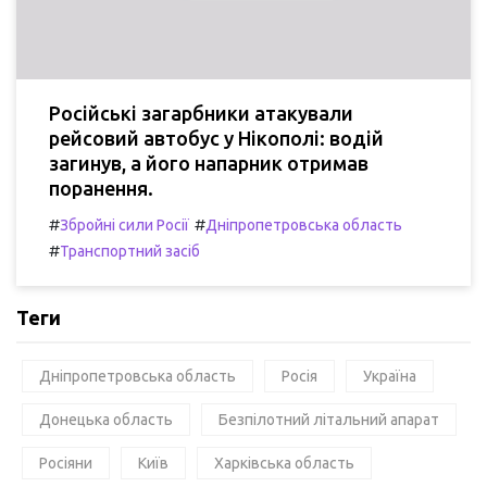
Російські загарбники атакували
рейсовий автобус у Нікополі: водій
загинув, а його напарник отримав
поранення.
#
#
Збройні сили Росії
Дніпропетровська область
#
Транспортний засіб
Теги
Дніпропетровська область
Росія
Україна
Донецька область
Безпілотний літальний апарат
Росіяни
Київ
Харківська область