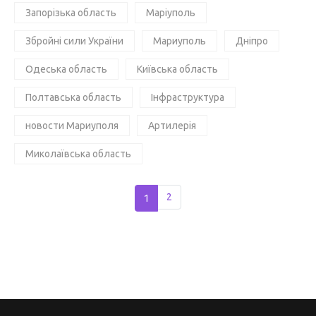
Запорізька область
Маріуполь
Збройні сили України
Мариуполь
Дніпро
Одеська область
Київська область
Полтавська область
Інфраструктура
новости Мариуполя
Артилерія
Миколаївська область
1
2