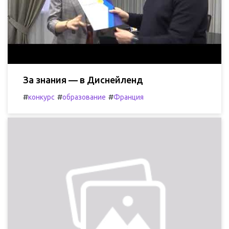
За знания — в Диснейленд
#
#
#
конкурс
образование
Франция