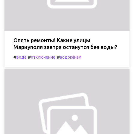
Опять ремонты! Какие улицы
Мариуполя завтра останутся без воды?
#
#
#
вода
отключение
водоканал