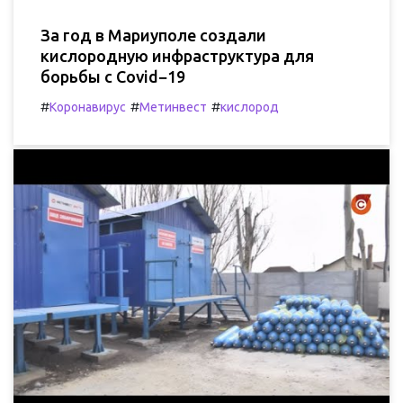
За год в Мариуполе создали
кислородную инфраструктура для
борьбы с Covid−19
#
#
#
Коронавирус
Метинвест
кислород