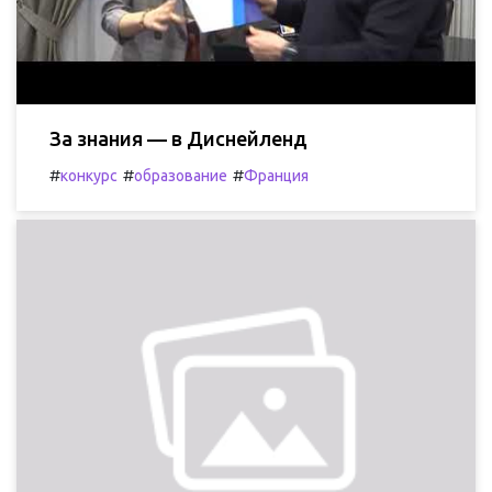
За знания — в Диснейленд
#
#
#
конкурс
образование
Франция