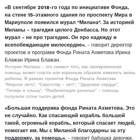
«В сентябре 2018-го года по инициативе Фонда,
на стене 15-этажного здания по проспекту Мира в
Мариуполе появился мурал "Милана". За историей
Миланы - трагедия целого Донбасса. Но этот
мурал - не про трагедию. Он про надежду и
всепобеждающее милосердие»
, - говорит директор
проектов и программ Фонда Рината Ахметова Ирина
Блажан Ирина Блажан.
История Миланы - это символ того, как своевременная
помощь может спасти или коренным образом изменить жизнь
ребенка. В рамках проектов Фонда Рината Ахметова
"Мирное лето", "Сиротству - нет!", "Здоровое сердце",
"Теперь я слышу", "Реабилитация раненых" - помощь
получили сотни тысяч детей.
«Большая поддержка фонда Рината Ахметова. Это
не случайно. Как спасающий корабль большой
такой, огромный корабль, который спасает людей,
помогает им. Мы с Миланой благодарны за эту
поддержку, за помощь»
, - говорит бабушка девочки.