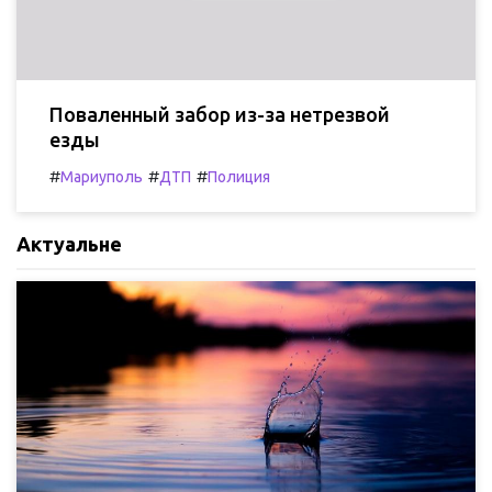
Поваленный забор из-за нетрезвой
езды
#
#
#
Мариуполь
ДТП
Полиция
Актуальне