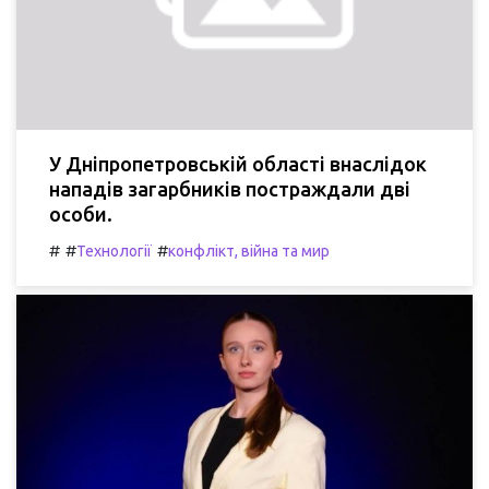
У Дніпропетровській області внаслідок
нападів загарбників постраждали дві
особи.
#
#
#
Технології
конфлікт, війна та мир