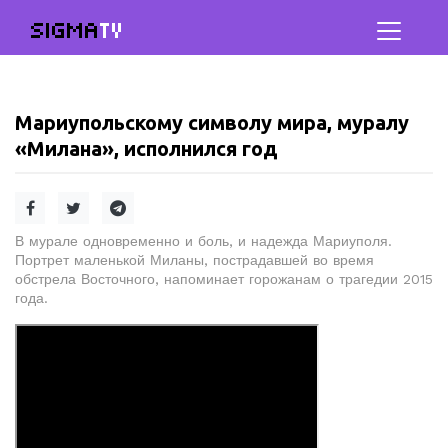
SIGMA
TV
Мариупольскому символу мира, муралу
«Милана», исполнился год
В мурале одновременно и боль, и надежда Мариуполя.
Портрет маленькой Миланы, пострадавшей во время
обстрела Восточного, напоминает горожанам о трагедии 2015
года.