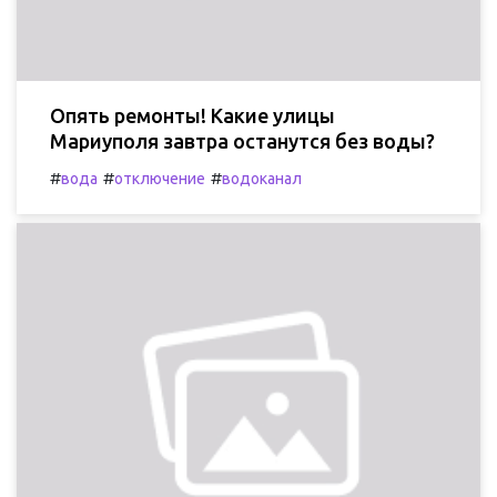
Опять ремонты! Какие улицы
Мариуполя завтра останутся без воды?
#
#
#
вода
отключение
водоканал