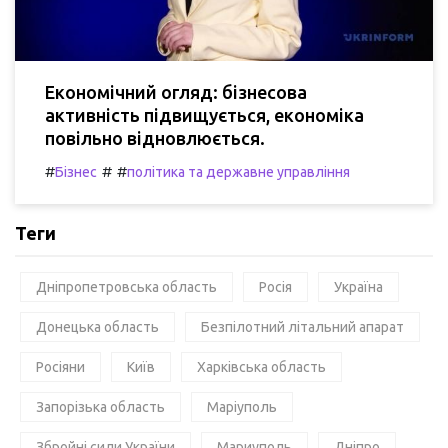
Економічний огляд: бізнесова
активність підвищується, економіка
повільно відновлюється.
#
#
#
Бізнес
політика та державне управління
Теги
Дніпропетровська область
Росія
Україна
Донецька область
Безпілотний літальний апарат
Росіяни
Київ
Харківська область
Запорізька область
Маріуполь
Збройні сили України
Мариуполь
Дніпро