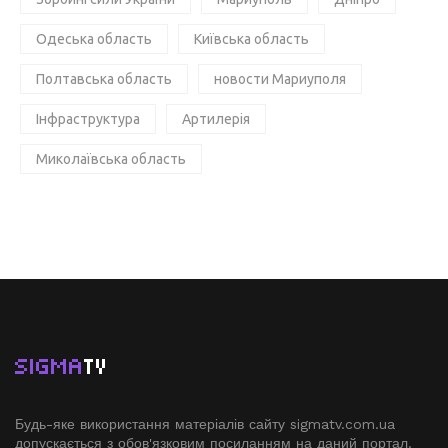
Одеська область
Київська область
Полтавська область
новости Мариуполя
Інфраструктура
Артилерія
Миколаївська область
SIGMA
TV
Будь-яке використання матеріалів сайту sigmatv.com.ua
допускається з обов'язковим посиланням на даний портал.