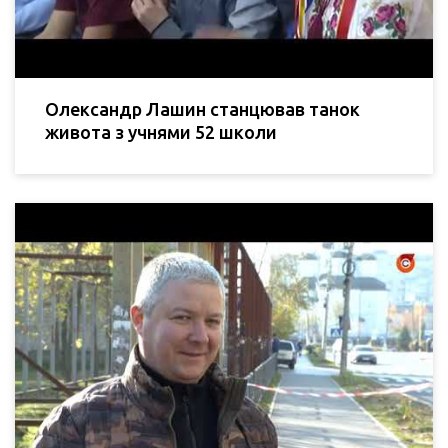
Олександр Лашин станцював танок
живота з учнями 52 школи