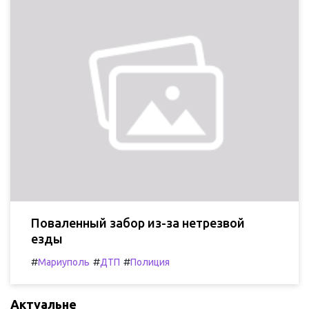
Поваленный забор из-за нетрезвой
езды
#
#
#
Мариуполь
ДТП
Полиция
Актуальне