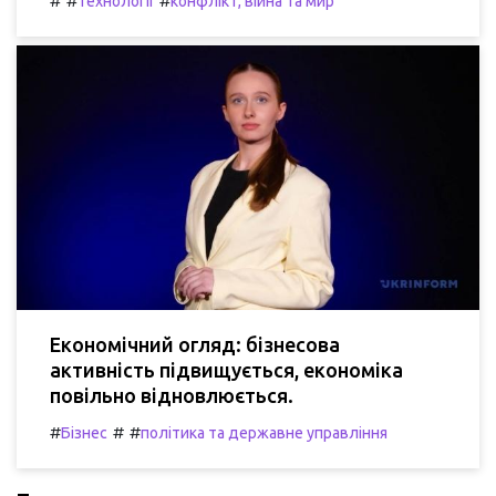
#
#
#
Технології
конфлікт, війна та мир
Економічний огляд: бізнесова
активність підвищується, економіка
повільно відновлюється.
#
#
#
Бізнес
політика та державне управління