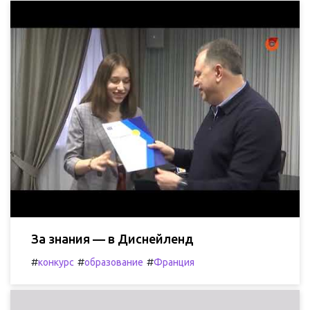
За знания — в Диснейленд
#
#
#
конкурс
образование
Франция