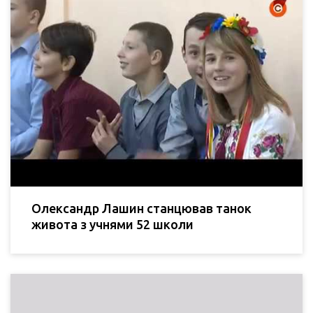
Олександр Лашин станцював танок
живота з учнями 52 школи