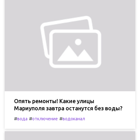
Опять ремонты! Какие улицы
Мариуполя завтра останутся без воды?
#
#
#
вода
отключение
водоканал