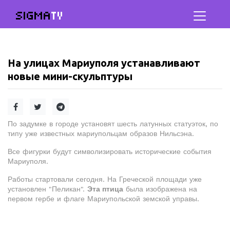
SIGMA
TV
На улицах Мариуполя устанавливают
новые мини-скульптуры
По задумке в городе установят шесть латунных статуэток, по
типу уже известных мариупольцам образов Нильсэна.
Все фигурки будут символизировать исторические события
Мариуполя.
Работы стартовали сегодня. На Греческой площади уже
установлен "Пеликан".
Эта птица
была изображена на
первом гербе и флаге Мариупольской земской управы.