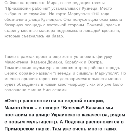
Сейчас на проспекте Мира, возле редакции газеты
"Приазовский рабочий" устанавливают Кузнеца. Место
выбрано не случайно. На карте Мариуполя 1910 года
обозначена улица Кузнецкая. Она полукольцом охватывала
базарную площадь с восточной стороны. Пожалуй, здесь в
старину местные мастера подковывали лошадей крестьян,
которые съезжались на базар.
Также в рамках проекта еще хотят установить фигурку
Мамонтенка, Казачки Домахи, Кораблик и Осетра.
Тематические скульптуры появятся в трех районах города.
Серию образно назвали "Легенды и символы Мариуполя". По
мнению организаторов, все достопримечательности можно
будет объединить в новый квест-маршрут, как это уже было
воплощено с мини Нильсенами.
«Осётр расположится на водной станции,
Мамонтёнок - в сквере "Веселка". Казачка мы
поставим на улице Украинского казачества, рядом
с новым мультицентр. А Лодочка расположится в
Приморском парке. Там уже очень много таких