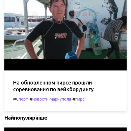
На обновленном пирсе прошли
соревнования по вейкбордингу
#
#
#
Спорт
новости Мариуполя
пирс
Найпопулярніше