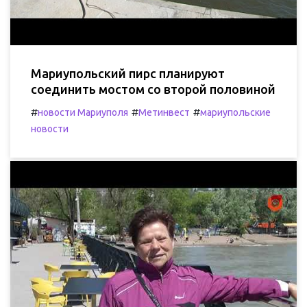
Мариупольский пирс планируют
соединить мостом со второй половиной
#
#
#
новости Мариуполя
Метинвест
мариупольские
новости