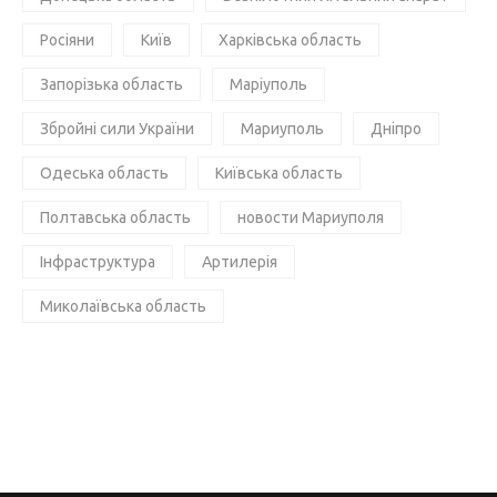
Росіяни
Київ
Харківська область
Запорізька область
Маріуполь
Збройні сили України
Мариуполь
Дніпро
Одеська область
Київська область
Полтавська область
новости Мариуполя
Інфраструктура
Артилерія
Миколаївська область