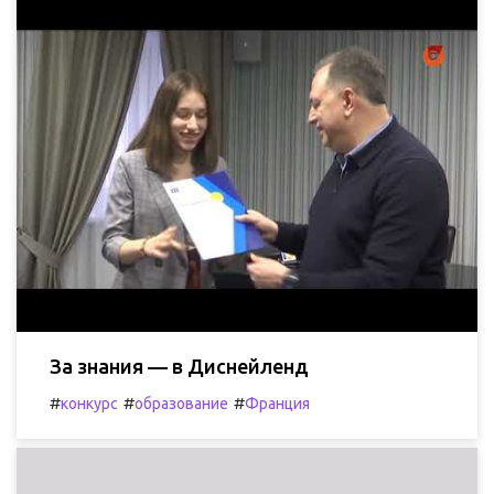
За знания — в Диснейленд
#
#
#
конкурс
образование
Франция