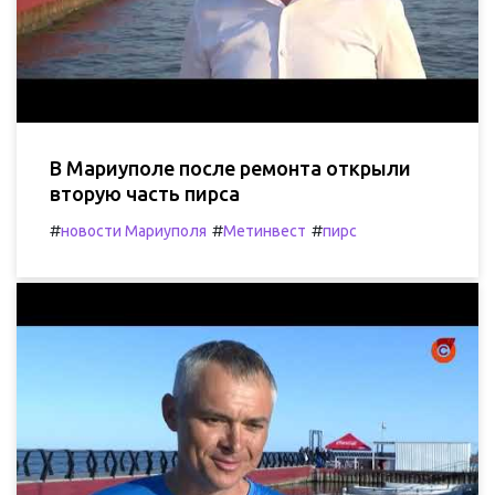
В Мариуполе после ремонта открыли
вторую часть пирса
#
#
#
новости Мариуполя
Метинвест
пирс