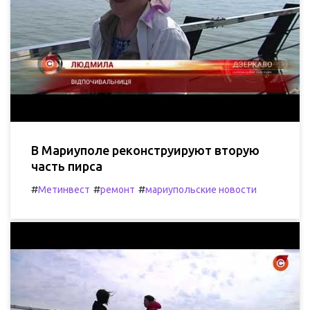
В Мариуполе реконструируют вторую
часть пирса
#
#
#
Метинвест
ремонт
мариупольские новости