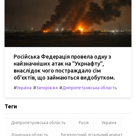
Російська Федерація провела одну з
найзначніших атак на "Укрнафту",
внаслідок чого постраждало сім
об'єктів, що займаються видобутком.
#
#
#
Україна
Запоріжжя
Дніпропетровська область
Теги
Дніпропетровська область
Росія
Україна
Донецька область
Безпілотний літальний апарат