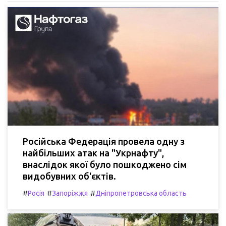
Російська Федерація провела одну з
найбільших атак на "Укрнафту",
внаслідок якої було пошкоджено сім
видобувних об'єктів.
#
#
#
Росія
Запоріжжя
Дніпропетровська область