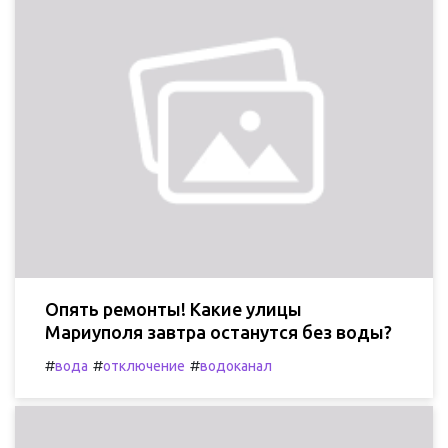
Опять ремонты! Какие улицы
Мариуполя завтра останутся без воды?
#
#
#
вода
отключение
водоканал