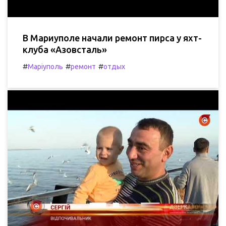
В Мариуполе начали ремонт пирса у яхт-
клуба «Азовсталь»
#
#
#
Маріуполь
ремонт
отдых