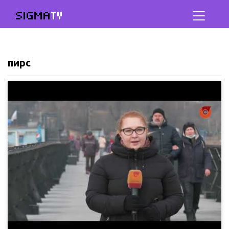
SIGMA
TV
пирс