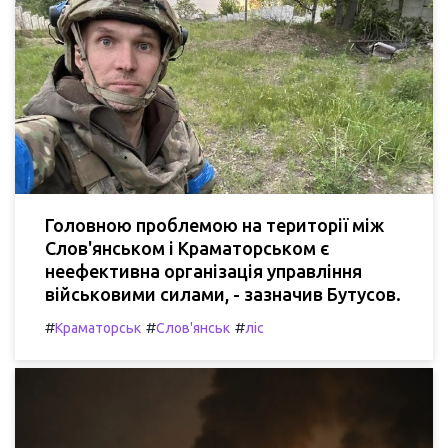
Головною проблемою на території між
Слов'янськом і Краматорськом є
неефективна організація управління
військовими силами, - зазначив Бутусов.
#
#
#
Краматорськ
Слов'янськ
ліс