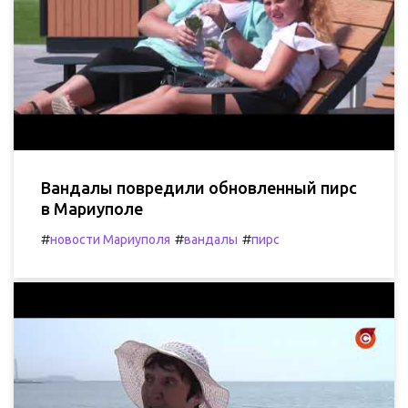
Вандалы повредили обновленный пирс
в Мариуполе
#
#
#
новости Мариуполя
вандалы
пирс