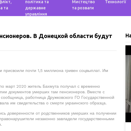
флікт,
політика та
Мистецтво
Технології
а та
державне
та розваги
управління
нсионеров. В Донецкой области будут
Н
и присвоили почти 1,5 миллиона гривен соцвыплат. Им
 по март 2020 житель Бахмута получал с временно
опии документов умерших там пенсионеров. Вместе с
 сообщница, работница Дружковского ГО Государственной
вала им свидетельства о смерти украинского образца.
ись доверенности от родственников умерших на получении
 правонарушители незаконно завладели государственными
.