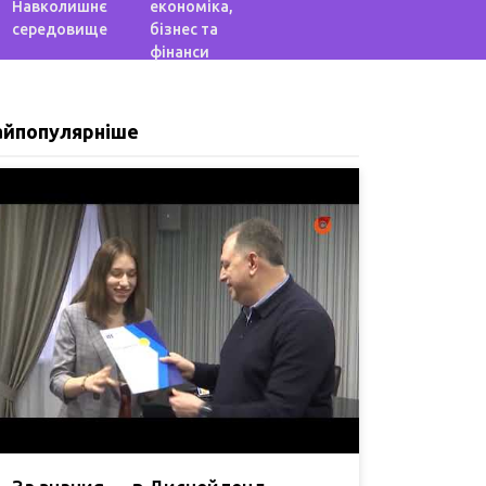
Навколишнє
економіка,
середовище
бізнес та
фінанси
айпопулярніше