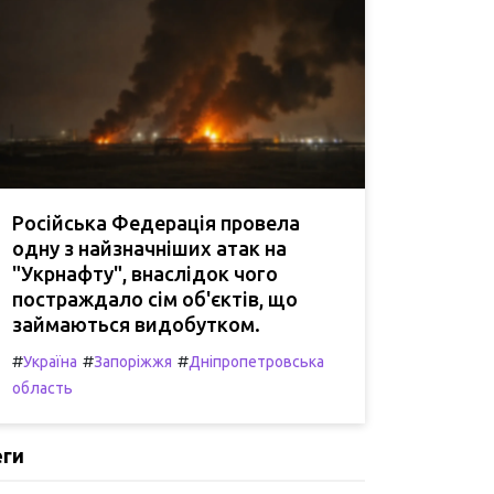
Російська Федерація провела
одну з найзначніших атак на
"Укрнафту", внаслідок чого
постраждало сім об'єктів, що
займаються видобутком.
#
#
#
Україна
Запоріжжя
Дніпропетровська
область
еги