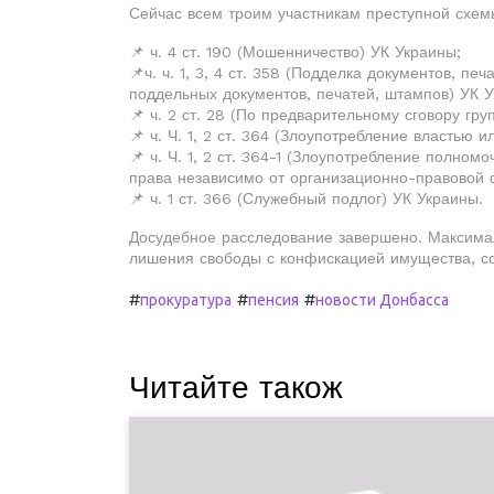
Сейчас всем троим участникам преступной схем
📌 ч. 4 ст. 190 (Мошенничество) УК Украины;
📌ч. ч. 1, 3, 4 ст. 358 (Подделка документов, п
поддельных документов, печатей, штампов) УК У
📌 ч. 2 ст. 28 (По предварительному сговору гру
📌 ч. Ч. 1, 2 ст. 364 (Злоупотребление властью
📌 ч. Ч. 1, 2 ст. 364-1 (Злоупотребление полн
права независимо от организационно-правовой
📌 ч. 1 ст. 366 (Служебный подлог) УК Украины.
Досудебное расследование завершено. Максимал
лишения свободы с конфискацией имущества, с
#
#
#
прокуратура
пенсия
новости Донбасса
Читайте також