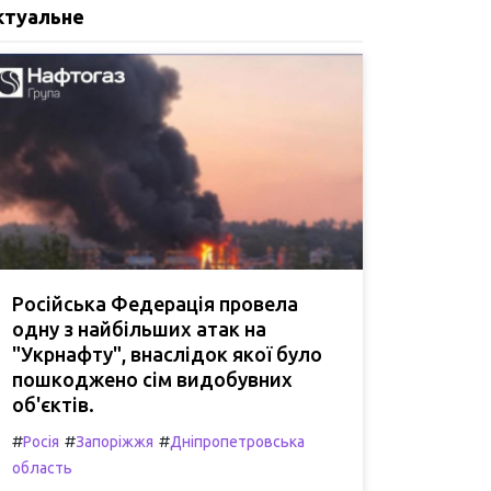
ктуальне
Російська Федерація провела
одну з найбільших атак на
"Укрнафту", внаслідок якої було
пошкоджено сім видобувних
об'єктів.
#
#
#
Росія
Запоріжжя
Дніпропетровська
область