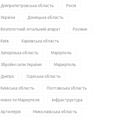
Дніпропетровська область
Росія
Україна
Донецька область
Безпілотний літальний апарат
Росіяни
Київ
Харківська область
Запорізька область
Маріуполь
Збройні сили України
Мариуполь
Дніпро
Одеська область
Київська область
Полтавська область
новости Мариуполя
Інфраструктура
Артилерія
Миколаївська область