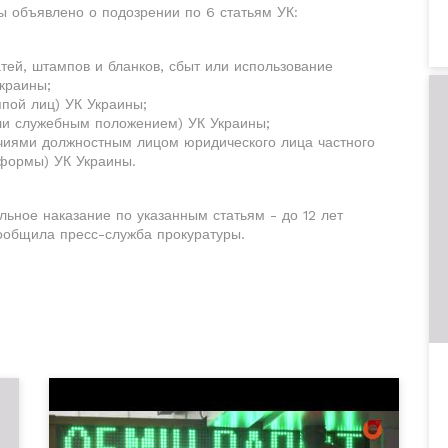
ы объявлено о подозрении по 6 статьям УК:
ечатей, штампов и бланков, сбыт или использование
краины;
ппой лиц) УК Украины;
 или служебным положением) УК Украины;
омочиями должностным лицом юридического лица частного
 формы) УК Украины.
ьное наказание по указанным статьям - до 12 лет
ообщила пресс-служба прокуратуры.