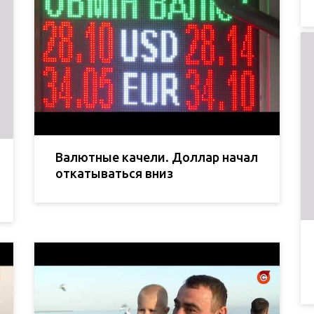
Валютные качели. Доллар начал
откатываться вниз