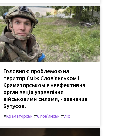
Головною проблемою на
території між Слов'янськом і
Краматорськом є неефективна
організація управління
військовими силами, - зазначив
Бутусов.
#
#
#
Краматорськ
Слов'янськ
ліс