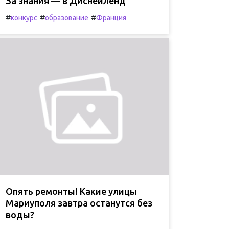
За знания — в Диснейленд
#
#
#
конкурс
образование
Франция
Опять ремонты! Какие улицы
Мариуполя завтра останутся без
воды?