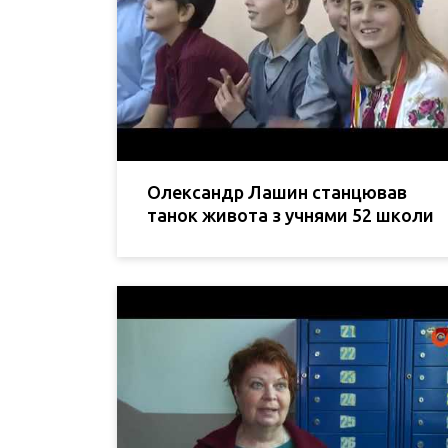
Олександр Лашин станцював
танок живота з учнями 52 школи