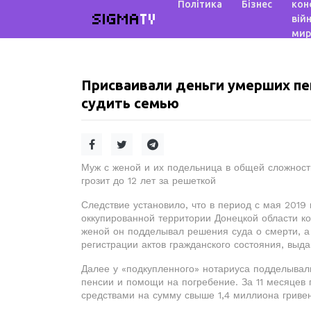
Політика
Бізнес
кон
SIGMA
TV
війн
мир
Присваивали деньги умерших пе
судить семью
Муж с женой и их подельница в общей сложност
грозит до 12 лет за решеткой
Следствие установило, что в период с мая 2019
оккупированной территории Донецкой области к
женой он подделывал решения суда о смерти, а
регистрации актов гражданского состояния, выда
Далее у «подкупленного» нотариуса подделывал
пенсии и помощи на погребение. За 11 месяцев
средствами на сумму свыше 1,4 миллиона гривен