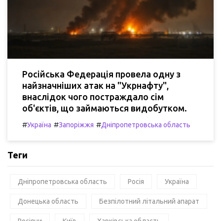
Російська Федерація провела одну з
найзначніших атак на "Укрнафту",
внаслідок чого постраждало сім
об'єктів, що займаються видобутком.
#
#
#
Україна
Запоріжжя
Дніпропетровська область
Теги
Дніпропетровська область
Росія
Україна
Донецька область
Безпілотний літальний апарат
Росіяни
Київ
Харківська область