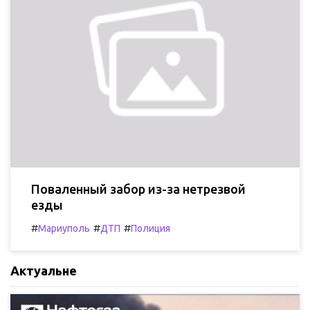
Поваленный забор из-за нетрезвой
езды
#
#
#
Мариуполь
ДТП
Полиция
Актуальне