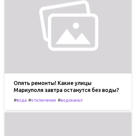
Опять ремонты! Какие улицы
Мариуполя завтра останутся без воды?
#
#
#
вода
отключение
водоканал