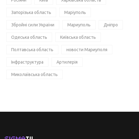
Запорізька область
Маріуполь
Збройні сили України
Мариуполь
Дніпро
Одеська область
Київська область
Полтавська область
новости Мариуполя
Інфраструктура
Артилерія
Миколаївська область
SIGMA
TV