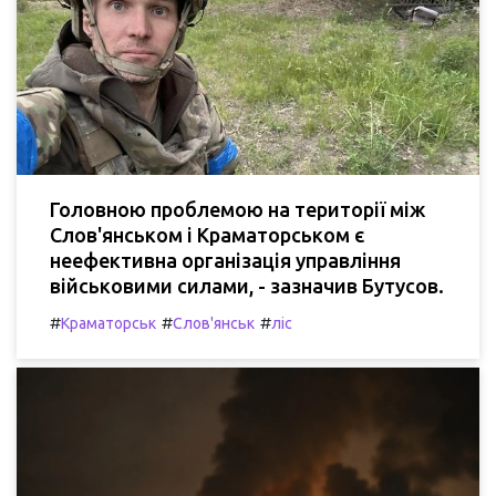
Головною проблемою на території між
Слов'янськом і Краматорськом є
неефективна організація управління
військовими силами, - зазначив Бутусов.
#
#
#
Краматорськ
Слов'янськ
ліс