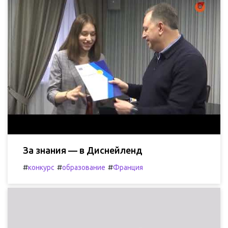
За знания — в Диснейленд
#
#
#
конкурс
образование
Франция