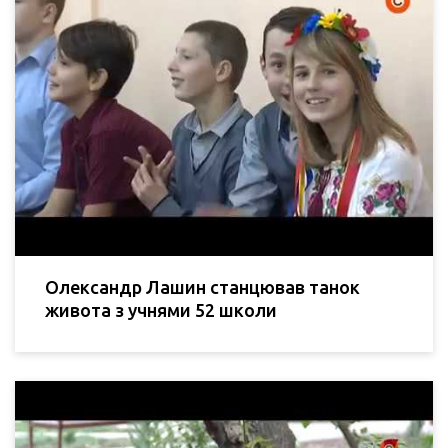
Олександр Лашин станцював танок
живота з учнями 52 школи