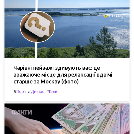
Чарівні пейзажі здивують вас: це
вражаюче місце для релаксації вдвічі
старше за Москву (фото)
#
#
#
Порт
Дніпро
Київ