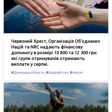
Червоний Хрест, Організація Об'єднаних
Націй та NRC надають фінансову
допомогу в розмірі 10 800 та 12 300 грн:
які групи отримувачів отримають
виплати у серпні.
#
#
#
Донецька область
Шахрайство
пенсія