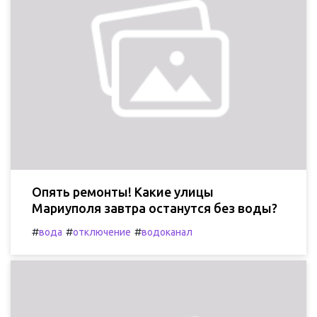
Опять ремонты! Какие улицы
Мариуполя завтра останутся без воды?
#
#
#
вода
отключение
водоканал