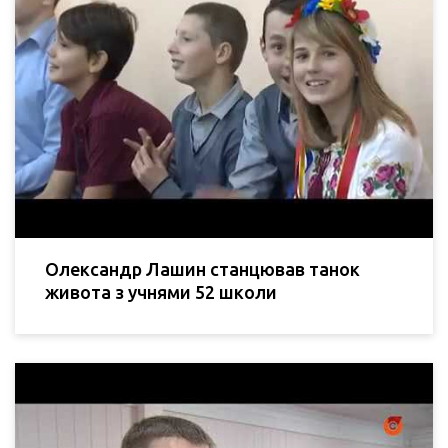
Олександр Лашин станцював танок
живота з учнями 52 школи