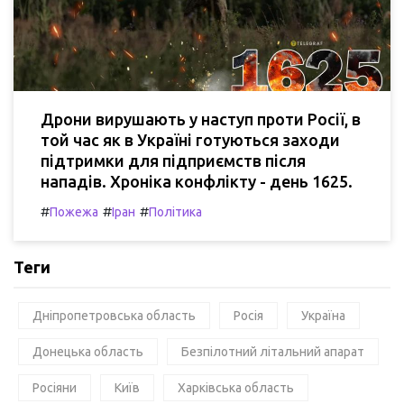
Дрони вирушають у наступ проти Росії, в
той час як в Україні готуються заходи
підтримки для підприємств після
нападів. Хроніка конфлікту - день 1625.
#
#
#
Пожежа
Іран
Політика
Теги
Дніпропетровська область
Росія
Україна
Донецька область
Безпілотний літальний апарат
Росіяни
Київ
Харківська область