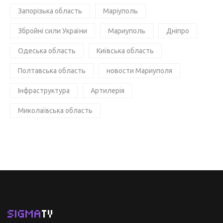
Запорізька область
Маріуполь
Збройні сили України
Мариуполь
Дніпро
Одеська область
Київська область
Полтавська область
новости Мариуполя
Інфраструктура
Артилерія
Миколаївська область
SIGMA
TV