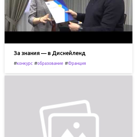
За знания — в Диснейленд
#
#
#
конкурс
образование
Франция