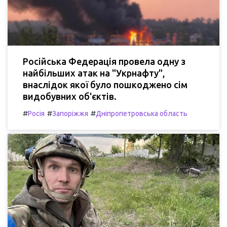
Російська Федерація провела одну з
найбільших атак на "Укрнафту",
внаслідок якої було пошкоджено сім
видобувних об'єктів.
#
#
#
Росія
Запоріжжя
Дніпропетровська область