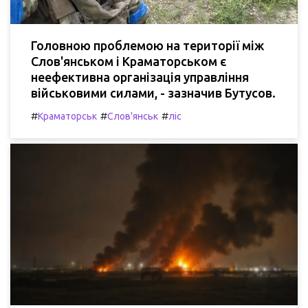
Головною проблемою на території між
Слов'янськом і Краматорськом є
неефективна організація управління
військовими силами, - зазначив Бутусов.
#
#
#
Краматорськ
Слов'янськ
ліс