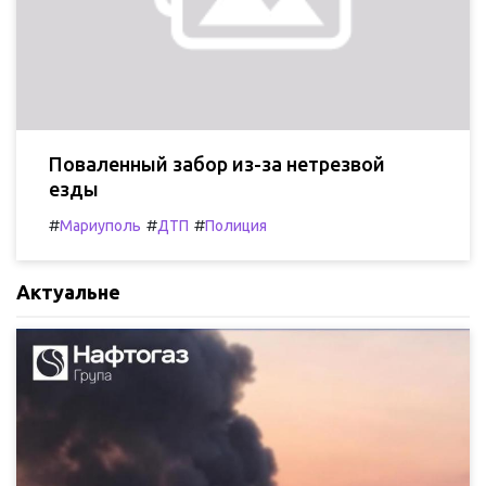
Поваленный забор из-за нетрезвой
езды
#
#
#
Мариуполь
ДТП
Полиция
Актуальне