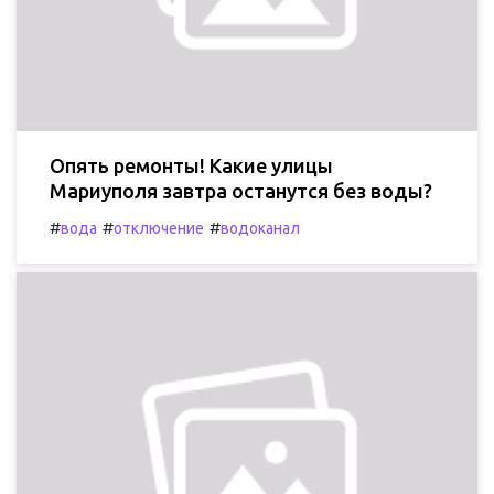
Опять ремонты! Какие улицы
Мариуполя завтра останутся без воды?
#
#
#
вода
отключение
водоканал