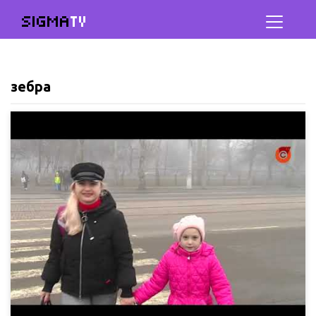
SIGMA
TV
зебра