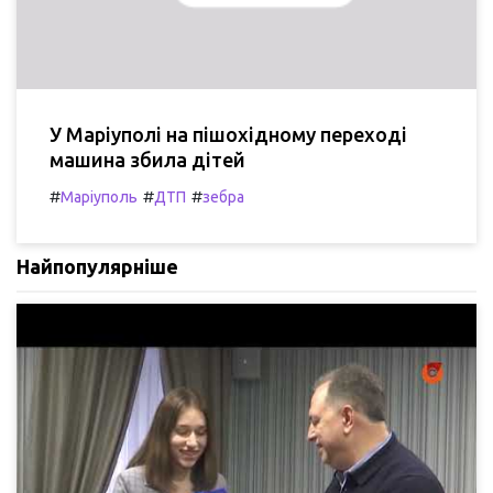
У Маріуполі на пішохідному переході
машина збила дітей
#
#
#
Маріуполь
ДТП
зебра
Найпопулярніше