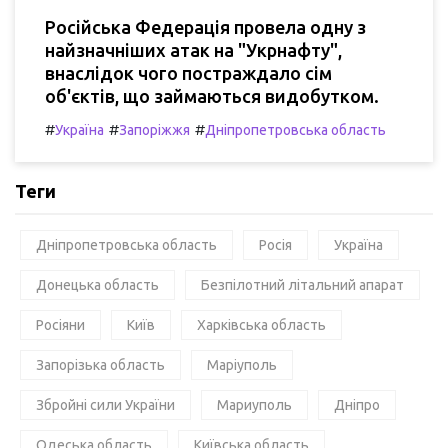
Російська Федерація провела одну з
найзначніших атак на "Укрнафту",
внаслідок чого постраждало сім
об'єктів, що займаються видобутком.
#
#
#
Україна
Запоріжжя
Дніпропетровська область
Теги
Дніпропетровська область
Росія
Україна
Донецька область
Безпілотний літальний апарат
Росіяни
Київ
Харківська область
Запорізька область
Маріуполь
Збройні сили України
Мариуполь
Дніпро
Одеська область
Київська область