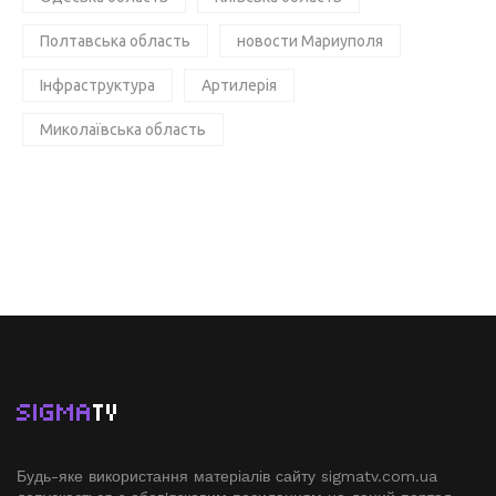
Полтавська область
новости Мариуполя
Інфраструктура
Артилерія
Миколаївська область
SIGMA
TV
Будь-яке використання матеріалів сайту sigmatv.com.ua