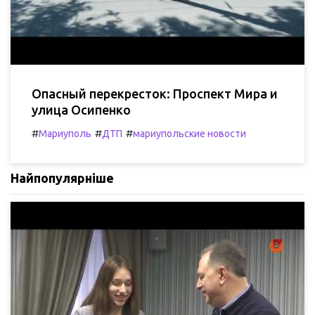
Опасный перекресток: Проспект Мира и
улица Осипенко
#
#
#
Мариуполь
ДТП
мариупольские новости
Найпопулярніше