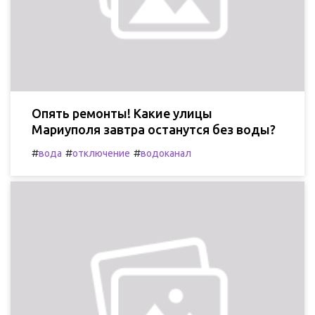
Опять ремонты! Какие улицы
Мариуполя завтра останутся без воды?
#
#
#
вода
отключение
водоканал