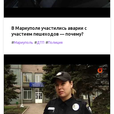
В Мариуполе участились аварии с
участием пешеходов — почему?
#
#
#
Мариуполь
ДТП
Полиция