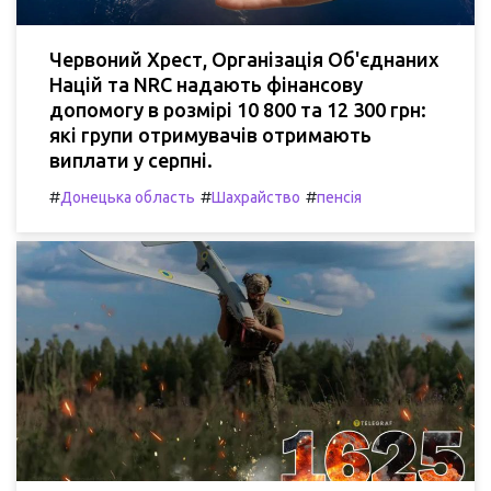
Червоний Хрест, Організація Об'єднаних
Націй та NRC надають фінансову
допомогу в розмірі 10 800 та 12 300 грн:
які групи отримувачів отримають
виплати у серпні.
#
#
#
Донецька область
Шахрайство
пенсія