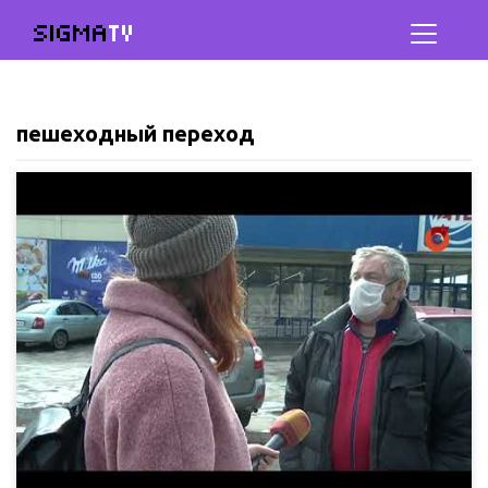
SIGMA
TV
пешеходный переход