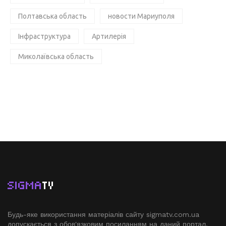
Полтавська область
новости Мариуполя
Інфраструктура
Артилерія
Миколаївська область
SIGMA
TV
Будь-яке використання матеріалів сайту sigmatv.com.ua
допускається з обов'язковим посиланням на даний портал.