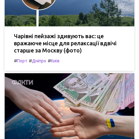
Чарівні пейзажі здивують вас: це
вражаюче місце для релаксації вдвічі
старше за Москву (фото)
#
#
#
Порт
Дніпро
Київ