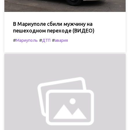
В Мариуполе сбили мужчину на
пешеходном переходе (ВИДЕО)
#
#
#
Мариуполь
ДТП
авария