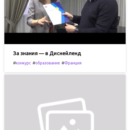
За знания — в Диснейленд
#
#
#
конкурс
образование
Франция