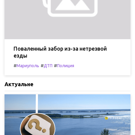
Поваленный забор из-за нетрезвой
езды
#
#
#
Мариуполь
ДТП
Полиция
Актуальне