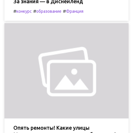
За знания — в Диснейленд
#
#
#
конкурс
образование
Франция
Опять ремонты! Какие улицы