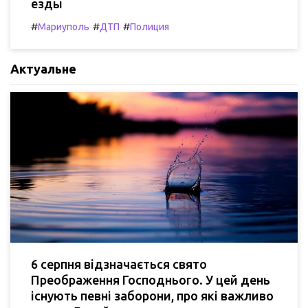
езды
#
#
#
Мариуполь
ДТП
Полиция
Актуальне
6 серпня відзначається свято
Преображення Господнього. У цей день
існують певні заборони, про які важливо