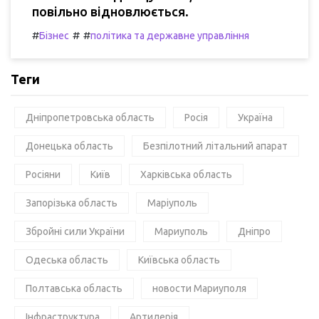
повільно відновлюється.
#
#
#
Бізнес
політика та державне управління
Теги
Дніпропетровська область
Росія
Україна
Донецька область
Безпілотний літальний апарат
Росіяни
Київ
Харківська область
Запорізька область
Маріуполь
Збройні сили України
Мариуполь
Дніпро
Одеська область
Київська область
Полтавська область
новости Мариуполя
Інфраструктура
Артилерія