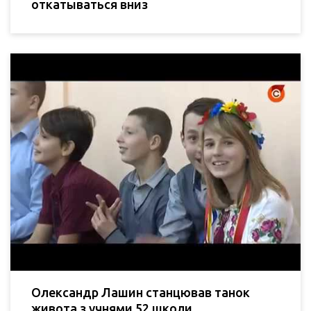
откатываться вниз
Олександр Лашин станцював танок
живота з учнями 52 школи