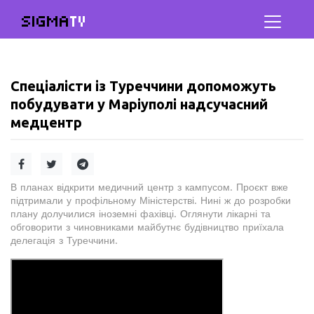
SIGMA
TV
Спеціалісти із Туреччини допоможуть
побудувати у Маріуполі надсучасний
медцентр
В планах відкрити медичний центр з кампусом. Проєкт вже
підтримали у профільному Міністерстві. Нині ж до розробки
плану долучилися іноземні фахівці. Оглянути лікарні та
обговорити з чиновниками майбутнє будівництво приїхала
делегація з Туреччини.