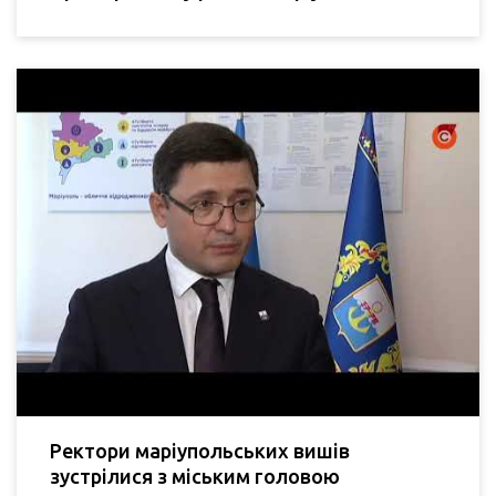
Ректори маріупольських вишів
зустрілися з міським головою