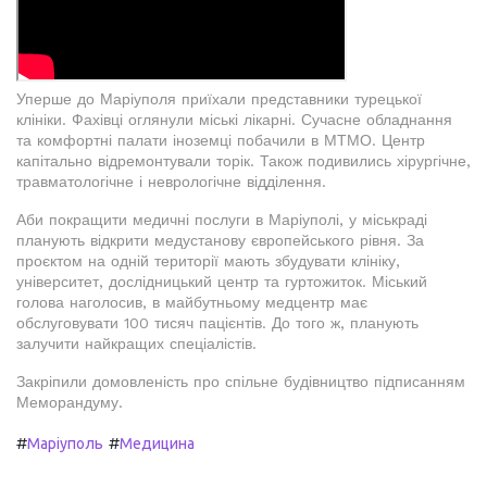
Уперше до Маріуполя приїхали представники турецької
клініки. Фахівці оглянули міські лікарні. Сучасне обладнання
та комфортні палати іноземці побачили в МТМО. Центр
капітально відремонтували торік. Також подивились хірургічне,
травматологічне і неврологічне відділення.
Аби покращити медичні послуги в Маріуполі, у міськраді
планують відкрити медустанову європейського рівня. За
проєктом на одній території мають збудувати клініку,
університет, дослідницький центр та гуртожиток. Міський
голова наголосив, в майбутньому медцентр має
обслуговувати 100 тисяч пацієнтів. До того ж, планують
залучити найкращих спеціалістів.
Закріпили домовленість про спільне будівництво підписанням
Меморандуму.
#
#
Маріуполь
Медицина