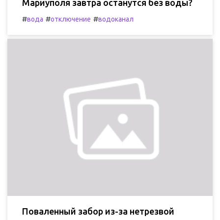
Мариуполя завтра останутся без воды?
#
#
#
вода
отключение
водоканал
Поваленный забор из-за нетрезвой