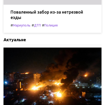
Поваленный забор из-за нетрезвой
езды
#
#
#
Мариуполь
ДТП
Полиция
Актуальне