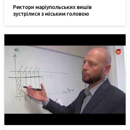
Ректори маріупольських вишів
зустрілися з міським головою