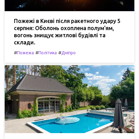
Пожежі в Києві після ракетного удару 5
серпня: Оболонь охоплена полум'ям,
вогонь знищує житлові будівлі та
склади.
#
#
#
Пожежа
Політика
Дніпро