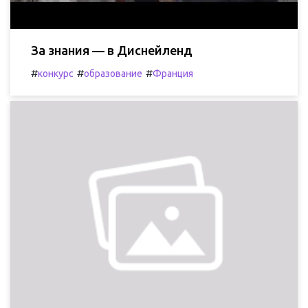
За знания — в Диснейленд
#
#
#
конкурс
образование
Франция