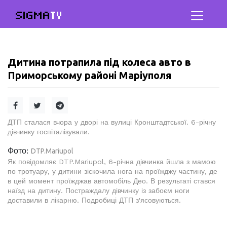
SIGMA
TV
Дитина потрапила під колеса авто в
Приморському районі Маріуполя
ДТП сталася вчора у дворі на вулиці Кронштадтської. 6-річну
дівчинку госпіталізували.
Фото:
DTP.Mariupol
Як повідомляє DTP.Mariupol, 6-річна дівчинка йшла з мамою
по тротуару, у дитини зіскочила нога на проїжджу частину, де
в цей момент проїжджав автомобіль Део. В результаті стався
наїзд на дитину. Постраждалу дівчинку із забоєм ноги
доставили в лікарню. Подробиці ДТП з'ясовуються.