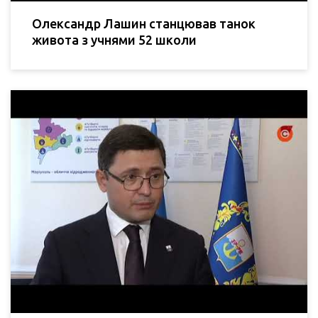
Олександр Лашин станцював танок
живота з учнями 52 школи