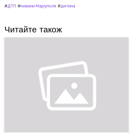
#
#
#
ДТП
новини Маріуполя
дитина
Читайте також