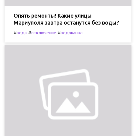
Опять ремонты! Какие улицы
Мариуполя завтра останутся без воды?
#
#
#
вода
отключение
водоканал