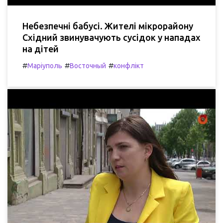
Небезпечні бабусі. Жителі мікрорайону
Східний звинувачують сусідок у нападах
на дітей
#
#
#
Маріуполь
Восточный
конфлікт