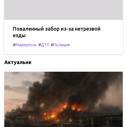
Поваленный забор из-за нетрезвой
езды
#
#
#
Мариуполь
ДТП
Полиция
Актуальне