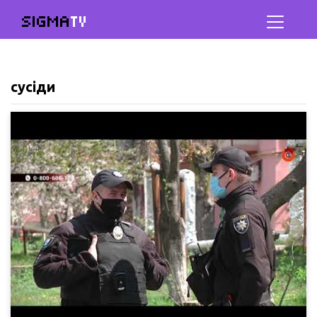
SIGMA
TV
сусіди