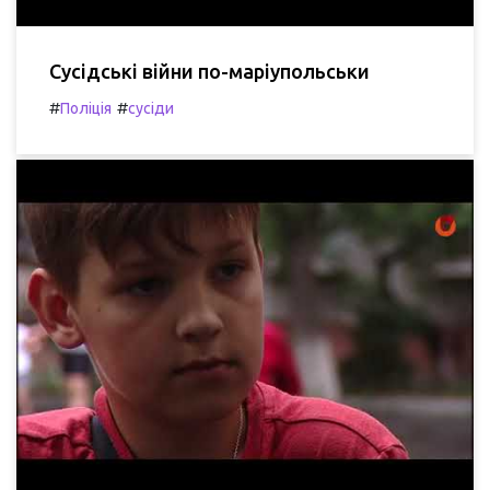
Сусідські війни по-маріупольськи
#
#
Поліція
сусіди