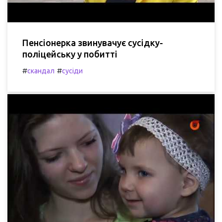
Пенсіонерка звинувачує сусідку-
поліцейську у побитті
#
#
скандал
сусіди