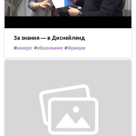
За знания — в Диснейленд
#
#
#
конкурс
образование
Франция