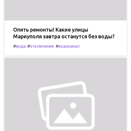
Опять ремонты! Какие улицы
Мариуполя завтра останутся без воды?
#
#
#
вода
отключение
водоканал