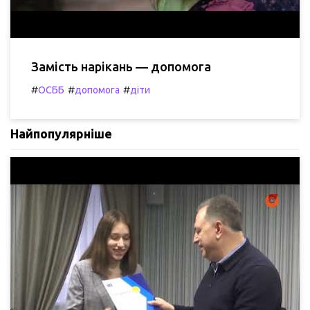
Замість нарікань — допомога
#
#
#
ОСББ
допомога
діти
Найпопулярніше