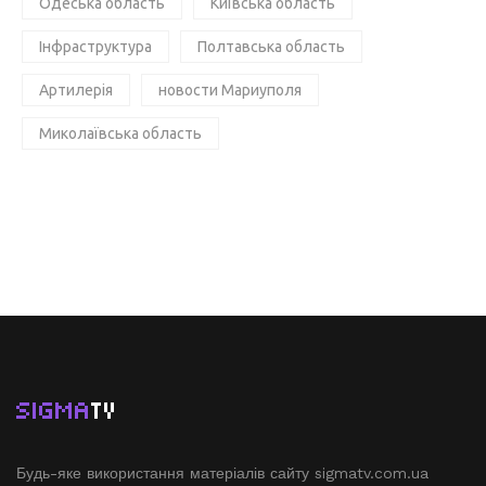
Одеська область
Київська область
Інфраструктура
Полтавська область
Артилерія
новости Мариуполя
Миколаївська область
SIGMA
TV
Будь-яке використання матеріалів сайту sigmatv.com.ua