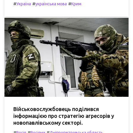
#
#
#
Україна
українська мова
Крим
Військовослужбовець поділився
інформацією про стратегію агресорів у
новопавлівському секторі.
#
#
#
Росія
Росіяни
Дніпропетровська область