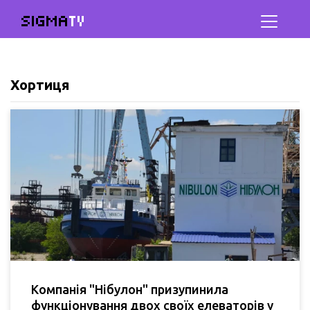
SIGMA
TV
Хортиця
Компанія "Нібулон" призупинила
функціонування двох своїх елеваторів у