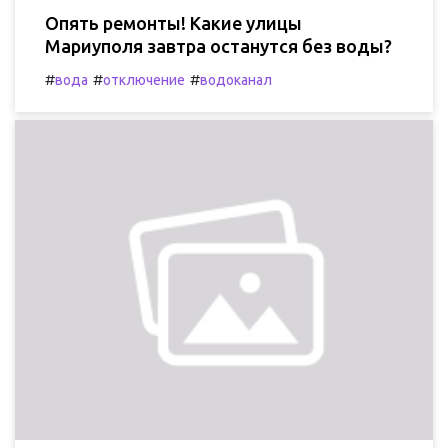
Опять ремонты! Какие улицы
Мариуполя завтра останутся без воды?
#
#
#
вода
отключение
водоканал