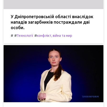
У Дніпропетровській області внаслідок
нападів загарбників постраждали дві
особи.
#
#
#
Технології
конфлікт, війна та мир