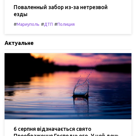
Поваленный забор из-за нетрезвой
езды
#
#
#
Мариуполь
ДТП
Полиция
Актуальне
6 серпня відзначається свято
Преображення Господнього. У цей день