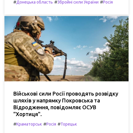
#
#
#
Донецька область
Збройні сили України
Росія
Військові сили Росії проводять розвідку
шляхів у напрямку Покровська та
Відродження, повідомляє ОСУВ
"Хортиця".
#
#
#
Краматорськ
Росія
Торецьк