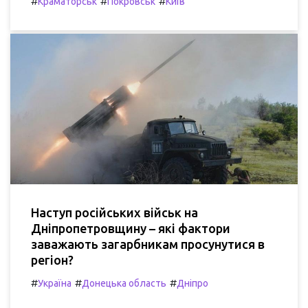
#
#
#
Краматорськ
Покровськ
Київ
Наступ російських військ на
Дніпропетровщину – які фактори
заважають загарбникам просунутися в
регіон?
#
#
#
Україна
Донецька область
Дніпро