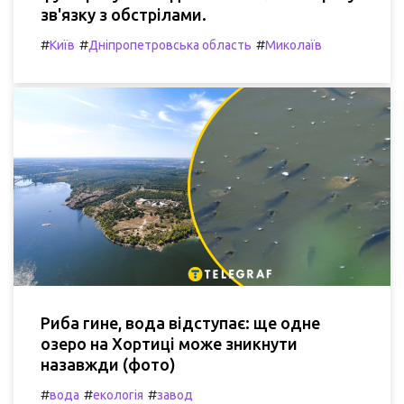
зв'язку з обстрілами.
#
#
#
Київ
Дніпропетровська область
Миколаїв
Риба гине, вода відступає: ще одне
озеро на Хортиці може зникнути
назавжди (фото)
#
#
#
вода
екологія
завод