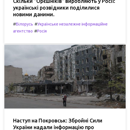
Скільки "Орєшніків" виробляють у Росії:
українські розвідники поділилися
новими даними.
#
#
Білорусь
Українське незалежне інформаційне
#
агентство
Росія
Наступ на Покровськ: Збройні Сили
України надали інформацію про