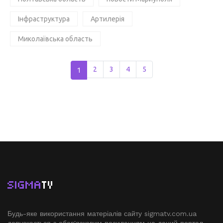
Інфраструктура
Артилерія
Миколаївська область
1
2
3
4
5
SIGMA
TV
Будь-яке використання матеріалів сайту sigmatv.com.ua
допускається з обов'язковим посиланням на даний портал.