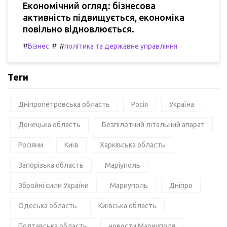
Економічний огляд: бізнесова
активність підвищується, економіка
повільно відновлюється.
#
#
#
Бізнес
політика та державне управління
Теги
Дніпропетровська область
Росія
Україна
Донецька область
Безпілотний літальний апарат
Росіяни
Київ
Харківська область
Запорізька область
Маріуполь
Збройні сили України
Мариуполь
Дніпро
Одеська область
Київська область
Полтавська область
новости Мариуполя