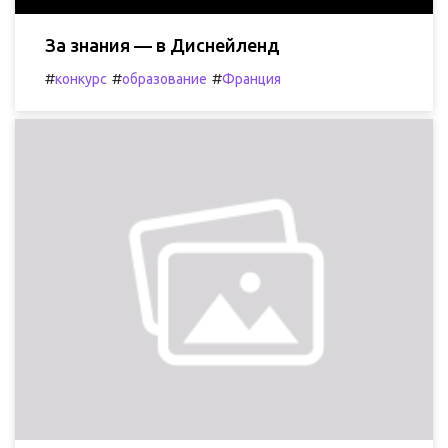
За знания — в Диснейленд
#
#
#
конкурс
образование
Франция