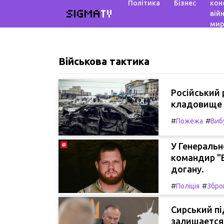
Політика
Бізнес
кон
SIGMA
TV
війн
мир
Військова тактика
Російський 
кладовище в
#
#
Пожежа
Виб
У Генеральн
командир "В
догану.
#
#
Поліція
Збро
Сирський пі
залишается