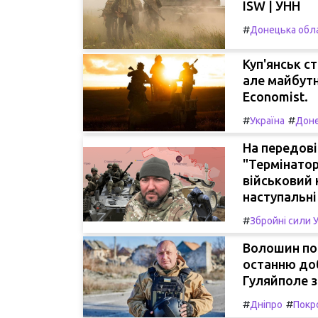
ISW | УНН
#
Донецька обл
Куп'янськ с
але майбутн
Economist.
#
#
Україна
Доне
На передові
"Термінатор
військовий 
наступальні 
#
Збройні сили 
Волошин пов
останню доб
Гуляйполе 
#
#
Дніпро
Покр