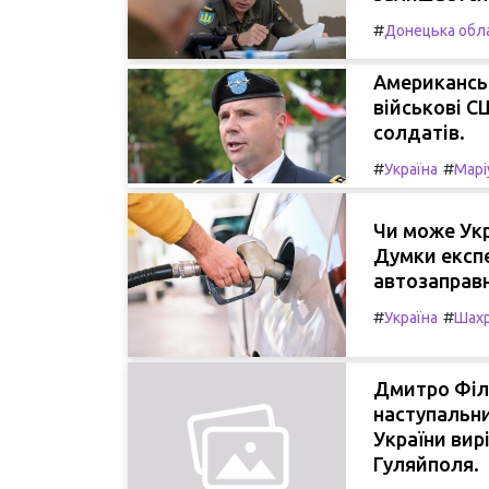
#
Донецька обл
Американськ
військові С
солдатів.
#
#
Україна
Марі
Чи може Укр
Думки експе
автозаправні
#
#
Україна
Шах
Дмитро Філ
наступальни
України вир
Гуляйполя.