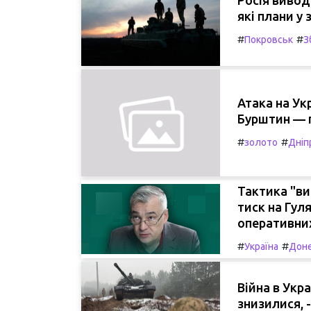
які плани у 
#
#
Покровськ
З
Атака на Укр
Бурштин — п
#
#
золото
Дніп
Тактика "ви
тиск на Гул
оперативних
#
#
Україна
Доне
Війна в Укр
знизилися, 