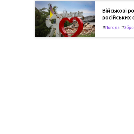
Військові р
російських 
#
#
Погода
Збро