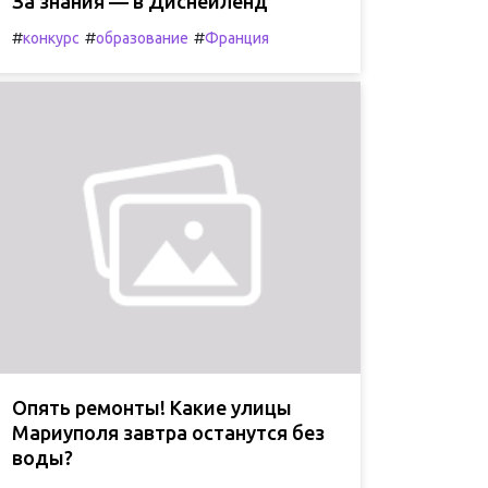
За знания — в Диснейленд
#
#
#
конкурс
образование
Франция
Опять ремонты! Какие улицы
Мариуполя завтра останутся без
воды?