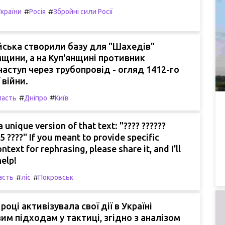
#
#
України
Росія
Збройні сили Росії
ійська створили базу для "Шахедів"
щини, а на Куп'янщині противник
аступ через трубопровід - огляд 1412-го
 війни.
#
#
ласть
Дніпро
Київ
a unique version of that text: "???? ??????
25 ????" If you meant to provide specific
ntext for rephrasing, please share it, and I'll
help!
#
#
асть
ліс
Покровськ
 році активізувала свої дії в Україні
им підходам у тактиці, згідно з аналізом