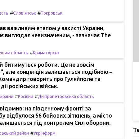
#
#
асть
Слов'янськ
Покровськ
тав важливим етапом у захисті України,
є виглядає невизначеним, - зазначає The
#
цька область
Краматорськ
й битимуться роботи. Це не зовсім
", але концепція залишається подібною –
командир говорить про Гуляйполе та
дії російських військ.
#
#
України
Росіяни
Дніпропетровська область
ідомив: на південному фронті за
у відбулося 56 бойових зіткнень, а місто
залишається під контролем Сил оборони.
Т
#
овський район
Укрінформ