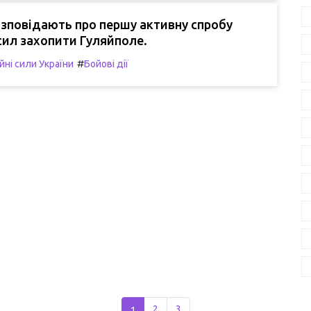
озповідають про першу активну спробу
сил захопити Гуляйполе.
#
йні сили України
Бойові дії
1
2
3