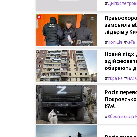
#
Дніпропетров
Правоохорон
замовила вб
лідерів у Ки
#
#
Поліція
Київ
Новий підхі
здійснювати
обирають д
#
#
Україна
НАТ
Росія перев
Покровськог
ISW.
#
Збройні сили 
Росія вивод