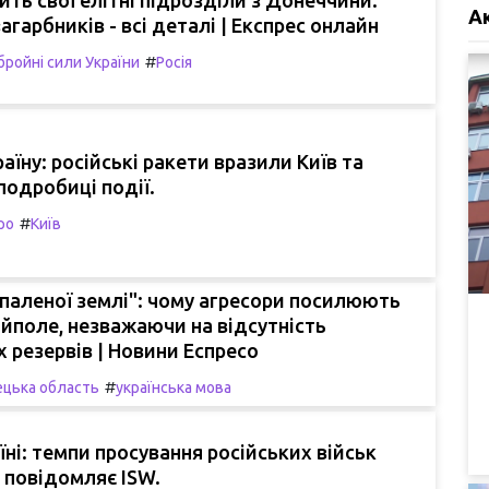
А
загарбників - всі деталі | Експрес онлайн
#
бройні сили України
Росія
аїну: російські ракети вразили Київ та
одробиці події.
#
ро
Київ
паленої землі": чому агресори посилюють
яйполе, незважаючи на відсутність
 резервів | Новини Еспресо
#
цька область
українська мова
аїні: темпи просування російських військ
- повідомляє ISW.