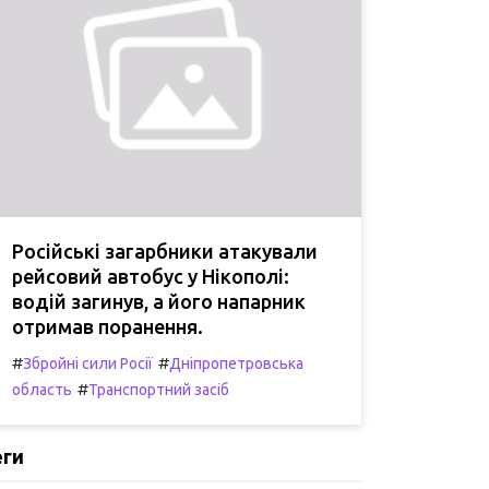
Російські загарбники атакували
рейсовий автобус у Нікополі:
водій загинув, а його напарник
отримав поранення.
#
#
Збройні сили Росії
Дніпропетровська
#
область
Транспортний засіб
еги