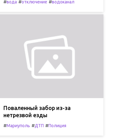
#
#
#
вода
отключение
водоканал
Поваленный забор из-за
нетрезвой езды
#
#
#
Мариуполь
ДТП
Полиция