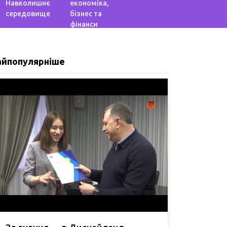
Навколишнє
економіка,
середовище
бізнес та
фінанси
айпопулярніше