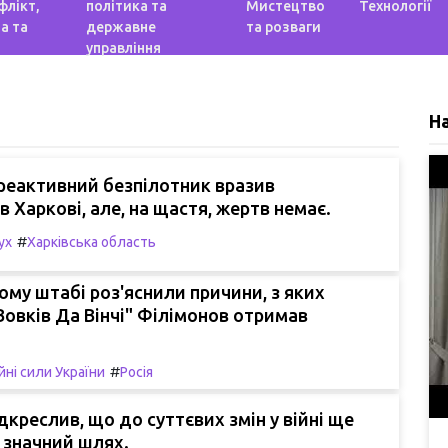
флікт,
політика та
Мистецтво
Технології
а та
державне
та розваги
управління
Н
реактивний безпілотник вразив
 Харкові, але, на щастя, жертв немає.
#
ух
Харківська область
ому штабі роз'яснили причини, з яких
овків Да Вінчі" Філімонов отримав
#
йні сили України
Росія
дкреслив, що до суттєвих змін у війні ще
 значний шлях.