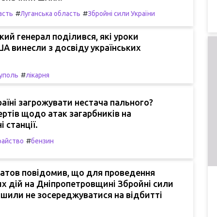
#
#
асть
Луганська область
Збройні сили України
ий генерал поділився, які уроки
ША винесли з досвіду українських
#
уполь
лікарня
аїні загрожувати нестача пального?
ртів щодо атак загарбників на
 станції.
#
райство
бензин
атов повідомив, що для проведення
х дій на Дніпропетровщині Збройні сили
ішили не зосереджуватися на відбитті