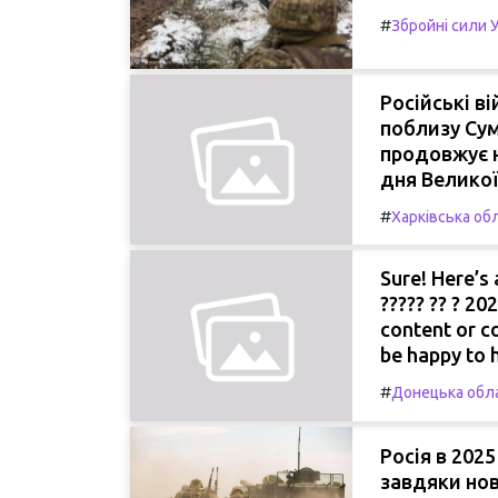
#
Збройні сили 
Російські в
поблизу Сум
продовжує н
дня Великої
#
Харківська об
Sure! Here’s 
????? ?? ? 20
content or co
be happy to 
#
Донецька обл
Росія в 2025
завдяки нов