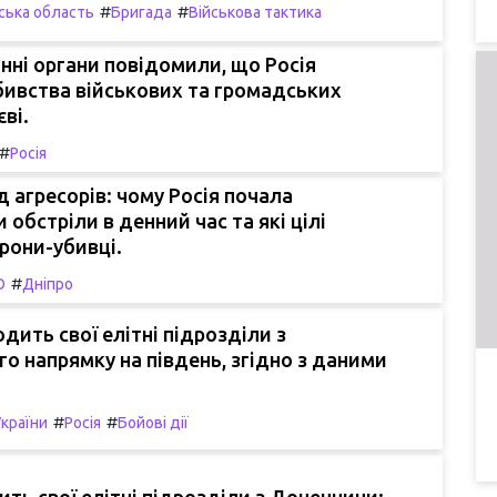
#
#
ська область
Бригада
Військова тактика
ні органи повідомили, що Росія
ивства військових та громадських
єві.
#
Росія
д агресорів: чому Росія почала
 обстріли в денний час та які цілі
рони-убивці.
#
О
Дніпро
одить свої елітні підрозділи з
о напрямку на південь, згідно з даними
#
#
України
Росія
Бойові дії
ить свої елітні підрозділи з Донеччини: