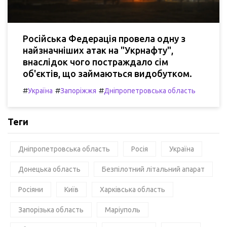
Російська Федерація провела одну з
найзначніших атак на "Укрнафту",
внаслідок чого постраждало сім
об'єктів, що займаються видобутком.
#
#
#
Україна
Запоріжжя
Дніпропетровська область
Теги
Дніпропетровська область
Росія
Україна
Донецька область
Безпілотний літальний апарат
Росіяни
Київ
Харківська область
Запорізька область
Маріуполь