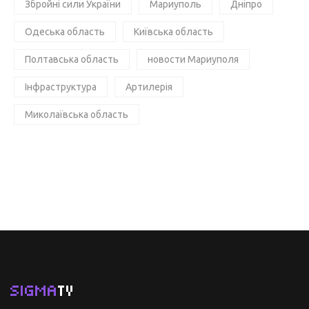
Збройні сили України
Мариуполь
Дніпро
Одеська область
Київська область
Полтавська область
новости Мариуполя
Інфраструктура
Артилерія
Миколаївська область
SIGMA
TV