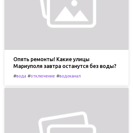
Опять ремонты! Какие улицы
Мариуполя завтра останутся без воды?
#
#
#
вода
отключение
водоканал