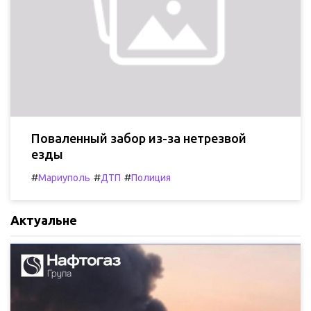
Поваленный забор из-за нетрезвой
езды
#
#
#
Мариуполь
ДТП
Полиция
Актуальне