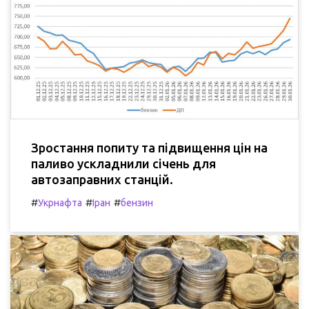
Зростання попиту та підвищення цін на
паливо ускладнили січень для
автозаправних станцій.
#
#
#
Укрнафта
Іран
бензин