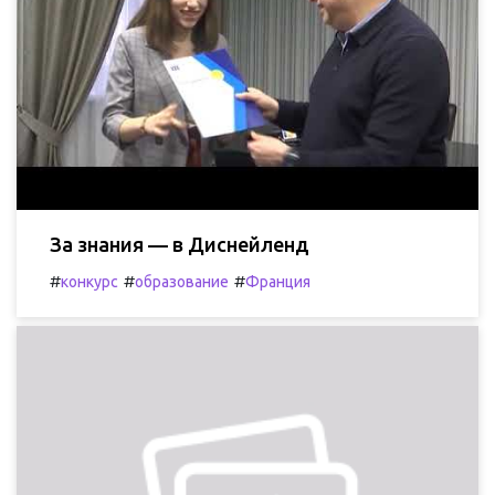
За знания — в Диснейленд
#
#
#
конкурс
образование
Франция