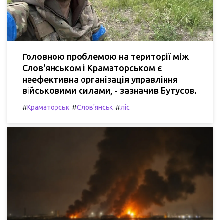
Головною проблемою на території між
Слов'янськом і Краматорськом є
неефективна організація управління
військовими силами, - зазначив Бутусов.
#
#
#
Краматорськ
Слов'янськ
ліс