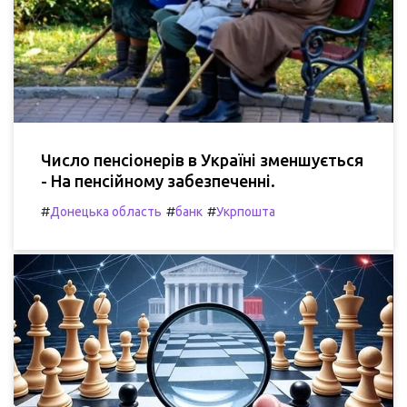
Число пенсіонерів в Україні зменшується
- На пенсійному забезпеченні.
#
#
#
Донецька область
банк
Укрпошта