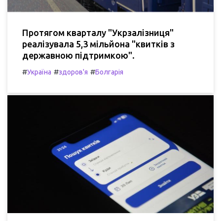
Протягом кварталу "Укрзалізниця"
реалізувала 5,3 мільйона "квитків з
державною підтримкою".
#
#
#
Україна
здоров'я
Болгарія